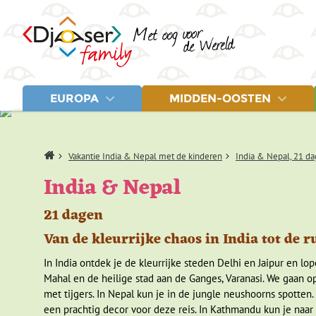
EUROPA
MIDDEN-OOSTEN
LANDEN
LANDEN
Albanië
Egypte
Letland
Home
Vakantie India & Nepal met de kinderen
India & Nepal, 21 d
Balkan
Jordanië
Litouwen
Bosnië en Herzegovina
Marokko
Montenegro
India & Nepal
Estland
Turkije
Noord-Macedonië
Fins Lapland
Polen
21 dagen
Griekenland
Servië
IJsland
Spanje
Van de kleurrijke chaos in India tot de
Italië
Turkije
Kroatië
In India ontdek je de kleurrijke steden Delhi en Jaipur en l
Mahal en de heilige stad aan de Ganges, Varanasi. We gaan o
met tijgers. In Nepal kun je in de jungle neushoorns spott
een prachtig decor voor deze reis. In Kathmandu kun je naa