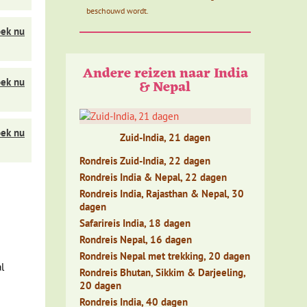
beschouwd wordt.
ek nu
n
Andere reizen naar India
 Britse
ek nu
& Nepal
tische
ek nu
Zuid-India, 21 dagen
mee bij
Rondreis Zuid-India, 22 dagen
Rondreis India & Nepal, 22 dagen
Rondreis India, Rajasthan & Nepal, 30
dagen
Safarireis India, 18 dagen
otel
Rondreis Nepal, 16 dagen
t is
Rondreis Nepal met trekking, 20 dagen
l
 weelde
Rondreis Bhutan, Sikkim & Darjeeling,
20 dagen
Rondreis India, 40 dagen