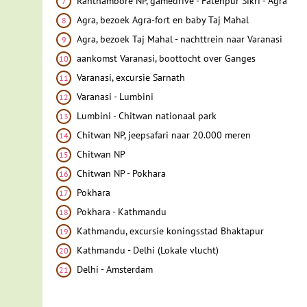
Ranthambore NP, gamedrive - Fatehpur Sikri - Agra
Agra, bezoek Agra-fort en baby Taj Mahal
Agra, bezoek Taj Mahal - nachttrein naar Varanasi
aankomst Varanasi, boottocht over Ganges
Varanasi, excursie Sarnath
Varanasi - Lumbini
Lumbini - Chitwan nationaal park
Chitwan NP, jeepsafari naar 20.000 meren
Chitwan NP
Chitwan NP - Pokhara
Pokhara
Pokhara - Kathmandu
Kathmandu, excursie koningsstad Bhaktapur
Kathmandu - Delhi (Lokale vlucht)
Delhi - Amsterdam
Kies een