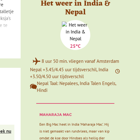
Het weer in India &
re
Nepal
alletje
ksja's
e te
25°C
8 uur 50 min. vliegen vanaf Amsterdam
en de
Nepal +3.45/4.45 uur tijdsverschil, India
+3.50/4.50 uur tijdsverschil
Nepal Taal: Nepalees, India Talen Engels,
Hindi
bij de
MAHARAJA MAC
Een Big Mac heet in India ‘Maharaja Mac’. Hij
ek nu
is niet gemaakt van rundvlees, maar van kip
omdat de koe door Hindoes als heilig dier