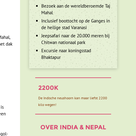
Bezoek aan de wereldberoemde Taj
Mahal
Inclusief boottocht op de Ganges in
de heilige stad Varanasi
Jeepsafari naar de 20.000 meren bij
Mahal,
Chitwan nationaal park
het dak
Excursie naar koningsstad
Bhaktapur
2200K
De Indische neushoorn kan maar liefst 2200
kilo wegen!
is
een
OVER INDIA & NEPAL
gol-