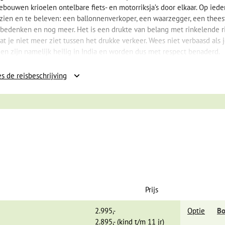
bouwen krioelen ontelbare fiets- en motorriksja’s door elkaar. Op iede
e zien en te beleven: een ballonnenverkoper, een waarzegger, een theest
t bedenken en nog meer. Het is een drukte van belang met rinkelende ri
at je niet meer ziet tussen het drukke verkeer. Wees niet verbaasd als j
ien zijn namelijk heilig in India en worden dus met respect benaderd.
de lanen en historische overheidsgebouwen.
s de reisbeschrijving
ase politicus en mensenrechtenactivist. Bij
amilies zich rond de India Gate om te eten
 het centrum zijn het graf van Humayun, de enorme minaret Qutab Minar 
 lotusbloem, de belangrijkste bezienswaardigheden.
vormt ons centraal gelegen 5-sterren hotel met zwembad een goede
ess center. Het is prettig gelegen in de levendige wijk Karol Bagh, vlak
yan-tempel. Ook het presidentieel paleis is niet ver.
Prijs
2.995,-
Optie
Bo
2.895,- (kind t/m 11 jr)