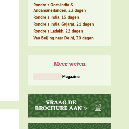
e
Rondreis Oost-India &
ar
Andamaneilanden, 23 dagen
Rondreis India, 15 dagen
Rondreis India, Gujarat, 21 dagen
lifant.
Rondreis Ladakh, 22 dagen
Van Beijing naar Delhi, 30 dagen
Meer weten
Magazine
 dan
en
nd
e
VRAAG DE
ct
BROCHURE AAN
 het
even er