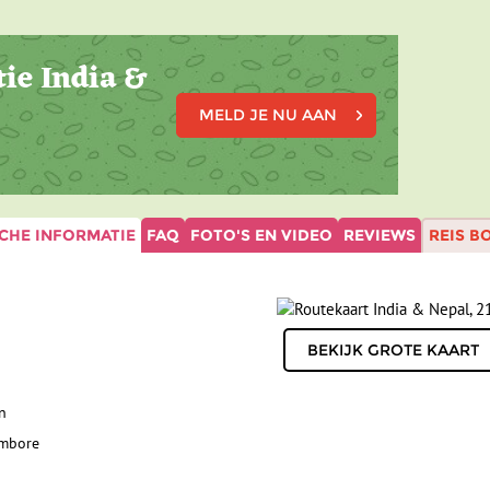
ie India &
MELD JE NU AAN
CHE INFORMATIE
FAQ
FOTO'S EN VIDEO
REVIEWS
REIS B
n
ambore