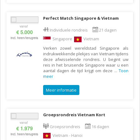
Perfect Match Singapore & Vietnam
vanaf
Individuele rondreis
21 dagen
€ 5.000
incl. heen/terugreis
Singapore
Vietnam
Verken zowel wereldstad Singapore als
indrukwekkende plekjes van Vietnam tijdens
deze afwisselende rondreis. U begint uw
reis in het bruisende Singapore waar u een
aantal dagen de tijd krijgt om deze
...
Toon
meer
Meer informatie
Groepsrondreis Vietnam Kort
vanaf
Groepsrondreis
16 dagen
€ 1.979
incl. heen/terugreis
Vietnam - Hanoi