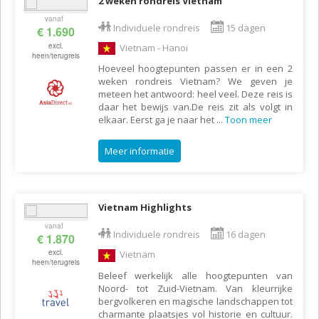
2 weken rondreis Vietnam
vanaf
Individuele rondreis
15 dagen
€ 1.690
excl.
Vietnam - Hanoi
heen/terugreis
Hoeveel hoogtepunten passen er in een 2
weken rondreis Vietnam? We geven je
meteen het antwoord: heel veel. Deze reis is
daar het bewijs van.De reis zit als volgt in
elkaar. Eerst ga je naar het
...
Toon meer
Meer informatie
Vietnam Highlights
vanaf
Individuele rondreis
16 dagen
€ 1.870
excl.
Vietnam
heen/terugreis
Beleef werkelijk alle hoogtepunten van
Noord- tot Zuid-Vietnam. Van kleurrijke
bergvolkeren en magische landschappen tot
charmante plaatsjes vol historie en cultuur.