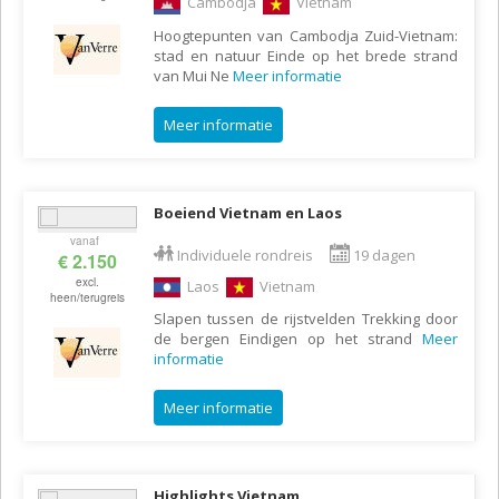
Cambodja
Vietnam
Hoogtepunten van Cambodja Zuid-Vietnam:
stad en natuur Einde op het brede strand
van Mui Ne
Meer informatie
Meer informatie
Boeiend Vietnam en Laos
vanaf
Individuele rondreis
19 dagen
€ 2.150
excl.
Laos
Vietnam
heen/terugreis
Slapen tussen de rijstvelden Trekking door
de bergen Eindigen op het strand
Meer
informatie
Meer informatie
Highlights Vietnam