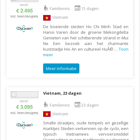
vanaf
Familiereis
15 dagen
€ 2.495
incl. heen/terugreis
Vietnam
De boeiende steden Ho Chi Minh Stad en
Hanoi Varen door de groene Mekongdelta
Genieten van het schitterende strand in Mui
Ne Een bezoek aan het charmante
kuststadje Hoi An en cultureel HuÃ©
...
Toon
meer
Meer informatie
Vietnam, 23 dagen
vanaf
Familiereis
23 dagen
€ 3.095
incl. heen/terugreis
Vietnam
Smalle straatjes, oude tempels en gezellige
marktjes Steden verkennen op de cyclo, een
typisch Vietnamees vervoersmiddel
Overnachten in een traditionele paalwoning