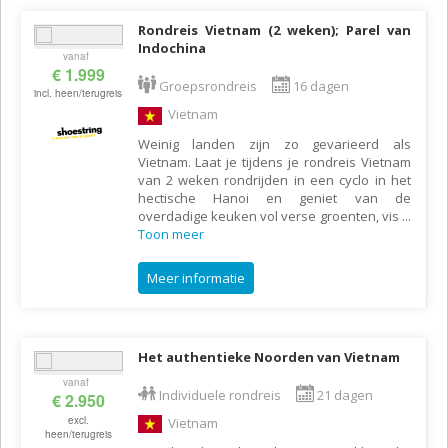
Rondreis Vietnam (2 weken); Parel van
Indochina
vanaf
€ 1.999
Groepsrondreis
16 dagen
incl. heen/terugreis
Vietnam
Weinig landen zijn zo gevarieerd als
Vietnam. Laat je tijdens je rondreis Vietnam
van 2 weken rondrijden in een cyclo in het
hectische Hanoi en geniet van de
overdadige keuken vol verse groenten, vis
...
Toon meer
Meer informatie
Het authentieke Noorden van Vietnam
vanaf
Individuele rondreis
21 dagen
€ 2.950
excl.
Vietnam
heen/terugreis