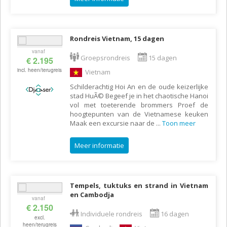
Rondreis Vietnam, 15 dagen
vanaf
Groepsrondreis
15 dagen
€ 2.195
incl. heen/terugreis
Vietnam
Schilderachtig Hoi An en de oude keizerlijke
stad HuÃ© Begeef je in het chaotische Hanoi
vol met toeterende brommers Proef de
hoogtepunten van de Vietnamese keuken
Maak een excursie naar de
...
Toon meer
Meer informatie
Tempels, tuktuks en strand in Vietnam
en Cambodja
vanaf
€ 2.150
Individuele rondreis
16 dagen
excl.
heen/terugreis