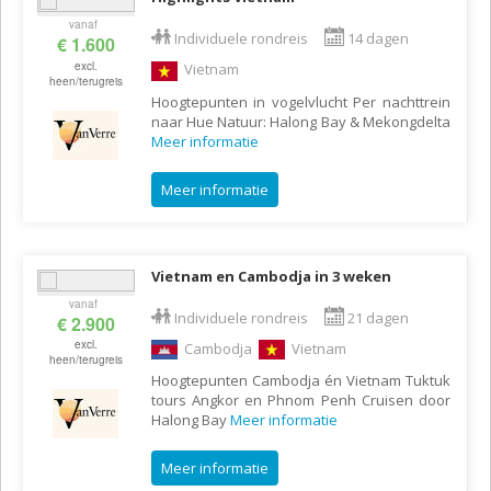
vanaf
Individuele rondreis
14 dagen
€ 1.600
excl.
Vietnam
heen/terugreis
Hoogtepunten in vogelvlucht Per nachttrein
naar Hue Natuur: Halong Bay & Mekongdelta
Meer informatie
Meer informatie
Vietnam en Cambodja in 3 weken
vanaf
Individuele rondreis
21 dagen
€ 2.900
excl.
Cambodja
Vietnam
heen/terugreis
Hoogtepunten Cambodja én Vietnam Tuktuk
tours Angkor en Phnom Penh Cruisen door
Halong Bay
Meer informatie
Meer informatie