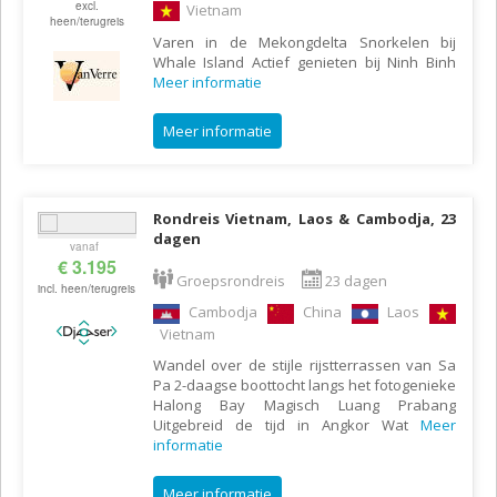
excl.
Vietnam
heen/terugreis
Varen in de Mekongdelta Snorkelen bij
Whale Island Actief genieten bij Ninh Binh
Meer informatie
Meer informatie
Rondreis Vietnam, Laos & Cambodja, 23
dagen
vanaf
€ 3.195
Groepsrondreis
23 dagen
incl. heen/terugreis
Cambodja
China
Laos
Vietnam
Wandel over de stijle rijstterrassen van Sa
Pa 2-daagse boottocht langs het fotogenieke
Halong Bay Magisch Luang Prabang
Uitgebreid de tijd in Angkor Wat
Meer
informatie
Meer informatie