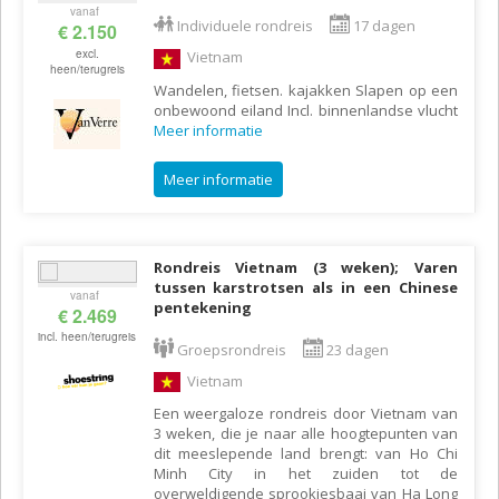
vanaf
Individuele rondreis
17 dagen
€ 2.150
excl.
Vietnam
heen/terugreis
Wandelen, fietsen. kajakken Slapen op een
onbewoond eiland Incl. binnenlandse vlucht
Meer informatie
Meer informatie
Rondreis Vietnam (3 weken); Varen
tussen karstrotsen als in een Chinese
vanaf
pentekening
€ 2.469
incl. heen/terugreis
Groepsrondreis
23 dagen
Vietnam
Een weergaloze rondreis door Vietnam van
3 weken, die je naar alle hoogtepunten van
dit meeslepende land brengt: van Ho Chi
Minh City in het zuiden tot de
overweldigende sprookjesbaai van Ha Long