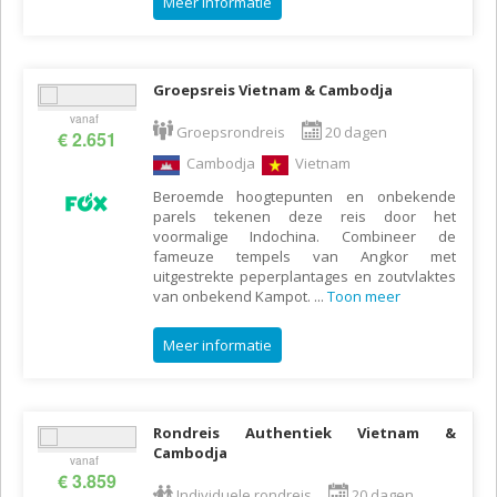
Meer informatie
Groepsreis Vietnam & Cambodja
vanaf
Groepsrondreis
20 dagen
€ 2.651
Cambodja
Vietnam
Beroemde hoogtepunten en onbekende
parels tekenen deze reis door het
voormalige Indochina. Combineer de
fameuze tempels van Angkor met
uitgestrekte peperplantages en zoutvlaktes
van onbekend Kampot.
...
Toon meer
Meer informatie
Rondreis Authentiek Vietnam &
Cambodja
vanaf
€ 3.859
Individuele rondreis
20 dagen