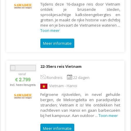
Tijdens deze 16-daagse reis door Vietnam
ontdek je bruisende steden,
sprookjesachtige kalksteengebergtes en
grotten. Je maakt de rijke historie van dichtbij
mee en je bevaart de Vietnamese wateren
...
Toon meer
Meer informatie
22-35ers reis Vietnam
vanaf
Rondreis
22 dagen
€ 2.799
incl. heen/terugreis
Vietnam - Hanoi
Felgroene rijstvelden, in nevel gehulde
bergen, de Mekongdelta en paradijselijke
stranden; Vietnam it is! We ontdekken het
nachtleven van Hanoi en gaan barbecueën
bij het kampvuur. Aan outdoor
...
Toon meer
Meer informatie