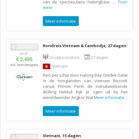
van de spectaculaire Halongbaai.
...
Toon
meer
Meer informatie
Rondreis Vietnam & Cambodja, 27 dagen
vanaf
Groepsrondreis
27 dagen
€ 2.495
incl. heen/terugreis
Vietnam
Reis per schip door Halong Bay Ontdek Dalat
in de hooglanden van Vietnam Bezoek
vanuit Phnom Penh de indrukwekkende
âKilling Fieldsâ Kijk je ogen uit bij het
wereldwonder Angkor Wat
Meer informatie
Meer informatie
Vietnam, 15 dagen