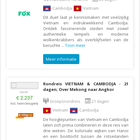
Cambodja
Vietnam
Dit duet laat je kennismaken met veelzijdig
Vietnam en indrukwekkend Cambodja.
Ontdek fascinerende steden met zowel
authentieke tempels en moderne
wolkenkrabbers als overblijfselen van de
beruchte
...
Toon meer
Meer informatie
Rondreis VIETNAM & CAMBODJA - 21
dagen; Over Mekong naar Angkor
vanaf
€ 2.237
Groepsrondreis
21 dagen
incl. heen/terugreis
Vietnam
Cambodja
De hoogtepunten van Vietnam en Cambodja
laten zich prima combineren in deze reis van
drie weken. De koloniale wijken van Hanoi
en een boottocht tussen de rotseilanden