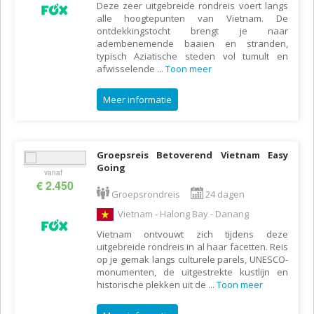
Deze zeer uitgebreide rondreis voert langs
alle hoogtepunten van Vietnam. De
ontdekkingstocht brengt je naar
adembenemende baaien en stranden,
typisch Aziatische steden vol tumult en
afwisselende
...
Toon meer
Meer informatie
Groepsreis Betoverend Vietnam Easy
Going
vanaf
€ 2.450
Groepsrondreis
24 dagen
Vietnam - Halong Bay - Danang
Vietnam ontvouwt zich tijdens deze
uitgebreide rondreis in al haar facetten. Reis
op je gemak langs culturele parels, UNESCO-
monumenten, de uitgestrekte kustlijn en
historische plekken uit de
...
Toon meer