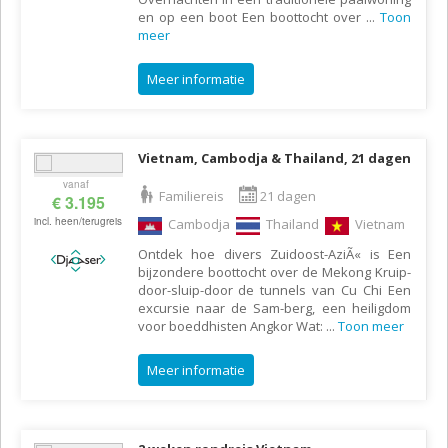
en op een boot Een boottocht over
...
Toon
meer
Meer informatie
Vietnam, Cambodja & Thailand, 21 dagen
vanaf
Familiereis
21 dagen
€ 3.195
incl. heen/terugreis
Cambodja
Thailand
Vietnam
Ontdek hoe divers Zuidoost-AziÃ« is Een
bijzondere boottocht over de Mekong Kruip-
door-sluip-door de tunnels van Cu Chi Een
excursie naar de Sam-berg, een heiligdom
voor boeddhisten Angkor Wat:
...
Toon meer
Meer informatie