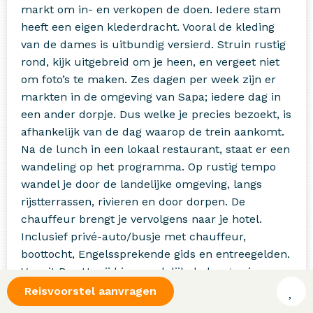
markt om in- en verkopen de doen. Iedere stam
heeft een eigen klederdracht. Vooral de kleding
van de dames is uitbundig versierd. Struin rustig
rond, kijk uitgebreid om je heen, en vergeet niet
om foto’s te maken. Zes dagen per week zijn er
markten in de omgeving van Sapa; iedere dag in
een ander dorpje. Dus welke je precies bezoekt, is
afhankelijk van de dag waarop de trein aankomt.
Na de lunch in een lokaal restaurant, staat er een
wandeling op het programma. Op rustig tempo
wandel je door de landelijke omgeving, langs
rijstterrassen, rivieren en door dorpen. De
chauffeur brengt je vervolgens naar je hotel.
Inclusief privé-auto/busje met chauffeur,
boottocht, Engelssprekende gids en entreegelden.
Vanuit Bac Ha rijd je noordelijk de bergen in,
richting de grens met China. Het is een lange rit
Reisvoorstel aanvragen
naar Ha Giang, zo’n 5 uur rijden. Je hobbelt over