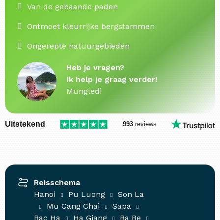
Van de gebaande paden
Ontmoet kleurrijke bergstammen
Ongerepte natuurgebieden
Heb je vragen?
Ik help je graag verder!
Mungledi
Uitstekend
993
reviews
Reisschema
Hanoi
Pu Luong
Son La
Mu Cang Chai
Sapa
Bac Ha
Ha Giang
Ba Be