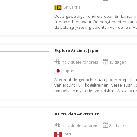
Denemarken
Wellness vakantie
Sri Lanka
Dominica
Winterreis
Deze geweldige rondreis door Sri Lanka m
Dominicaanse Republiek
Wintersport
alle opzichten waar. De hoogtepunten van 
de belangrijkste ingrediënten van de reis. H
Duitsland
Zonvakantie
Ecuador
Egypte
Explore Ancient Japan
El Salvador
Individuele rondreis
15 dagen
Engeland
Japan
Estland
Alleen al de gedachte aan Japan roept bij
van Mount Fuji, kogeltreinen, verse sushi,
Faeröer
tempels en mysterieuze geisha’s. Als u op re
Fiji
Filipijnen
A Peruvian Adventure
Finland
Frankrijk
Individuele rondreis
22 dagen
Peru
Frans-Guyana