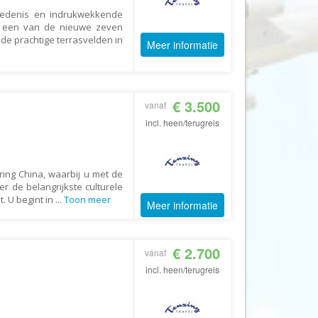
iedenis en indrukwekkende
CruiseReizen.nl
n een van de nieuwe zeven
Crystal Wings Holidays
e prachtige terrasvelden in
Meer informatie
Cuba4all Reizen
Dades Reizen
€ 3.500
Dagboek Reizen
vanaf
incl. heen/terugreis
De Jong Intra Vakanties
Djoser
DLX Travel
ring China, waarbij u met de
 de belangrijkste culturele
DOE reizen
. U begint in
...
Toon meer
Meer informatie
DP Reizen
Dreamlines
€ 2.700
vanaf
DrieTour
incl. heen/terugreis
Eastpackers
Easy Israel Reizen