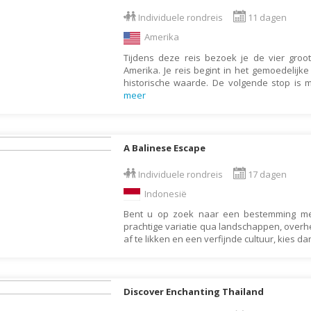
Armenië
Familiereis
Individuele rondreis
11 dagen
Aruba
Fietsvakantie
Amerika
Australië
Fly and Drive
Tijdens deze reis bezoek je de vier groo
Azerbeidzjan
Formule 1 reis
Amerika. Je reis begint in het gemoedelijk
historische waarde. De volgende stop is 
Bahama's
Fotoreis
meer
Bahrein
Golfvakantie
Barbados
Groepsrondreis
A Balinese Escape
België
Hotel
Belize
Individuele rondreis
17 dagen
Individuele rondrei
Indonesië
Benin
Jongerenvakantie
Bent u op zoek naar een bestemming met
Bermuda
Kampeervakantie
prachtige variatie qua landschappen, overhe
Bhutan
Kerstreis
af te likken en een verfijnde cultuur, kies da
Bolivia
Motorreis
Bonaire
Muziekreis
Discover Enchanting Thailand
Bosnië en Herzegovina
Natuurreis