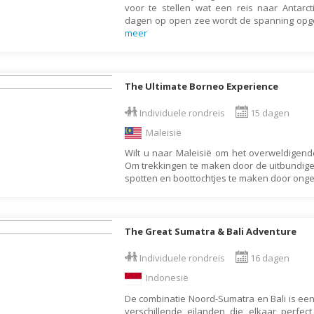
voor te stellen wat een reis naar Antarc
Moldavië
dagen op open zee wordt de spanning op
Monaco
meer
Mongolië
Montenegro
The Ultimate Borneo Experience
Mozambique
Individuele rondreis
15 dagen
Myanmar
Maleisië
Namibië
Wilt u naar Maleisië om het overweldigen
Nederland
Om trekkingen te maken door de uitbundige 
spotten en boottochtjes te maken door ong
Nepal
Nicaragua
Nieuw Zeeland
The Great Sumatra & Bali Adventure
Noorwegen
Individuele rondreis
16 dagen
Oeganda
Indonesië
Oezbekistan
De combinatie Noord-Sumatra en Bali is een
verschillende eilanden die elkaar perfec
Oman