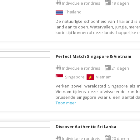
Individuele rondreis
19 dagen
Botswana
Oud & Nieuw reis
Thailand
Brazilië
Pretpark
De natuurlijke schoonheid van Thailand i
Britse Maagdeneilanden
Rondreis
land aan te doen. Watervallen, jungle, meren
korte tijd kunnen al deze landschappelijke
Bulgarije
Safari
Cambodja
Singlereis
Canada
Sportreis
Perfect Match Singapore & Vietnam
Canarische Eilanden
Stedentrip
Individuele rondreis
21 dagen
Chili
Taalcursus
Singapore
Vietnam
China
Thema vakanties
Verken zowel wereldstad Singapore als 
Vietnam tijdens deze afwisselende rondre
Colombia
Vakantiehuis
bruisende Singapore waar u een aantal dag
Costa Rica
Toon meer
Vakantiepark
Cuba
Vogelreis
Curaçao
Vrijwilligerswerk
Discover Authentic Sri Lanka
Cyprus
Wandelvakantie
Individuele rondreis
20 dagen