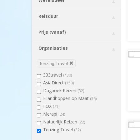
Werelddeel
Maleisië
(1)
Noorwegen
(3)
Reisduur
Peru
(2)
Singapore
(1)
Prijs (vanaf)
Sri Lanka
(2)
Tanzania
(2)
Organisaties
Thailand
(2)
Vietnam
(2)
Tenzing Travel
Zweden
(1)
333travel
(430)
AsiaDirect
(150)
Dagboek Reizen
(32)
Eilandhoppen op Maat
(56)
FOX
(71)
Merapi
(24)
Natuurlijk Reizen
(22)
Tenzing Travel
(32)
Van Verre
(374)