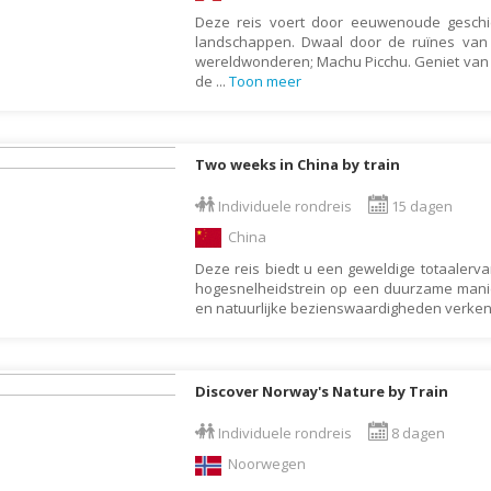
Deze reis voert door eeuwenoude gesch
Galapagos Eilanden
landschappen. Dwaal door de ruïnes va
Gambia
wereldwonderen; Machu Picchu. Geniet van d
de
...
Toon meer
Georgië
Ghana
Granada
Two weeks in China by train
Griekenland
Individuele rondreis
15 dagen
Groenland
China
Guadeloupe
Deze reis biedt u een geweldige totaalerva
hogesnelheidstrein op een duurzame manier
Guatemala
en natuurlijke bezienswaardigheden verkent
Honduras
Hongarije
Discover Norway's Nature by Train
Ierland
IJsland
Individuele rondreis
8 dagen
Noorwegen
India