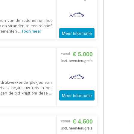
AV-Tours & Safaris
Aves Travels
s een van de redenen om het
Barrio Life
 en stranden, in een relatief
 elementen
...
Toon meer
Meer informatie
BBI Travel
Beaches
€ 5.000
Bebsy
vanaf
incl. heen/terugreis
BeenInAsia
Belvilla
Best of Travel
indrukwekkende plekjes van
is. U begint uw reis in het
Beter-uit
en de tijd krijgt om deze
...
Meer informatie
Better Places
BoerenBed
Bolsjoj Reizen
€ 4.500
vanaf
BON travel
incl. heen/terugreis