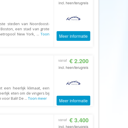
Afrika Reisopmaat
incl. heen/terugreis
Airbnb
Aktiva Tours
tste steden van Noordoost-
Allcamps
e Boston, een stad van grote
metropool New York,
...
Toon
Meer informatie
Alltours
Alpenreizen
Ander Licht Reizen
€ 2.200
vanaf
ANWB Camping
incl. heen/terugreis
s
ANWB Vakantie
Arctic Adventure Expedities
 een heerlijk klimaat, een
AsiaDirect
erlijk eten om de vingers bij
Askja Reizen
n voor Bali! De
...
Toon meer
Meer informatie
Atma Asia Travel
Atma Reizen
€ 3.400
vanaf
Autoreiswinkel.nl
incl. heen/terugreis