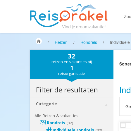
Zoe
/
Reizen
/
Rondreis
/
Individuele
32
reizen en vakanties bij
Sorte
1
reisorganisatie
Ind
Filter de resultaten
Categorie
Gek
Alle Reizen & vakanties
Rondreis
(32)
Individuele rondreis
(32)