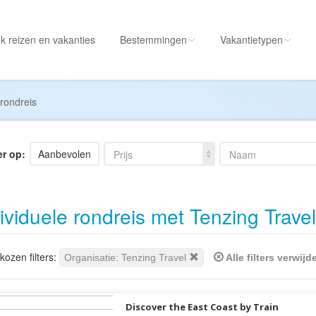
k reizen
en vakanties
Bestemmingen
Vakantietypen
Alle bestemmingen
Alle vakantietypen
 rondreis
Albanië
Actieve vakantie
Amerika
Autorondreis
er op:
Aanbevolen
Prijs
Naam
Amerikaanse
Autovakantie
Maagdeneilanden
Camperreis
ividuele rondreis met Tenzing Travel
Andorra
Cruise
Angola
Culinaire vakantie
Antarctica
Culturele vakantie
ozen filters:
Organisatie: Tenzing Travel
Alle filters verwijd
Antigua en Barbuda
Duik/snorkelvakant
Argentinië
Excursiereis
Discover the East Coast by Train