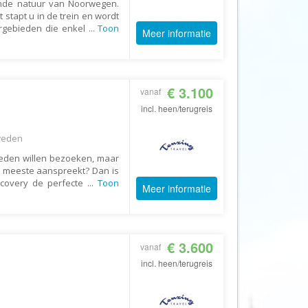
ende natuur van Noorwegen.
Echt Ierland
 stapt u in de trein en wordt
Effeweg
rgebieden die enkel
...
Toon
Meer informatie
Egypt Unexpected Reizen
Eigen-Wijze Reizen
€ 3.100
Eilandhoppen op Maat
vanaf
incl. heen/terugreis
Eliza was here
Equipovoetbalreizen
eden
Ervaar Reizen
teden willen bezoeken, maar
t meeste aanspreekt? Dan is
Eshi Eco Travel
scovery de perfecte
...
Toon
Meer informatie
Expedia
Experience Nubia
ExperienceTravel
€ 3.600
vanaf
Exploring Colombia
incl. heen/terugreis
Extracamp holidays
Eye4cycling