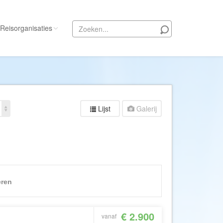
Reisorganisaties
Alle reisorganisaties
333travel
50 States Travel
Lijst
Galerij
ACSI Kampeerreizen
Activity International
Adam Voyages
Ado Travel
Aeroglobe International
eren
ie
Africa Wildlife Safaris
African Travels
€ 2.900
vanaf