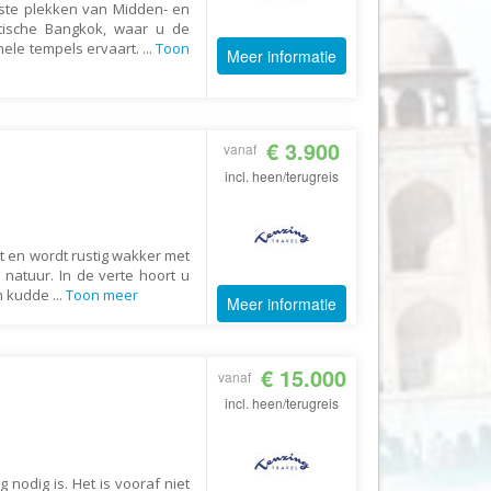
ste plekken van Midden- en
otische Bangkok, waar u de
Fair2.travel
nele tempels ervaart.
...
Toon
Meer informatie
Familieavontuur
Family Tours
FD Travel Group
€ 3.900
vanaf
Fiets-Fun
incl. heen/terugreis
Fietsrelax
Five Star Verrassingsreizen
nt en wordt rustig wakker met
Fletcher
natuur. In de verte hoort u
en kudde
...
Toon meer
FlexToursKreta
Meer informatie
Forza Voetbalreizen
FOX
€ 15.000
vanaf
FreeSun
incl. heen/terugreis
Fru Amundsen
Go4Camp
 nodig is. Het is vooraf niet