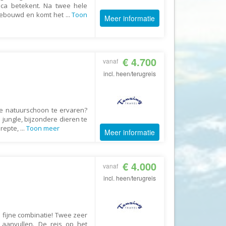
tica betekent. Na twee hele
GoFun
gebouwd en komt het
...
Toon
Meer informatie
GoGo
Golfreizen.nu
Golftime
€ 4.700
vanaf
GoMundo
incl. heen/terugreis
Groove-X
Happyhome
de natuurschoon te ervaren?
Headliner Travel
jungle, bijzondere dieren te
erepte,
...
Toon meer
Heart of Argentina Travel
Meer informatie
Hillwalk Tours
Hogenboom Vakantieparken
€ 4.000
vanaf
Hotelspecials
incl. heen/terugreis
House of Britain
HT Wandelreizen
 fijne combinatie! Twee zeer
t aanvullen. De reis op het
Ihlosi Travel