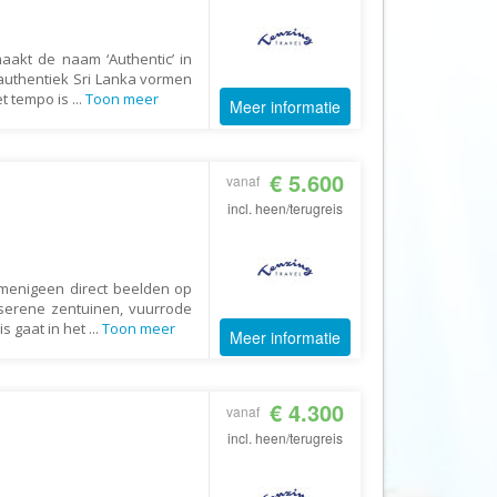
Booking.com
Budget Safari
aakt de naam ‘Authentic’ in
Bungalows.nl
authentiek Sri Lanka vormen
et tempo is
...
Toon meer
Meer informatie
By June
Campings.com
€ 5.600
Canvas Holidays
vanaf
incl. heen/terugreis
Captain Africa
Caribbean.nl
Center Parcs
 menigeen direct beelden op
 serene zentuinen, vuurrode
Chalet.nl
is gaat in het
...
Toon meer
Meer informatie
Charlie's Travels
Cirkel
€ 4.300
vanaf
Club Med
incl. heen/terugreis
Corendon
Cruise Travel