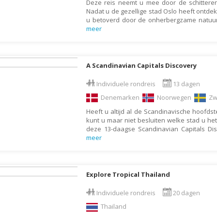
Deze reis neemt u mee door de schitter
Indonesië
Nadat u de gezellige stad Oslo heeft ontdekt
Israël
u betoverd door de onherbergzame natuu
meer
Italië
Jamaica
Japan
A Scandinavian Capitals Discovery
Jordanië
Individuele rondreis
13 dagen
Kaaimaneilanden
Denemarken
Noorwegen
Zw
Kaapverdië
Heeft u altijd al de Scandinavische hoofds
kunt u maar niet besluiten welke stad u he
Kazachstan
deze 13-daagse Scandinavian Capitals Di
meer
Kenia
Kirgizië (Kirgizstan)
Koeweit
Explore Tropical Thailand
Kroatië
Individuele rondreis
20 dagen
Laos
Thailand
Lesotho