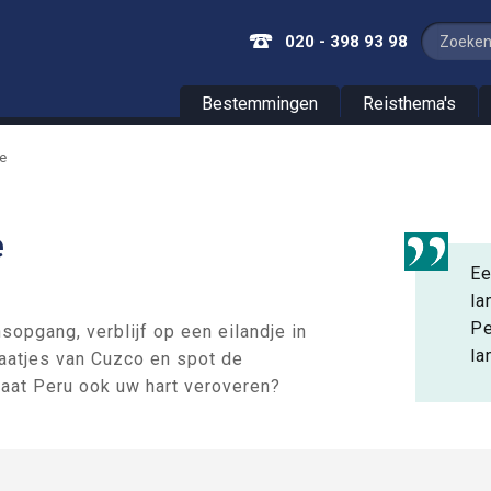
020 - 398 93 98
Bestemmingen
Reisthema's
e
e
Ee
la
Pe
opgang, verblijf op een eilandje in
la
raatjes van Cuzco en spot de
aat Peru ook uw hart veroveren?