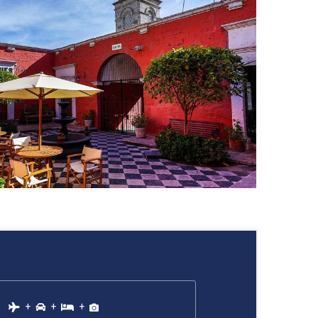
+
+
+