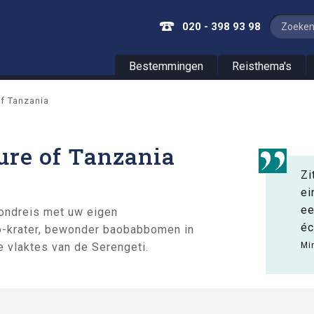
020 - 398 93 98
Bestemmingen
Reisthema's
of Tanzania
ure of Tanzania
Zi
ei
ee
rondreis met uw eigen
éc
ro-krater, bewonder baobabbomen in
e vlaktes van de Serengeti.
Mi