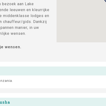
een bezoek aan Lake
nde leeuwen en kleurrijke
lle middenklasse lodges en
n chauffeur/gids. Dankzij
spannen manier, in uw
nlijke wensen.
 je wensen.
nzania.
rusha