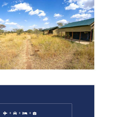
+
+
+