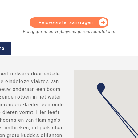
Reisvoorstel aanvragen
fo
oert u dwars door enkele
de eindeloze vlaktes van
leeuw onderaan een boom
nzende rotsen in het water
orongoro-krater, een oude
 dieren vormt. Hier leeft
ushoorns en van flamingo’s
t ontbreken, dit park staat
n grote kuddes olifanten.