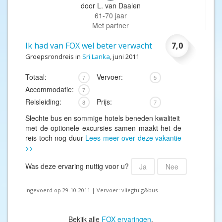
door
L. van Daalen
61-70 jaar
Met partner
Ik had van FOX wel beter verwacht
7,0
Groepsrondreis in
Sri Lanka
, juni 2011
Totaal:
Vervoer:
7
5
Accommodatie:
7
Reisleiding:
Prijs:
8
7
Slechte bus en sommige hotels beneden kwaliteit
met de optionele excursies samen maakt het de
reis toch nog duur
Lees meer over deze vakantie
>>
Was deze ervaring nuttig voor u?
Ja
Nee
Ingevoerd op 29-10-2011 | Vervoer: vliegtuig&bus
Bekijk alle
FOX ervaringen
.