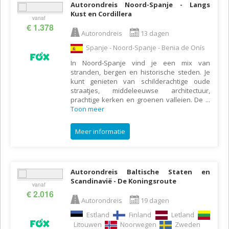
Autorondreis Noord-Spanje - Langs
Kust en Cordillera
vanaf
€ 1.378
Autorondreis
13 dagen
Spanje - Noord-Spanje - Benia de Onís
In Noord-Spanje vind je een mix van
stranden, bergen en historische steden. Je
kunt genieten van schilderachtige oude
straatjes, middeleeuwse architectuur,
prachtige kerken en groenen valleien. De
...
Toon meer
Meer informatie
Autorondreis Baltische Staten en
Scandinavië - De Koningsroute
vanaf
€ 2.016
Autorondreis
19 dagen
Estland
Finland
Letland
Litouwen
Noorwegen
Zweden