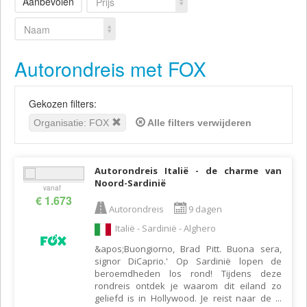
Aanbevolen
Prijs
Naam
Autorondreis met FOX
Gekozen filters:
Organisatie: FOX
Alle filters verwijderen
Autorondreis Italië - de charme van
Noord-Sardinië
vanaf
€ 1.673
Autorondreis
9 dagen
Italië - Sardinië - Alghero
&apos;Buongiorno, Brad Pitt. Buona sera,
signor DiCaprio.' Op Sardinië lopen de
beroemdheden los rond! Tijdens deze
rondreis ontdek je waarom dit eiland zo
geliefd is in Hollywood. Je reist naar de
...