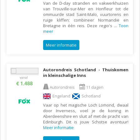
Van de D-day stranden en vakwerkhuizen
van Trouville-sur-Mer en Honfleur tot de
ommuurde stad Saint-Malo, vuurtorens en
ruige kliffen; combineer Normandië en
Bretagne in één reis. Deze regio's
...
Toon
meer
Meer informatie
Autorondreis Schotland - Thuiskomen
in kleinschalige Inns
vanaf
€ 1.488
Autorondreis
11 dagen
Engeland
Schotland
Vaar op het magische Loch Lomond, dwaal
door Inverness, voel je de koning in
Aberdeenshire en sluit af met de pracht van
Edinburgh. Dit is jouw Schotse avontuur!
Meer informatie