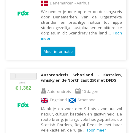
Denemarken - Aarhus
We nemen je mee op een ontdekkingsreis
door Denemarken. Van de uitgestrekte
stranden en prachtige natuur tot hippe
steden, gezellige kustplaatsen en pittoreske
dorpjes. In dit Scandinavische land
...
Toon
meer
Meer informatie
Autorondreis Schotland - Kastelen,
whisky en de North East 250 met DFDS
vanaf
€ 1.362
Autorondreis
10 dagen
Engeland
Schotland
Maak je op voor een Schots avontuur vol
natuur, cultuur, kastelen en gastvrijheid. De
route brengt je langs vele hoogtepunten: de
Scottish Borders, Royal Deeside met haar
vele kastelen, de ruige
...
Toon meer