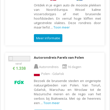
Ontdek in je eigen auto de mooiste plekken
van Noord-Europa. Wissel kalme
vissersdorpjes af met bruisende
hoofdsteden. En verruil hoge kliffen met
uitgestrekte vlaktes. Deze rondreis door
maar liefst
...
Toon meer
Meer informatie
Autorondreis Parels van Polen
vanaf
Autorondreis
16 dagen
€ 1.338
Polen - Gdańsk
Bezoek de bruisende steden en ongerepte
natuurgebieden van Polen. Van Toruń,
Gdańsk, Warschau en Wroclaw tot de
Mazurische meren en de regio van het
oerbos bij Białowieża. Met op de heenreis
een
...
Toon meer