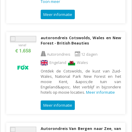
Toon meer
Meer informatie
autorondreis Cotswolds, Wales en New
Forest - British Beauties
vanaf
€ 1.658
Autorondreis
12 dagen
Engeland
Wales
Ontdek de Cotswolds, de kust van Zuid-
Wales, National Park New Forest en het
mooie Kent, &apos;de tuin van
Engeland&apos;. Met verblijf in bijzondere
hotels op mooie locaties.
Meer informatie
Meer informatie
Autorondreis Van Bergen naar Zee, van