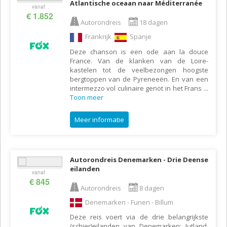
Atlantische oceaan naar Méditerranée
vanaf
€ 1.852
Autorondreis
18 dagen
Frankrijk
Spanje
Deze chanson is een ode aan la douce
France. Van de klanken van de Loire-
kastelen tot de veelbezongen hoogste
bergtoppen van de Pyreneeën. En van een
intermezzo vol culinaire genot in het Frans
...
Toon meer
Meer informatie
Autorondreis Denemarken - Drie Deense
eilanden
vanaf
€ 845
Autorondreis
8 dagen
Denemarken - Funen - Billum
Deze reis voert via de drie belangrijkste
(schier)eilanden van Denemarken: Jutland,