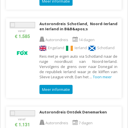
Meer informatie
Autorondreis Schotland, Noord-Ierland
en Ierland in B&B&apos;s
vanaf
€ 1.585
Autorondreis
14 dagen
Engeland
Ierland
Schotland
Reis met je eigen auto via Schotland naar de
ruige noordkust van Noord-Ierland.
Vervolgens de grens over naar Donegal in
de republiek Ierland waar je de kliffen van
Slieve League vindt. Dan het
...
Toon meer
Meer informatie
Autorondreis Ontdek Denemarken
vanaf
Autorondreis
7 dagen
€ 1.131