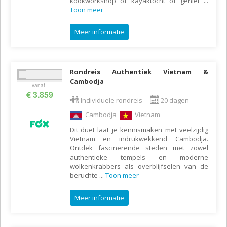
kookworkshop of kayaktocht of geniet
...
Toon meer
Meer informatie
Rondreis Authentiek Vietnam &
Cambodja
vanaf
€ 3.859
Individuele rondreis
20 dagen
Cambodja
Vietnam
Dit duet laat je kennismaken met veelzijdig
Vietnam en indrukwekkend Cambodja.
Ontdek fascinerende steden met zowel
authentieke tempels en moderne
wolkenkrabbers als overblijfselen van de
beruchte
...
Toon meer
Meer informatie