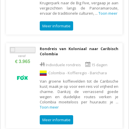
Krugerpark naar de Big Five, vergaap je aan
vergezichten langs de Panoramaroute,
ervaar de traditionele culturen,
...
Toon meer
Meer informatie
Rondreis van Koloniaal naar Caribisch
Colombia
vanaf
€ 3.965
Individuele rondreis
15 dagen
Colombia - Koffieregio - Barichara
Van groene koffievelden tot de Caribische
kust; maak je op voor een reis vol vrijheid en
charme. Dankzij de verrassend goede
wegen en duidelijke routes verken je
Colombia moeiteloos per huurauto: je
...
Toon meer
Meer informatie