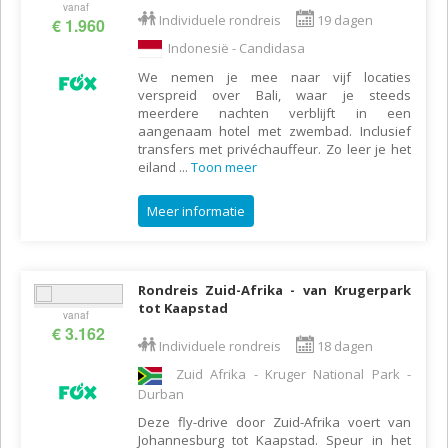
vanaf
Individuele rondreis
19 dagen
€ 1.960
Indonesië - Candidasa
We nemen je mee naar vijf locaties
verspreid over Bali, waar je steeds
meerdere nachten verblijft in een
aangenaam hotel met zwembad. Inclusief
transfers met privéchauffeur. Zo leer je het
eiland
...
Toon meer
Meer informatie
Rondreis Zuid-Afrika - van Krugerpark
tot Kaapstad
vanaf
€ 3.162
Individuele rondreis
18 dagen
Zuid Afrika - Kruger National Park -
Durban
Deze fly-drive door Zuid-Afrika voert van
Johannesburg tot Kaapstad. Speur in het