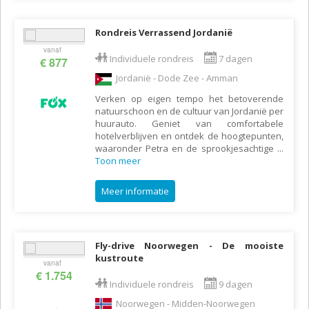
Rondreis Verrassend Jordanië
vanaf
Individuele rondreis
7 dagen
€ 877
Jordanië - Dode Zee - Amman
Verken op eigen tempo het betoverende
natuurschoon en de cultuur van Jordanië per
huurauto. Geniet van comfortabele
hotelverblijven en ontdek de hoogtepunten,
waaronder Petra en de sprookjesachtige
...
Toon meer
Meer informatie
Fly-drive Noorwegen - De mooiste
kustroute
vanaf
€ 1.754
Individuele rondreis
9 dagen
Noorwegen - Midden-Noorwegen