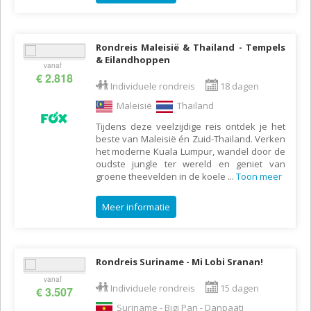
Rondreis Maleisië & Thailand - Tempels
& Eilandhoppen
vanaf
€ 2.818
Individuele rondreis
18 dagen
Maleisië
Thailand
Tijdens deze veelzijdige reis ontdek je het
beste van Maleisië én Zuid-Thailand. Verken
het moderne Kuala Lumpur, wandel door de
oudste jungle ter wereld en geniet van
groene theevelden in de koele
...
Toon meer
Meer informatie
Rondreis Suriname - Mi Lobi Sranan!
vanaf
Individuele rondreis
15 dagen
€ 3.507
Suriname - Bigi Pan - Danpaati