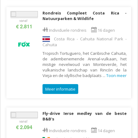
Rondreis Compleet Costa Rica -
Natuurparken & Wildlife
vanaf
€ 2.811
Individuele rondreis
16 dagen
Costa Rica - Cahuita National Park -
Cahuita
Tropisch Tortuguero, het Caribische Cahuita,
de adembenemende Arenal-vulkaan, het
mistige nevelwoud van Monteverde, het
vulkanische landschap van Rincón de la
Vieja en de idyllische badplaats
...
Toon meer
Meer informatie
Fly-drive Ierse medley van de beste
B&B's
vanaf
€ 2.094
Individuele rondreis
14 dagen