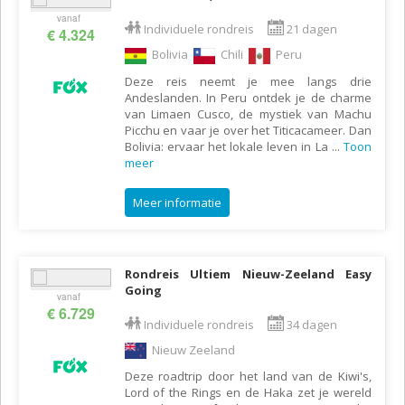
vanaf
Individuele rondreis
21 dagen
€ 4.324
Bolivia
Chili
Peru
Deze reis neemt je mee langs drie
Andeslanden. In Peru ontdek je de charme
van Limaen Cusco, de mystiek van Machu
Picchu en vaar je over het Titicacameer. Dan
Bolivia: ervaar het lokale leven in La
...
Toon
meer
Meer informatie
Rondreis Ultiem Nieuw-Zeeland Easy
Going
vanaf
€ 6.729
Individuele rondreis
34 dagen
Nieuw Zeeland
Deze roadtrip door het land van de Kiwi's,
Lord of the Rings en de Haka zet je wereld