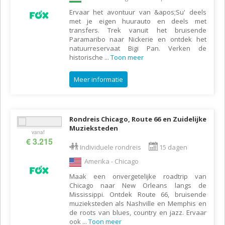
Ervaar het avontuur van &apos;Su' deels
met je eigen huurauto en deels met
transfers. Trek vanuit het bruisende
Paramaribo naar Nickerie en ontdek het
natuurreservaat Bigi Pan. Verken de
historische
...
Toon meer
Meer informatie
Rondreis Chicago, Route 66 en Zuidelijke
Muzieksteden
vanaf
€ 3.215
Individuele rondreis
15 dagen
Amerika - Chicago
Maak een onvergetelijke roadtrip van
Chicago naar New Orleans langs de
Mississippi. Ontdek Route 66, bruisende
muzieksteden als Nashville en Memphis en
de roots van blues, country en jazz. Ervaar
ook
...
Toon meer