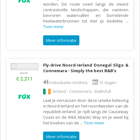
worden. De route voert langs de meest
contrastvolle landschappen, die variëren
bevroren watervallen en borrelende
heetwaterbronnen tot met ijs bedekte
...
Toon meer
Meer informatie
Fly-drive Noord-Ierland Donegal Sligo &
Connemara - Simply the best B&B's
vanaf
€ 2.211
Individuele rondreis
15 dagen
Ierland - Connemara - Ballinfull
Laat je verrassen door deze unieke beleving
in Noord-Ierland en het noordwesten van de
republiek Ierland. Je rijdt langs de Causeway
Coast en de Wild Atlantic Way en je weet bij
het boeken van de
...
Toon meer
Meer informatie