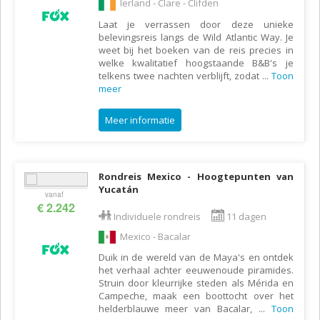
Ierland - Clare - Clifden
Laat je verrassen door deze unieke
belevingsreis langs de Wild Atlantic Way. Je
weet bij het boeken van de reis precies in
welke kwalitatief hoogstaande B&B's je
telkens twee nachten verblijft, zodat
...
Toon
meer
Meer informatie
Rondreis Mexico - Hoogtepunten van
Yucatán
vanaf
€ 2.242
Individuele rondreis
11 dagen
Mexico - Bacalar
Duik in de wereld van de Maya's en ontdek
het verhaal achter eeuwenoude piramides.
Struin door kleurrijke steden als Mérida en
Campeche, maak een boottocht over het
helderblauwe meer van Bacalar,
...
Toon