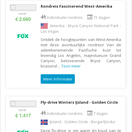
Rondreis Fascinerend West-Amerika
vanaf
Individuele rondreis
15 dagen
€ 2.660
Amerika - Bryce Canyon National Park -
Las Vegas
Ontdek de hoogtepunten van West-Amerika
met deze avontuurlijke rondreis! Van de
adembenemende Pacifische kust tot
levendig Los Angeles, majestueuze Grand
Canyon, betoverende Bryce Canyon,
bruisend
...
Toon meer
Meer informatie
Fly-drive Winters IJsland - Golden Circle
vanaf
Individuele rondreis
7 dagen
€ 1.417
IJsland - Golden Circle - Borgarfjördur
Deze fly-drive is om warm én koud van te