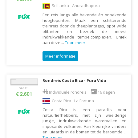
Sri Lanka - Anuradhapura
Een reis langs alle bekende én onbekende
hoogtepunten. Maak een schitterende
treinreis door de theeplantages, spot wilde
olifanten en bezoek de meest
indrukwekkende tempelcomplexen. Uniek
aan deze
...
Toon meer
Meer informatie
Rondreis Costa Rica - Pura Vida
vanaf
Individuele rondreis
16 dagen
€ 2.601
Costa Rica - La Fortuna
Costa Rica is een paradijs voor
natuurliefhebbers, met zijn weelderige
jungle, indrukwekkende watervallen en
imposante vulkanen. Van kleurrijke vlinders
en luiaards in de bomen tot de beroemde
...
Toon meer