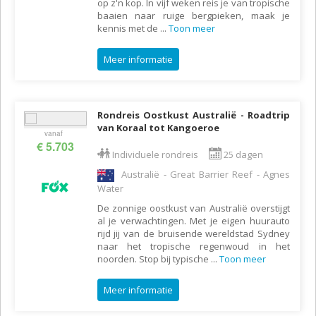
op z'n kop. In vijf weken reis je van tropische
baaien naar ruige bergpieken, maak je
kennis met de
...
Toon meer
Meer informatie
Rondreis Oostkust Australië - Roadtrip
van Koraal tot Kangoeroe
vanaf
€ 5.703
Individuele rondreis
25 dagen
Australië - Great Barrier Reef - Agnes
Water
De zonnige oostkust van Australië overstijgt
al je verwachtingen. Met je eigen huurauto
rijd jij van de bruisende wereldstad Sydney
naar het tropische regenwoud in het
noorden. Stop bij typische
...
Toon meer
Meer informatie