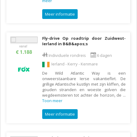
meer
Meer informatie
Fly-drive Op roadtrip door Zuidwest-
Ierland in B&B&apos;s
vanaf
€ 1.188
Individuele rondreis
6 dagen
Ierland - Kerry - Kenmare
De Wild Atlantic Way is een
onweerstaanbare Ierse vakantieflirt. De
grillige Atlantische kustlijn met zijn kliffen, de
gouden stranden en woeste golven die
wegdeemsteren tot achter de horizon, de
...
Toon meer
Meer informatie