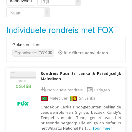
Aanbevolen
Prijs
Naam
Individuele rondreis met FOX
Gekozen filters:
Organisatie: FOX
Alle filters verwijderen
Rondreis Puur Sri Lanka & Paradijselijk
Malediven
vanaf
€ 3.458
Individuele rondreis
18 dagen
Malediven
Sri Lanka
Ontdek Sri Lanka's hoogtepunten: beklim de
Leeuwenrots van Sigiriya, bezoek Kandy's
Tempel van de Tand, geniet van het
bruisende bergdorp Ella en ga op safari in
het Wilpattu National Park.
...
Toon meer