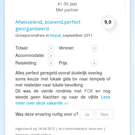
41-50 jaar
Met partner
Afwisselend, boeiend,perfect
9,0
georganiseerd
Groepsrondreis in
Nepal
, september 2011
Totaal:
Vervoer:
9
8
Accommodatie:
8
Reisleiding:
Prijs:
9
8
Alles perfect geregeld,vooraf duidelijk overleg
soms keuze met lokale gids bv naar tempels of
met reisleider naar lokale bevolking.
Dit was de vierde rondreis met
FOX
en nog
steeds geen klachten op naar de vijfde
Lees
meer over deze vakantie >>
Was deze ervaring nuttig voor u?
Ja
Nee
Ingevoerd op 14-04-2012 | Accommodatie(s): diversen |
Vervoer: vliegtuig/bus