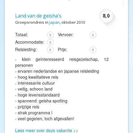
Land van de geisha's
8,0
Groepsrondreis in
Japan
, oktober 2010
Totaal:
Vervoer:
8
8
Accommodatie:
8
Reisleiding:
Prijs:
8
8
- klein geïnteresseerd reisgezelschap, 12
personen
- ervaren nederlandse en japanse reisleiding
- hoog kwalitatieve reis
- interessante cultuur
- veilig, schoon land
- hoge levensstandaard
- spannend: geisha spotting
- prijzige reis
- strak programma l
- veel gegeten, toch afgevallen!
Lees meer over deze vakantie >>