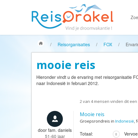
Zoe
/
Reisorganisaties
/
FOX
/
Ervari
mooie reis
Hieronder vindt u de ervaring met reisorganisatie
F
naar Indonesië in februari 2012.
2
van
4
mensen vinden dit een 
Mooie reis
Groepsrondreis in
Indonesië
, 
door
fam. daniels
Totaal:
Vervoe
8
51-60 jaar