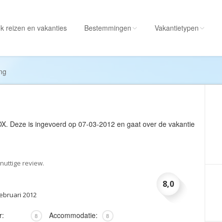
k reizen
en vakanties
Bestemmingen
Vakantietypen
Alle bestemmingen
Alle vakantietypen
ng
Albanië
Actieve vakantie
Amerika
Autorondreis
Amerikaanse
Autovakantie
OX
. Deze is ingevoerd op 07-03-2012 en gaat over de vakantie
Maagdeneilanden
Camperreis
Andorra
Cruise
Angola
Culinaire vakantie
nuttige review.
Antarctica
Culturele vakantie
8,0
Antigua en Barbuda
Duik/snorkelvakant
februari 2012
Argentinië
Excursiereis
r:
Accommodatie:
8
8