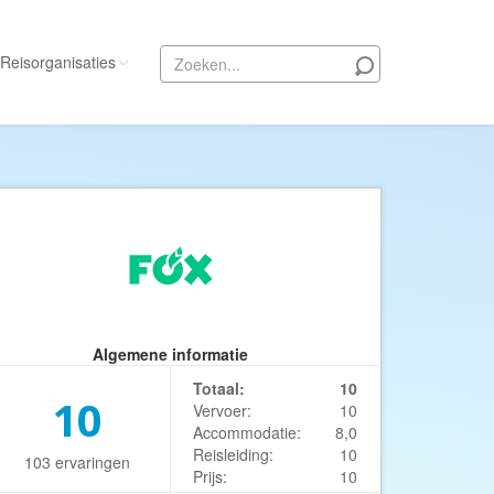
Reisorganisaties
Alle reisorganisaties
333travel
50 States Travel
ACSI Kampeerreizen
Activity International
Adam Voyages
Algemene informatie
Ado Travel
Totaal:
10
Aeroglobe International
10
Vervoer:
10
ie
Africa Wildlife Safaris
Accommodatie:
8,0
Reisleiding:
10
103 ervaringen
African Travels
Prijs:
10