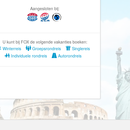
Afrika Reisopmaat
Aangesloten bij:
Airbnb
Aktiva Tours
Allcamps
Alltours
U kunt bij FOX de volgende vakanties boeken:
Alpenreizen
Winterreis
Groepsrondreis
Singlereis
Ander Licht Reizen
Individuele rondreis
Autorondreis
ANWB Camping
s
ANWB Vakantie
Arctic Adventure Expedities
AsiaDirect
Askja Reizen
Atma Asia Travel
Atma Reizen
Autoreiswinkel.nl