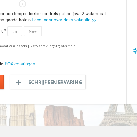
Armenië
Familiereis
7
Aruba
Fietsvakantie
pannen tempo doeloe rondreis gehad java 2 weken bali
aan goede hotels
Lees meer over deze vakantie >>
Australië
Fly and Drive
Azerbeidzjan
Formule 1 reis
r u?
Ja
Nee
Bahama's
Fotoreis
atie(s): hotels | Vervoer: vliegtuig-bus trein
Bahrein
Golfvakantie
Barbados
Groepsrondreis
lle
FOX ervaringen
.
België
Hotel
Belize
Individuele rondrei
E
SCHRIJF EEN ERVARING
Benin
Jongerenvakantie
Bermuda
Kampeervakantie
Bhutan
Kerstreis
Bolivia
Motorreis
Bonaire
Muziekreis
Bosnië en Herzegovina
Natuurreis