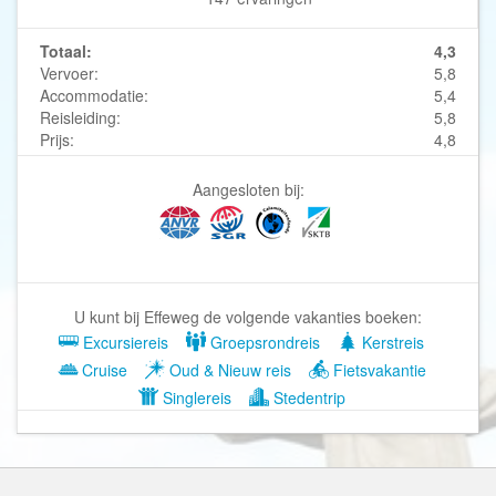
Totaal:
4,3
Vervoer:
5,8
Accommodatie:
5,4
Reisleiding:
5,8
Prijs:
4,8
Aangesloten bij:
U kunt bij Effeweg de volgende vakanties boeken:
Excursiereis
Groepsrondreis
Kerstreis
Cruise
Oud & Nieuw reis
Fietsvakantie
Singlereis
Stedentrip