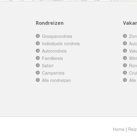
Rondreizen
Vakan
Groepsrondreis
Zon
Individuele rondreis
Aut
Autorondreis
Vak
Familiereis
Win
Safari
Ron
Camperreis
Cru
Alle rondreizen
Alle
Home
|
Reiz