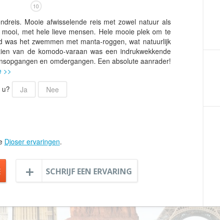
Armenië
Familiereis
10
Aruba
Fietsvakantie
ndreis. Mooie afwisselende reis met zowel natuur als
rg mooi, met hele lieve mensen. Hele mooie plek om te
Australië
Fly and Drive
d was het zwemmen met manta-roggen, wat natuurlijk
Azerbeidzjan
Formule 1 reis
zien van de komodo-varaan was een indrukwekkende
 zonsopgangen en omdergangen. Een absolute aanrader!
Bahama's
Fotoreis
e >>
Bahrein
Golfvakantie
r u?
Ja
Nee
Barbados
Groepsrondreis
België
Hotel
Belize
Individuele rondrei
Benin
Jongerenvakantie
le
Djoser ervaringen
.
Bermuda
Kampeervakantie
Bhutan
Kerstreis
E
SCHRIJF EEN ERVARING
Bolivia
Motorreis
Bonaire
Muziekreis
Bosnië en Herzegovina
Natuurreis