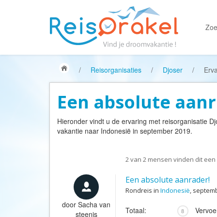
Zoe
/
Reisorganisaties
/
Djoser
/
Erva
Een absolute aanr
Hieronder vindt u de ervaring met reisorganisatie
Dj
vakantie naar Indonesië in september 2019.
2
van
2
mensen vinden dit een 
Een absolute aanrader!
Rondreis in
Indonesië
, septem
door
Sacha van
Totaal:
Vervoe
8
steenis