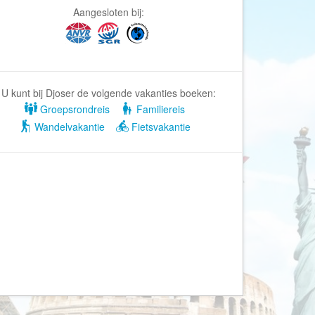
Afrika Reisopmaat
Aangesloten bij:
Airbnb
Aktiva Tours
Allcamps
Alltours
U kunt bij Djoser de volgende vakanties boeken:
Groepsrondreis
Familiereis
Alpenreizen
Wandelvakantie
Fietsvakantie
Ander Licht Reizen
ANWB Camping
s
ANWB Vakantie
Arctic Adventure Expedities
AsiaDirect
Askja Reizen
Atma Asia Travel
Atma Reizen
Autoreiswinkel.nl