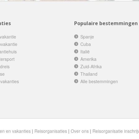
Botswana
Oud & Nieuw reis
Brazilië
Pretpark
ties
Populaire bestemmingen
Britse Maagdeneilanden
Rondreis
Bulgarije
Safari
vakantie
Spanje
ovakantie
Cuba
Cambodja
Singlereis
antiehuis
Italië
Canada
Sportreis
tersport
Amerika
Canarische Eilanden
Stedentrip
dreis
Zuid-Afrika
Chili
ise
Thailand
Taalcursus
 vakanties
Alle bestemmingen
China
Thema vakanties
Colombia
Vakantiehuis
Costa Rica
Vakantiepark
Cuba
Vogelreis
Curaçao
Vrijwilligerswerk
en en vakanties
|
Reisorganisaties
|
Over ons
|
Reisorganisatie inschrij
Cyprus
Wandelvakantie