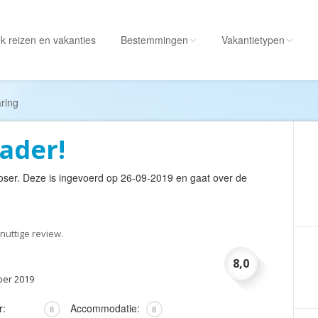
k reizen
en vakanties
Bestemmingen
Vakantietypen
Alle bestemmingen
Alle vakantietypen
ring
Albanië
Actieve vakantie
ader!
Amerika
Autorondreis
Amerikaanse
Autovakantie
oser
. Deze is ingevoerd op 26-09-2019 en gaat over de
Maagdeneilanden
Camperreis
Andorra
Cruise
Angola
Culinaire vakantie
nuttige review.
Antarctica
Culturele vakantie
8,0
Antigua en Barbuda
Duik/snorkelvakant
ber 2019
Argentinië
Excursiereis
r:
Accommodatie:
8
8