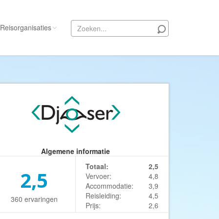
Reisorganisaties
Alle reisorganisaties
333travel
50 States Travel
ACSI Kampeerreizen
Activity International
Adam Voyages
Algemene informatie
Ado Travel
Totaal:
2,5
2,5
Aeroglobe International
Vervoer:
4,8
Accommodatie:
3,9
ie
Africa Wildlife Safaris
Reisleiding:
4,5
360 ervaringen
Prijs:
2,6
African Travels