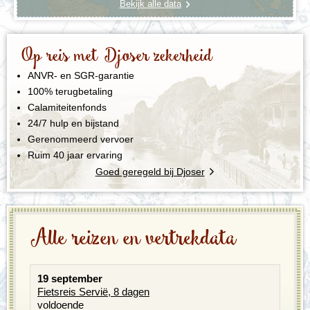
Bekijk alle data
Op reis met Djoser zekerheid
ANVR- en SGR-garantie
100% terugbetaling
Calamiteitenfonds
24/7 hulp en bijstand
Gerenommeerd vervoer
Ruim 40 jaar ervaring
Goed geregeld bij Djoser
Alle reizen en vertrekdata
19 september
Fietsreis Servië, 8 dagen
voldoende