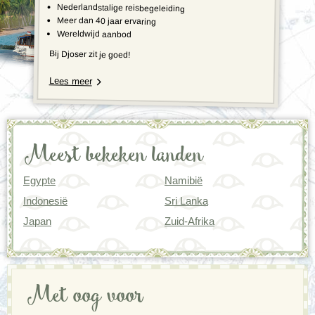
Nederlandstalige reisbegeleiding
Meer dan 40 jaar ervaring
Wereldwijd aanbod
Bij Djoser zit je goed!
Lees meer
Meest bekeken landen
Egypte
Namibië
Indonesië
Sri Lanka
Japan
Zuid-Afrika
Met oog voor