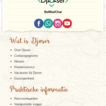
Bel
Mail
Chat
Wat is Djoser
Over Djoser
Contactgegevens
Nieuws
Klantenservice
Vacatures bij Djoser
Duurzaamheid
Praktische informatie
Reisvoorwaarden
Veelgestelde vragen