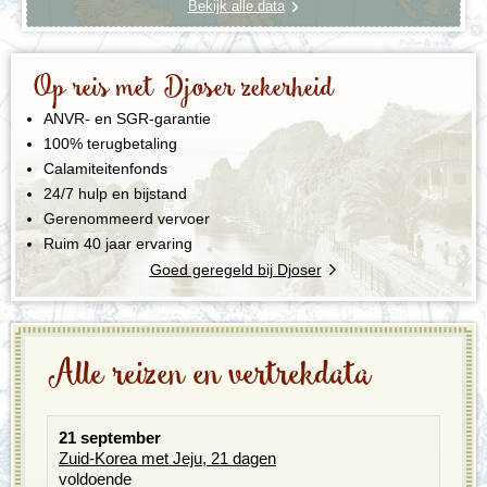
Bekijk alle data
Op reis met Djoser zekerheid
ANVR- en SGR-garantie
100% terugbetaling
Calamiteitenfonds
24/7 hulp en bijstand
Gerenommeerd vervoer
Ruim 40 jaar ervaring
Goed geregeld bij Djoser
Alle reizen en vertrekdata
21 september
Zuid-Korea met Jeju, 21 dagen
voldoende