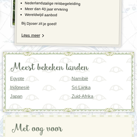
Nederlandstalige reisbegeleiding
Meer dan 40 jaar ervaring
Wereldwijd aanbod
Bij Djoser zit je goed!
Lees meer
Meest bekeken landen
Egypte
Namibië
Indonesië
Sri Lanka
Japan
Zuid-Afrika
Met oog voor