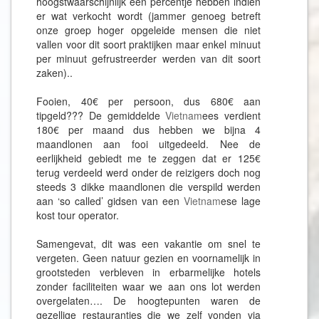
hoogstwaarschijnlijk een percentje hebben indien
er wat verkocht wordt (jammer genoeg betreft
onze groep hoger opgeleide mensen die niet
vallen voor dit soort praktijken maar enkel minuut
per minuut gefrustreerder werden van dit soort
zaken)..
Fooien, 40€ per persoon, dus 680€ aan
tipgeld??? De gemiddelde
Vietnam
ees verdient
180€ per maand dus hebben we bijna 4
maandlonen aan fooi uitgedeeld. Nee de
eerlijkheid gebiedt me te zeggen dat er 125€
terug verdeeld werd onder de reizigers doch nog
steeds 3 dikke maandlonen die verspild werden
aan ‘so called’ gidsen van een
Vietnam
ese lage
kost tour operator.
Samengevat, dit was een vakantie om snel te
vergeten. Geen natuur gezien en voornamelijk in
grootsteden verbleven in erbarmelijke hotels
zonder faciliteiten waar we aan ons lot werden
overgelaten…. De hoogtepunten waren de
gezellige restaurantjes die we zelf vonden via