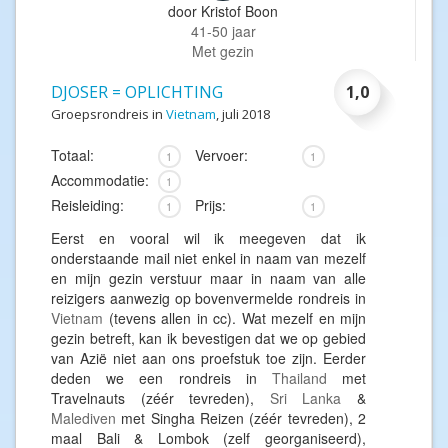
door
Kristof Boon
41-50 jaar
Met gezin
DJOSER = OPLICHTING
1,0
Groepsrondreis in
Vietnam
, juli 2018
Totaal:
Vervoer:
1
1
Accommodatie:
1
Reisleiding:
Prijs:
1
1
Eerst en vooral wil ik meegeven dat ik
onderstaande mail niet enkel in naam van mezelf
en mijn gezin verstuur maar in naam van alle
reizigers aanwezig op bovenvermelde rondreis in
Vietnam
(tevens allen in cc). Wat mezelf en mijn
gezin betreft, kan ik bevestigen dat we op gebied
van Azië niet aan ons proefstuk toe zijn. Eerder
deden we een rondreis in
Thailand
met
Travelnauts (zéér tevreden),
Sri Lanka
&
Malediven
met Singha Reizen (zéér tevreden), 2
maal Bali & Lombok (zelf georganiseerd),