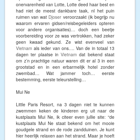
onervarenheid van Lotte, Lotte deed haar best en
had niet de meest dankbare taak, nl het puin
ruimen van wat
Djoser
veroorzaakt (ik begrijp nu
waarom ervaren gidsen/reisbegeleiders opteren
voor andere organisaties)… doch een beetje
voorbereiding voor ze was vertrokken, had zeker
geen kwaad gekund. Ze wist evenveel van
Vietnam
als ieder van ons…. Van de in totaal 13
dagen ter plaatse in
Vietnam
dat bekend staat
om z’n prachtige natuur waren dit er al 3 in een
grootstad en in een erbarmelijk hotel zonder
zwembad… Wat jammer toch… eerste
bestemming, eerste teleurstelling…
Mui Ne
Little Paris Resort, na 3 dagen niet te kunnen
zwemmen keken de kinderen erg uit naar de
kustplaats Mui Ne, ik citeer even jullie site: “de
kustplaats Mui Ne staat bekend om het mooie
goudgele strand en de rode zandduinen. Je kunt
hier heerlijk relaxen aan het strand. Maar je hoeft