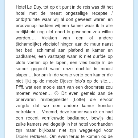
Hotel Le Duy, tot op dit punt in de reis was dit het
hotel met de meest ongezellige receptie /
ontbijtruimte waar wij al ooit geweest waren en
erbovenop hadden wij een kamer waar ik in alle
eerlijkheid nog niet dood in gevonden zou willen
worden…. Vlekken van een of andere
(lichamelijke) vloeistof hingen aan de muur naast
het bed, schimmel aan plafond in kamer en
badkamer, een vasttapijt waar ik niet durfde op
blote voeten op te lopen, een vies bedje in de
kamer gegooid waar onze dochter in moest
slapen… kortom in de verste verte een kamer die
niet lijkt op de mooie
Djoser
foto’s op de site….
Pffff, wat een mooie start van een droomreis zou
moeten worden… ☹ Dit even gemeld aan de
onervaren reisbegeleider (Lotte) die ervoor
zorgde dat we een andere kamer konden
betrekken…. Vreemd, deze kamer was ok en had
een recent vernieuwde badkamer, bewijs dat
zulke kamers wel degelijk in het hotel voorhanden
zijn maar blijkbaar niet zijn weggelegd voor
Djoser
reizigers. Om even terug te komen op de