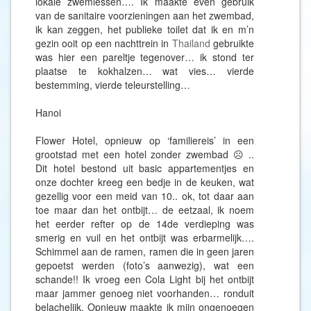
lokale zwemlessen…. Ik maakte even gebruik
van de sanitaire voorzieningen aan het zwembad,
ik kan zeggen, het publieke toilet dat ik en m’n
gezin ooit op een nachttrein in
Thailand
gebruikte
was hier een pareltje tegenover… ik stond ter
plaatse te kokhalzen… wat vies… vierde
bestemming, vierde teleurstelling…
Hanoi
Flower Hotel, opnieuw op ‘familiereis’ in een
grootstad met een hotel zonder zwembad ☹ ..
Dit hotel bestond uit basic appartementjes en
onze dochter kreeg een bedje in de keuken, wat
gezellig voor een meid van 10.. ok, tot daar aan
toe maar dan het ontbijt… de eetzaal, ik noem
het eerder refter op de 14de verdieping was
smerig en vuil en het ontbijt was erbarmelijk….
Schimmel aan de ramen, ramen die in geen jaren
gepoetst werden (foto’s aanwezig), wat een
schande!! Ik vroeg een Cola Light bij het ontbijt
maar jammer genoeg niet voorhanden… ronduit
belachelijk. Opnieuw maakte ik mijn ongenoegen