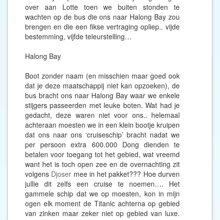
over aan Lotte toen we buiten stonden te
wachten op de bus die ons naar Halong Bay zou
brengen en die een fikse vertraging opliep.. vijde
bestemming, vijfde teleurstelling…
Halong Bay
Boot zonder naam (en misschien maar goed ook
dat je deze maatschappij niet kan opzoeken), de
bus bracht ons naar Halong Bay waar we enkele
stijgers passeerden met leuke boten. Wat had je
gedacht, deze waren niet voor ons.. helemaal
achteraan moesten we in een klein bootje kruipen
dat ons naar ons ‘cruiseschip’ bracht nadat we
per persoon extra 600.000 Dong dienden te
betalen voor toegang tot het gebied, wat vreemd
want het is toch open zee en de overnachting zit
volgens
Djoser
mee in het pakket??? Hoe durven
jullie dit zelfs een cruise te noemen…. Het
gammele schip dat we op moesten, kon in mijn
ogen elk moment de Titanic achterna op gebied
van zinken maar zeker niet op gebied van luxe.