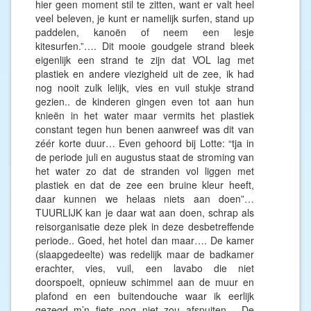
hier geen moment stil te zitten, want er valt heel
veel beleven, je kunt er namelijk surfen, stand up
paddelen, kanoën of neem een lesje
kitesurfen.”…. Dit mooie goudgele strand bleek
eigenlijk een strand te zijn dat VOL lag met
plastiek en andere viezigheid uit de zee, ik had
nog nooit zulk lelijk, vies en vuil stukje strand
gezien.. de kinderen gingen even tot aan hun
knieën in het water maar vermits het plastiek
constant tegen hun benen aanwreef was dit van
zéér korte duur… Even gehoord bij Lotte: “tja in
de periode juli en augustus staat de stroming van
het water zo dat de stranden vol liggen met
plastiek en dat de zee een bruine kleur heeft,
daar kunnen we helaas niets aan doen”…
TUURLIJK kan je daar wat aan doen, schrap als
reisorganisatie deze plek in deze desbetreffende
periode.. Goed, het hotel dan maar…. De kamer
(slaapgedeelte) was redelijk maar de badkamer
erachter, vies, vuil, een lavabo die niet
doorspoelt, opnieuw schimmel aan de muur en
plafond en een buitendouche waar ik eerlijk
gezegd m’n fiets nog niet zou afspuiten… De