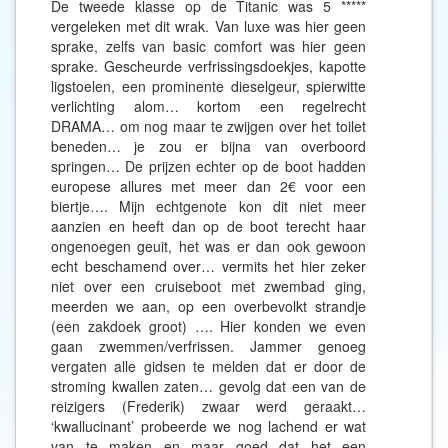
De tweede klasse op de Titanic was 5 *****
vergeleken met dit wrak. Van luxe was hier geen
sprake, zelfs van basic comfort was hier geen
sprake. Gescheurde verfrissingsdoekjes, kapotte
ligstoelen, een prominente dieselgeur, spierwitte
verlichting alom… kortom een regelrecht
DRAMA… om nog maar te zwijgen over het toilet
beneden… je zou er bijna van overboord
springen… De prijzen echter op de boot hadden
europese allures met meer dan 2€ voor een
biertje…. Mijn echtgenote kon dit niet meer
aanzien en heeft dan op de boot terecht haar
ongenoegen geuit, het was er dan ook gewoon
echt beschamend over… vermits het hier zeker
niet over een cruiseboot met zwembad ging,
meerden we aan, op een overbevolkt strandje
(een zakdoek groot) …. Hier konden we even
gaan zwemmen/verfrissen. Jammer genoeg
vergaten alle gidsen te melden dat er door de
stroming kwallen zaten… gevolg dat een van de
reizigers (Frederik) zwaar werd geraakt…
‘kwallucinant’ probeerde we nog lachend er wat
van te maken en maar goed dat het een