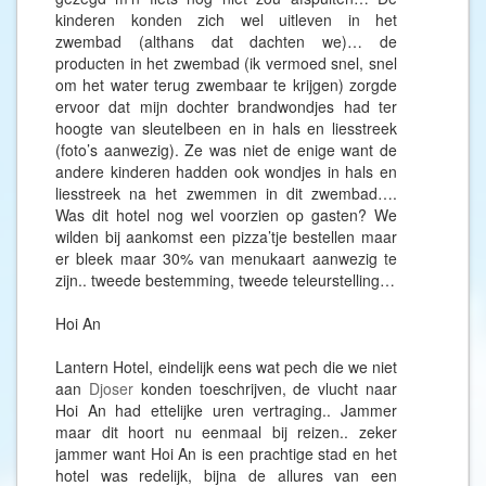
kinderen konden zich wel uitleven in het
zwembad (althans dat dachten we)… de
producten in het zwembad (ik vermoed snel, snel
om het water terug zwembaar te krijgen) zorgde
ervoor dat mijn dochter brandwondjes had ter
hoogte van sleutelbeen en in hals en liesstreek
(foto’s aanwezig). Ze was niet de enige want de
andere kinderen hadden ook wondjes in hals en
liesstreek na het zwemmen in dit zwembad….
Was dit hotel nog wel voorzien op gasten? We
wilden bij aankomst een pizza’tje bestellen maar
er bleek maar 30% van menukaart aanwezig te
zijn.. tweede bestemming, tweede teleurstelling…
Hoi An
Lantern Hotel, eindelijk eens wat pech die we niet
aan
Djoser
konden toeschrijven, de vlucht naar
Hoi An had ettelijke uren vertraging.. Jammer
maar dit hoort nu eenmaal bij reizen.. zeker
jammer want Hoi An is een prachtige stad en het
hotel was redelijk, bijna de allures van een