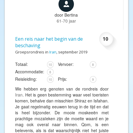
door
Bertina
61-70 jaar
Een reis naar het begin van de
10
beschaving
Groepsrondreis in
Iran
, september 2019
Totaal:
Vervoer:
10
8
Accommodatie:
8
Reisleiding:
Prijs:
10
9
We hebben erg genoten van de rondreis door
Iran
. Het is geen bestemming waar veel toeristen
komen, behalve dan misschien Shiraz en Isfahan.
Je gaat regelmatig eeuwen terug in de tijd en dat
is heel bijzonder. De mooie moskeeën met
prachtige mozaïeken zijn de moeite waard en je
mag ook overal naar binnen. Qom, is een
belevenis, als is dat waarschijnlijk niet het juiste