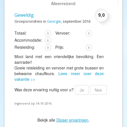
Alleenreizend
Geweldig
9,0
Groepsrondreis in
Georgië
, september 2016
Totaal:
Vervoer:
9
9
Accommodatie:
8
Reisleiding:
Prijs:
9
8
Mooi land met een vriendelijke bevolking. Een
aanrader!
Goeie reisleiding en vervoer met grote bussen en
bekwame chauffeurs.
Lees meer over deze
vakantie >>
Was deze ervaring nuttig voor u?
Ja
Nee
Ingevoerd op 14-10-2016
Bekijk alle
Djoser ervaringen
.