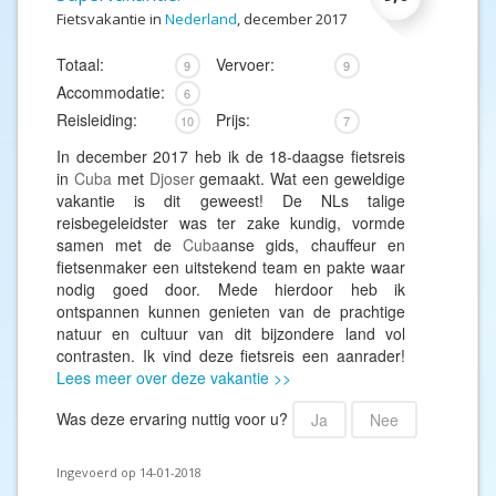
Fietsvakantie in
Nederland
, december 2017
Totaal:
Vervoer:
9
9
Accommodatie:
6
Reisleiding:
Prijs:
10
7
In december 2017 heb ik de 18-daagse fietsreis
in
Cuba
met
Djoser
gemaakt. Wat een geweldige
vakantie is dit geweest! De NLs talige
reisbegeleidster was ter zake kundig, vormde
samen met de
Cuba
anse gids, chauffeur en
fietsenmaker een uitstekend team en pakte waar
nodig goed door. Mede hierdoor heb ik
ontspannen kunnen genieten van de prachtige
natuur en cultuur van dit bijzondere land vol
contrasten. Ik vind deze fietsreis een aanrader!
Lees meer over deze vakantie >>
Was deze ervaring nuttig voor u?
Ja
Nee
Ingevoerd op 14-01-2018