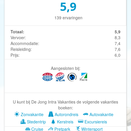
5,9
139 ervaringen
Totaal:
5,9
Vervoer:
8,3
Accommodatie:
7,4
Reisleiding:
7,6
Prijs:
6,0
Aangesloten bij:
U kunt bij De Jong Intra Vakanties de volgende vakanties
boeken:
Zonvakantie
Autorondreis
Autovakantie
Stedentrip
Kerstreis
Excursiereis
Cruise
Pretpark
Wintersport