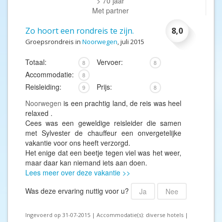
> 70 jaar
Met partner
Zo hoort een rondreis te zijn.
8,0
Groepsrondreis in
Noorwegen
, juli 2015
Totaal:
Vervoer:
8
8
Accommodatie:
8
Reisleiding:
Prijs:
9
8
Noorwegen
is een prachtig land, de reis was heel
relaxed .
Cees was een geweldige reisleider die samen
met Sylvester de chauffeur een onvergetelijke
vakantie voor ons heeft verzorgd.
Het enige dat een beetje tegen viel was het weer,
maar daar kan niemand iets aan doen.
Lees meer over deze vakantie >>
Was deze ervaring nuttig voor u?
Ja
Nee
Ingevoerd op 31-07-2015 | Accommodatie(s): diverse hotels |