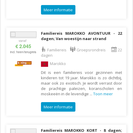
Meer informatie
Familiereis MAROKKO AVONTUUR - 22
dagen; Van woestijn naar strand
vanaf
€ 2.045
Familiereis
Groepsrondreis
22
incl. heen/terugreis
dagen
Marokko
Dit is een familiereis voor gezinnen met
kinderen tot 19 jaar. Marokko is zo dichtbij,
maar ook zo exotisch. Je wordt verrast door
de prachtige paleizen, koranscholen en
moskeeën in de levendige
...
Toon meer
Meer informatie
Familiereis MAROKKO KORT - 8 dagen;