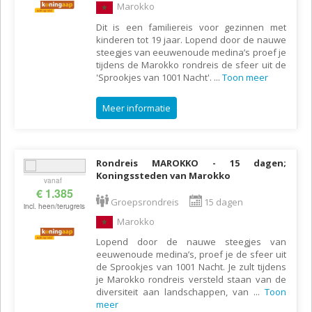
Marokko
Dit is een familiereis voor gezinnen met
kinderen tot 19 jaar. Lopend door de nauwe
steegjes van eeuwenoude medina’s proef je
tijdens de Marokko rondreis de sfeer uit de
'Sprookjes van 1001 Nacht'.
...
Toon meer
Meer informatie
Rondreis MAROKKO - 15 dagen;
Koningssteden van Marokko
vanaf
€ 1.385
Groepsrondreis
15 dagen
incl. heen/terugreis
Marokko
Lopend door de nauwe steegjes van
eeuwenoude medina’s, proef je de sfeer uit
de Sprookjes van 1001 Nacht. Je zult tijdens
je Marokko rondreis versteld staan van de
diversiteit aan landschappen, van
...
Toon
meer