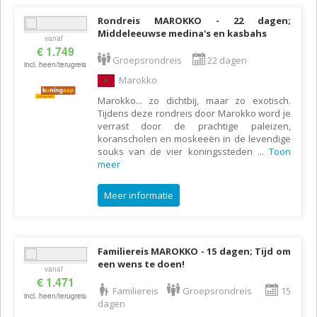
Rondreis MAROKKO - 22 dagen;
Middeleeuwse medina's en kasbahs
vanaf
€ 1.749
Groepsrondreis
22 dagen
incl. heen/terugreis
Marokko
Marokko... zo dichtbij, maar zo exotisch.
Tijdens deze rondreis door Marokko word je
verrast door de prachtige paleizen,
koranscholen en moskeeën in de levendige
souks van de vier koningssteden
...
Toon
meer
Meer informatie
Familiereis MAROKKO - 15 dagen; Tijd om
een wens te doen!
vanaf
€ 1.471
Familiereis
Groepsrondreis
15
incl. heen/terugreis
dagen