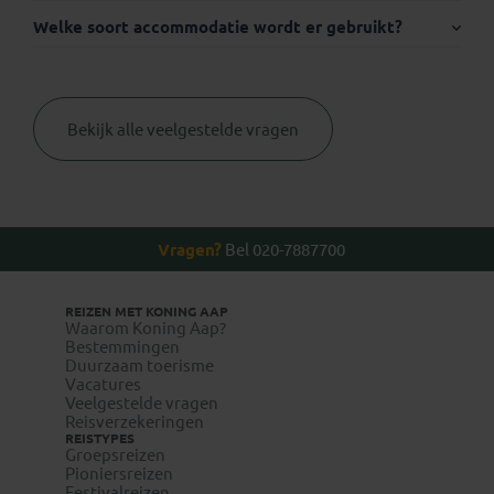
Welke soort accommodatie wordt er gebruikt?
Visum:
Bekijk alle veelgestelde vragen
Thuisvaccinatie.nl
geen
Vragen?
Bel 020-7887700
+31 (0) 23 2210004
REIZEN MET KONING AAP
Waarom Koning Aap?
Bestemmingen
Duurzaam toerisme
www.wanda.be
Vacatures
Veelgestelde vragen
www.itg.be
Reisverzekeringen
REISTYPES
visum-
Groepsreizen
legalisatie.nl/koningaap-nl
Pioniersreizen
Festivalreizen