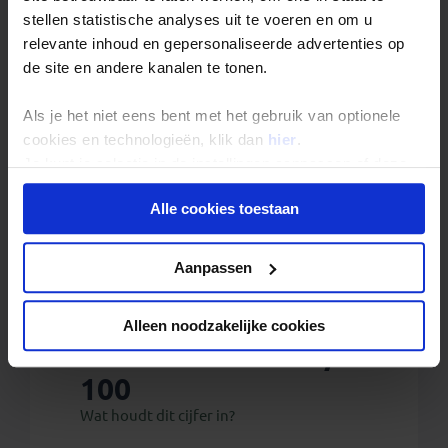
fooien
stellen statistische analyses uit te voeren en om u
boekings(dossier) kosten
relevante inhoud en gepersonaliseerde advertenties op
bijdrage Calamiteitenfonds (enkel op Nederlandse
reizen of voor reizigers met Nederlandse nationaliteit)
de site en andere kanalen te tonen.
consumentenbijdrage SGR € 5,- per persoon (enkel op
Nederlandse reizen)
Als je het niet eens bent met het gebruik van optionele
reis- en annuleringsverzekering
cookies en technologieën, klik dan
hier
.
Extra
Je kunt je selectie in de instellingen aanpassen of deze
Zakgeld: € 250,- p.p. per reis
onder aan de pagina op elk gewenst moment voor de
Eenpersoonskamer vanaf: € 150,-
Alle cookies toestaan
toekomst wijzigen.
Privacy beleid
Aanpassen
Local Impact Score
Alleen noodzakelijke cookies
van deze reis:
52 /
100
Wat houdt dit cijfer in?