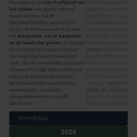
Marrakesh is de
roze hoofdstad van
De spectaculaire weg sli
het zuiden
, een plaats met een
diepe dalen en prachtige
magische roep. Op de
vergezichten. Je passeer
Werelderfgoedlijst van UNESCO
verschillende dorpjes di
vind je de medina van de stad, met
vastgeklonken lijken te z
het
Bahiapaleis, het El Badipaleis
bergranden. Nog maar e
en de Saadische graven
. Ze laten je
families wonen in de
kas
de prachtige Moorse architectuur
haddou
. Vanaf de top, 
zien waar Marrakesh bekend om
de gefortificeerde graa
staat. Op het verleidelijke stadsplein
stond, heb je een prachti
Djemaa el Fna lijkt alles en iedereen
over de omliggende stee
zich na de siësta te verzamelen:
Aït Ben-haddou is in film
verhalenvertellers, vuurvreters,
series als
‘Game of Thro
waarzegsters, acrobaten,
‘Babel’ en ‘Gladiator’
al
slangenbezweerders en zelfs
gebruikt. Ontdek dit alles
tandartsen.
rondreis door Marokko.
Vertrekdata
2026