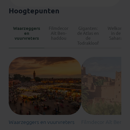
Hoogtepunten
Waarzeggers
Filmdecor
Giganten:
Welkom
en
Aït Ben-
de Atlas en
in de
vuurvreters
haddou
de
Sahara
Todrakloof
Waarzeggers en vuurvreters
Filmdecor Aït Ben-h