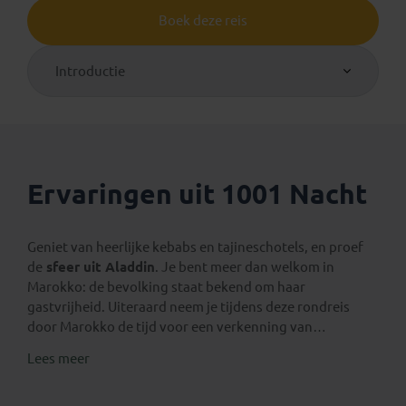
Boek deze reis
Introductie
Ervaringen uit 1001 Nacht
Geniet van heerlijke kebabs en tajineschotels, en proef
de
sfeer uit Aladdin
. Je bent meer dan welkom in
Marokko: de bevolking staat bekend om haar
gastvrijheid. Uiteraard neem je tijdens deze rondreis
door Marokko de tijd voor een verkenning van
Marrakesh, met haar kleurrijke
souks, moskeeën en
Lees meer
paleizen
. Je verkent de kasba Aït Ben-haddou, de
wonderschone Todrakloof en ervaart de Sahara optimaal