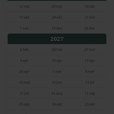
12 sep
26 sep
10 okt
17 okt
24 okt
31 okt
7 nov
19 dec
26 dec
2027
6 feb
20 feb
27 mrt
3 apr
10 apr
17 apr
24 apr
1 mei
8 mei
15 mei
12 jun
17 jul
31 jul
14 aug
11 sep
25 sep
16 okt
23 okt