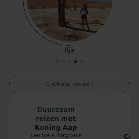
Ilja
E-mail onze reisexpert
Duurzaam
reizen
met
Ju
Koning Aap
Coo
Lees hoe wij het groene