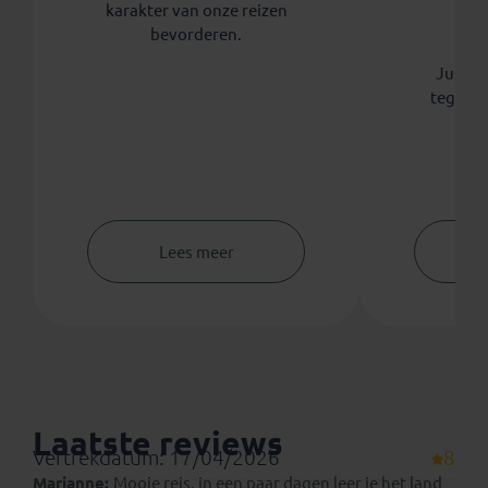
karakter van onze reizen
th
bevorderen.
Koni
Justdig
tegen 
Lees meer
Laatste reviews
Vertrekdatum: 17/04/2026
8
Marianne:
Mooie reis, in een paar dagen leer je het land