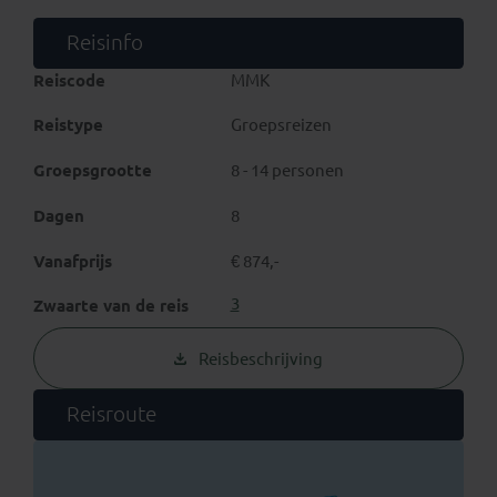
tussen de
zandduinen van Erg Chebbi
. Ontdek het
mooiste van Zuid-Marokko!
Reisinfo
Reiscode
MMK
Reistype
Groepsreizen
Groepsgrootte
8 - 14 personen
Dagen
8
Vanafprijs
€ 874,-
3
Zwaarte van de reis
Reisbeschrijving
Reisroute