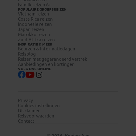
visum-
Familiereizen 6+
legalisatie.nl/koningaap-be
POPULAIRE GROEPSREIZEN
Vietnam reizen
Costa Rica reizen
Indonesie reizen
Japan reizen
Marokko reizen
Zuid-Afrika reizen
Reizigers die niet beschikken over de Nederlandse of
INSPIRATIE & MEER
Belgische nationaliteit, dienen zelf contact op te nemen
Beurzen & informatiedagen
Reisblog
met de betreffende ambassade(s) en hun eventuele visum
Reizen met gegarandeerd vertrek
te regelen.
Aanbiedingen en kortingen
Reizigers met meereizende kinderen onder de 18 jaar
VOLG ONS ONLINE
dienen zelf bij de betreffende ambassade/consulaat te
informeren naar eventuele aanvullende toelatingseisen.
Privacy
Cookies instellingen
Disclaimer
Reisvoorwaarden
Contact
© 2026, Koning Aap