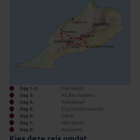
Dag 1-2:
Marrakesh
Dag 3:
Aït Ben-haddou
Dag 4:
Todrakloof
Dag 5:
Erg Chebbi-woestijn
Dag 6:
N’kob
Dag 7:
Marrakesh
Dag 8:
Aankomst
Kies deze reis omdat