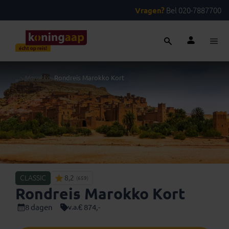
Vragen?
Bel 020-7887700
...
>
Marokko
>
Rondreis Marokko Kort
CLASSIC
8,2
(659)
Rondreis Marokko Kort
8 dagen
€ 874,-
v.a.