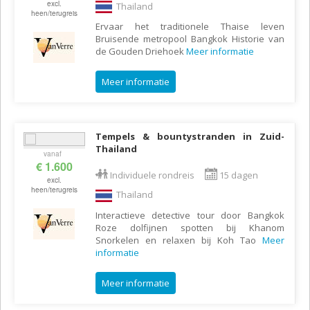
excl.
Thailand
heen/terugreis
Ervaar het traditionele Thaise leven
Bruisende metropool Bangkok Historie van
de Gouden Driehoek
Meer informatie
Meer informatie
Tempels & bountystranden in Zuid-
Thailand
vanaf
€ 1.600
Individuele rondreis
15 dagen
excl.
heen/terugreis
Thailand
Interactieve detective tour door Bangkok
Roze dolfijnen spotten bij Khanom
Snorkelen en relaxen bij Koh Tao
Meer
informatie
Meer informatie