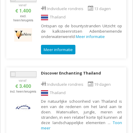
vanaf
Individuele rondreis
13 dagen
€ 1.400
excl.
Thailand
heen/terugreis
Ontspan op de bountystranden Uitzicht op
de kalksteenrotsen Adembenemende
onderwaterwereld
Meer informatie
Meer informatie
Discover Enchanting Thailand
vanaf
Individuele rondreis
19 dagen
€ 3.400
incl. heen/terugreis
Thailand
De natuurlijke schoonheid van Thailand is
een van de redenen om het land aan te
doen. Watervallen, jungle, meren en
stranden, in een relatief korte tijd kunnen al
deze landschappelijke elementen
...
Toon
meer