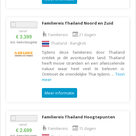
Familiereis Thailand Noord en Zuid
vanaf
Familiereis
21 dagen
€ 3.399
incl. heen/terugreis
Thailand - Bangkok
Tijdens deze familiereis door Thailand
ontdek je dit avontuurlijke land. Thailand
heeft mooie stranden en een afwisselende
natuur waar heel veel te beleven is.
Ontmoet de vriendelijke Thai tijdens
...
Toon
meer
Meer informatie
Familiereis Thailand Hoogtepunten
vanaf
Familiereis
15 dagen
€ 2.699
incl. heen/terugreis