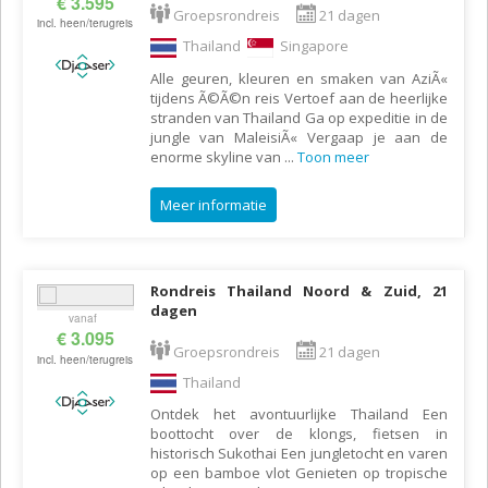
€ 3.595
Groepsrondreis
21 dagen
incl. heen/terugreis
Thailand
Singapore
Alle geuren, kleuren en smaken van AziÃ«
tijdens Ã©Ã©n reis Vertoef aan de heerlijke
stranden van Thailand Ga op expeditie in de
jungle van MaleisiÃ« Vergaap je aan de
enorme skyline van
...
Toon meer
Meer informatie
Rondreis Thailand Noord & Zuid, 21
dagen
vanaf
€ 3.095
Groepsrondreis
21 dagen
incl. heen/terugreis
Thailand
Ontdek het avontuurlijke Thailand Een
boottocht over de klongs, fietsen in
historisch Sukothai Een jungletocht en varen
op een bamboe vlot Genieten op tropische