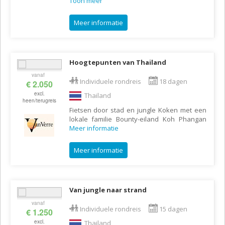
Toon meer
Meer informatie
Hoogtepunten van Thailand
vanaf
Individuele rondreis
18 dagen
€ 2.050
excl.
Thailand
heen/terugreis
Fietsen door stad en jungle Koken met een
lokale familie Bounty-eiland Koh Phangan
Meer informatie
Meer informatie
Van jungle naar strand
vanaf
Individuele rondreis
15 dagen
€ 1.250
excl.
Thailand