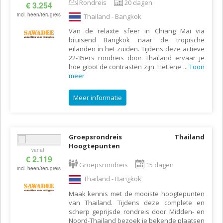
Rondreis
20 dagen
€ 3.254
incl. heen/terugreis
Thailand - Bangkok
Van de relaxte sfeer in Chiang Mai via
bruisend Bangkok naar de tropische
eilanden in het zuiden. Tijdens deze actieve
22-35ers rondreis door Thailand ervaar je
hoe groot de contrasten zijn. Het ene
...
Toon
meer
Meer informatie
Groepsrondreis Thailand
Hoogtepunten
vanaf
€ 2.119
Groepsrondreis
15 dagen
incl. heen/terugreis
Thailand - Bangkok
Maak kennis met de mooiste hoogtepunten
van Thailand. Tijdens deze complete en
scherp geprijsde rondreis door Midden- en
Noord-Thailand bezoek je bekende plaatsen