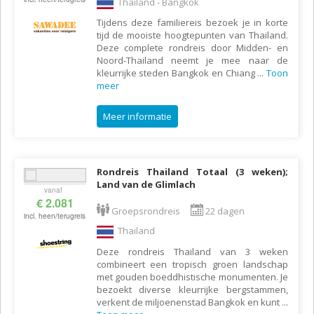
Thailand - Bangkok
Tijdens deze familiereis bezoek je in korte
tijd de mooiste hoogtepunten van Thailand.
Deze complete rondreis door Midden- en
Noord-Thailand neemt je mee naar de
kleurrijke steden Bangkok en Chiang
...
Toon
meer
Meer informatie
Rondreis Thailand Totaal (3 weken);
Land van de Glimlach
vanaf
€ 2.081
Groepsrondreis
22 dagen
incl. heen/terugreis
Thailand
Deze rondreis Thailand van 3 weken
combineert een tropisch groen landschap
met gouden boeddhistische monumenten. Je
bezoekt diverse kleurrijke bergstammen,
verkent de miljoenenstad Bangkok en kunt
...