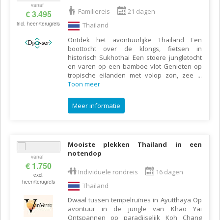
vanaf
Familiereis
21 dagen
€ 3.495
incl. heen/terugreis
Thailand
Ontdek het avontuurlijke Thailand Een
boottocht over de klongs, fietsen in
historisch Sukhothai Een stoere jungletocht
en varen op een bamboe vlot Genieten op
tropische eilanden met volop zon, zee
...
Toon meer
Meer informatie
Mooiste plekken Thailand in een
notendop
vanaf
€ 1.750
Individuele rondreis
16 dagen
excl.
heen/terugreis
Thailand
Dwaal tussen tempelruïnes in Ayutthaya Op
avontuur in de jungle van Khao Yai
Ontspannen op paradijselijk Koh Chang