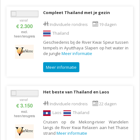
Compleet Thailand met je gezin
vanaf
Individuele rondreis
19 dagen
€ 2.300
excl.
Thailand
heen/terugreis
Geschiedenis bij de River Kwai Speur tussen
tempels in Ayutthaya Slapen op het water in
de jungle
Meer informatie
Meer informatie
Het beste van Thailand en Laos
vanaf
Individuele rondreis
22 dagen
€ 3.150
excl.
Laos
Thailand
heen/terugreis
Cruisen op de Mekong-rivier Wandelen
langs de River Kwai Relaxen aan het Thaise
strand
Meer informatie