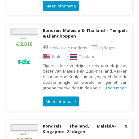
Meer informatie
Rondreis Maleisië & Thailand - Tempels
& Eilandhoppen
vanaf
€ 2.818
Individuele rondreis
18 dagen
Maleisië
Thailand
Tijdens deze veelzijdige reis ontdek je het
beste van Maleisië én Zuid-Thailand. Verken
het moderne Kuala Lumpur, wandel door de
oudste jungle ter wereld en geniet van
groene theevelden in de koele
...
Toon meer
Meer informatie
Rondreis Thailand, MaleisiÃ« &
Singapore, 21 dagen
vanaf