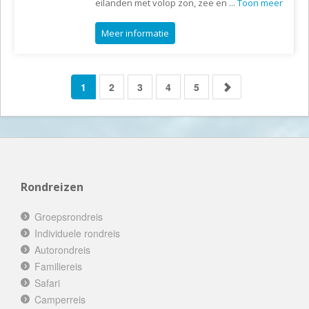
eilanden met volop zon, zee en
...
Toon meer
Meer informatie
1
2
3
4
5
Rondreizen
Groepsrondreis
Individuele rondreis
Autorondreis
Familiereis
Safari
Camperreis