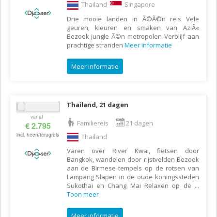
Thailand
Singapore
Drie mooie landen in Ã©Ã©n reis Vele
geuren, kleuren en smaken van AziÃ«
Bezoek jungle Ã©n metropolen Verblijf aan
prachtige stranden
Meer informatie
Meer informatie
Thailand, 21 dagen
vanaf
Familiereis
21 dagen
€ 2.795
incl. heen/terugreis
Thailand
Varen over River Kwai, fietsen door
Bangkok, wandelen door rijstvelden Bezoek
aan de Birmese tempels op de rotsen van
Lampang Slapen in de oude koningssteden
Sukothai en Chang Mai Relaxen op de
...
Toon meer
Meer informatie