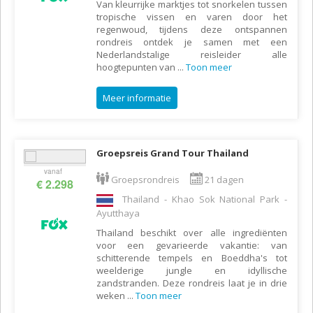
Van kleurrijke marktjes tot snorkelen tussen
tropische vissen en varen door het
regenwoud, tijdens deze ontspannen
rondreis ontdek je samen met een
Nederlandstalige reisleider alle
hoogtepunten van
...
Toon meer
Meer informatie
Groepsreis Grand Tour Thailand
vanaf
Groepsrondreis
21 dagen
€ 2.298
Thailand - Khao Sok National Park -
Ayutthaya
Thailand beschikt over alle ingrediënten
voor een gevarieerde vakantie: van
schitterende tempels en Boeddha's tot
weelderige jungle en idyllische
zandstranden. Deze rondreis laat je in drie
weken
...
Toon meer