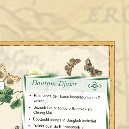
enegro
Zuid-Korea
Daarom Djoser
-
en)
Reis langs de Thaise hoogtepunten in 2
weken
Bezoek het bijzondere Bangkok en
Chiang Mai
Boottocht klongs in Bangkok inclusief
Treinrit over de Birmaspoorlijn