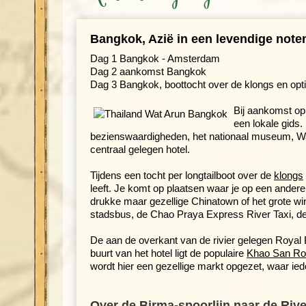
Bangkok, Azië in een levendige not
Dag 1 Bangkok - Amsterdam
Dag 2 aankomst Bangkok
Dag 3 Bangkok, boottocht over de klongs en opti
Bij aankomst op
een lokale gids.
bezienswaardigheden, het nationaal museum, Wat
centraal gelegen hotel.
Tijdens een tocht per longtailboot over de
klongs
leeft. Je komt op plaatsen waar je op een ander
drukke maar gezellige Chinatown of het grote w
stadsbus, de Chao Praya Express River Taxi, de g
De aan de overkant van de rivier gelegen Royal 
buurt van het hotel ligt de populaire
Khao San R
wordt hier een gezellige markt opgezet, waar ie
Over de Birma-spoorlijn naar de Riv