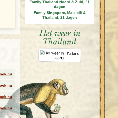
Family Thailand Noord & Zuid, 21
dagen
Family Singapore, Maleisië &
Thailand, 21 dagen
Het weer in
 hier
Thailand
33°C
tocht
n.
oek nu
oek nu
oek nu
oek nu