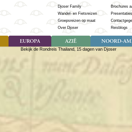
Djoser Family
Brochures a
Wandel- en Fietsreizen
Presentatie
Groepsreizen op maat
Contactgeg
Over Djoser
Reisblogs
EUROPA
AZIË
NOORD-AME
Soort reizen
Soort reizen
Landen
Soort reizen
Landen
ambique
Rondreis (28)
(Frans) Guyana
Rondreis (57)
Albanië
Rondreis (7)
Banglade
Geor
ibië
Familiereis (11)
Galapagos
Familiereis (22)
Andorra
Familiereis (2)
Bhutan
Grie
anda
Fietsreis (8)
Guatemala
Fietsreis (3)
Armenië
Natuur (5)
Cambodja
IJsl
Tomé en Principe
Wandelreis (23)
Honduras
Cultuur (28)
Azerbeidzjan
China
Ierl
ziland
Cultuur (12)
Mexico
Natuur (16)
Azoren
Filipijnen
Italië
zania
Natuur (3)
Nicaragua
Balkan
India
Kaap
o
Paaseiland
Baltische Staten
Indochina
Kos
bia
Paraguay
Bosnië en Herzegovina
Indonesië
Kroa
ibar
Peru
Bulgarije
Japan
Lapl
Nieuwe reizen
babwe
Suriname
Engeland
Jordanië
Letl
r
-Afrika
Rondreis China & Tibet, 42
Estland
Kazachst
Lito
dagen
Finland
Kirgizië
Made