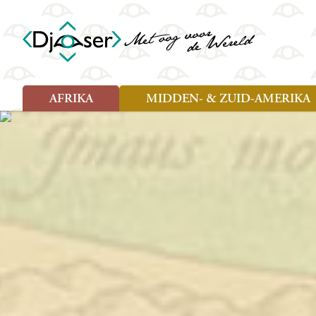
AFRIKA
MIDDEN- & ZUID-AMERIKA
Soort reizen
Soort reizen
Landen
Landen
Rondreis (26)
Rondreis (25)
Angola
Amazone
Moz
Familiereis (10)
Familiereis (11)
Benin
Argentinië
Nam
Fietsreis (2)
Fietsreis (1)
Botswana
Belize
Oeg
Wandelreis (1)
Cultuur (9)
Egypte
Bolivia
Sao 
Cultuur (3)
Natuur (13)
Ghana
Brazilië
Swa
Natuur (6)
Kaapverdië
Chili
Tan
Kenia
Colombia
Tog
Madagaskar
Costa Rica
Zam
Nieuwe reizen
Malawi
Cuba
Zanz
Voodoo in Benin en Togo, 16
Marokko
Ecuador
Zim
dagen
Mauritius
El Salvado
Zuid