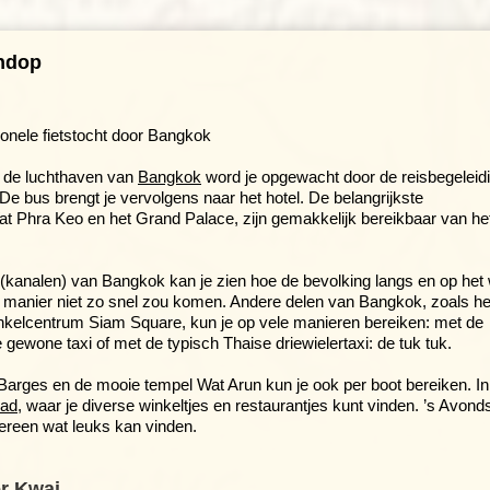
endop
onele fietstocht door Bangkok
 de luchthaven van
Bangkok
word je opgewacht door de reisbegeleid
 De bus brengt je vervolgens naar het hotel. De belangrijkste
 Phra Keo en het Grand Palace, zijn gemakkelijk bereikbaar van he
(kanalen) van Bangkok kan je zien hoe de bevolking langs en op het
e manier niet zo snel zou komen. Andere delen van Bangkok, zoals he
inkelcentrum Siam Square, kun je op vele manieren bereiken: met de
ewone taxi of met de typisch Thaise driewielertaxi: de tuk tuk.
Barges en de mooie tempel Wat Arun kun je ook per boot bereiken. In
oad
, waar je diverse winkeltjes en restaurantjes kunt vinden. ’s Avond
dereen wat leuks kan vinden.
er Kwai