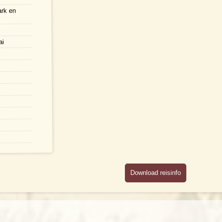
ark en
ai
Download reisinfo