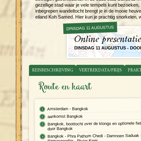
gezellige stad waar je vele tempels kunt bezoeken, 
inbegrepen wandeltocht brengt je in de mooie heuvel
eiland Koh Samed. Hier kun je prachtig snorkelen, 
DINSDAG 11 AUGUSTUS
Online presentati
DINSDAG 11 AUGUSTUS - DO
REISBESCHRIJVING
VERTREKDATA/PRIJS
PRAK
Route en kaart
Amsterdam - Bangkok
aankomst Bangkok
Bangkok, boottocht over de klongs en optionele fie
door Bangkok
Bangkok - Phra Pathom Chedi - Damnoen Saduak 
Birmaspoorlijn - Rivier Kwai