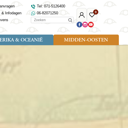
anvragen
Tel: 071-5126400
0
s & Infodagen
06-82071250
Mijn
Favoriete
Zoeken
evens
Djoser
reizen
RIKA & OCEANIË
MIDDEN-OOSTEN
Soort reizen
Landen
Landen
sh
gië
Rondreis (18)
Alaska
Maleisië
Noord-Macedonië
Egypte
kenland
Familiereis (9)
Australië
Mongolië
Noorwegen
Jordanië
and
Fietsreis (1)
Canada
Nepal
Polen
Marokko
and
Wandelreis (3)
Nieuw-Zeeland
Oezbekistan
Portugal
Oman
Cultuur (8)
Verenigde Staten
Singapore
Roemenië
Saoedi-Arabië
verdië
Sri Lanka
Sardinië
Tunesië
ovo
Taiwan
Schotland
Turkije
tië
Thailand
Servië
and
Tibet
Spanje
and
Turkmenistan
Turkije
an
uwen
Vietnam
Verenigd Koninkrijk
ira
Zijderoute
Wales