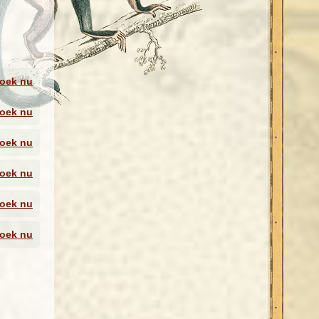
den
oek nu
oek nu
oek nu
 Samen
oek nu
rk
oek nu
s,
oek nu
ukke
e