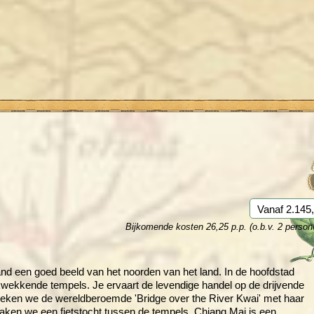
Rondreis Sulawesi &
Frankrijk
Laos
Mont
Molukken, 22 dagen
Malediven
Vanaf 2.145,
Bijkomende kosten 26,25 p.p. (o.b.v. 2 person
land een goed beeld van het noorden van het land. In de hoofdstad
ukwekkende tempels. Je ervaart de levendige handel op de drijvende
eken we de wereldberoemde 'Bridge over the River Kwai' met haar
ken we een fietstocht tussen de tempels. Chiang Mai is een