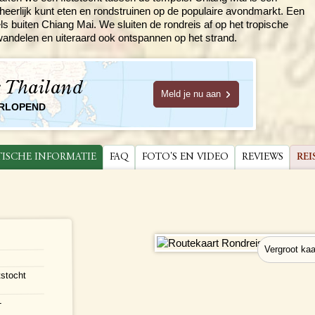
heerlijk kunt eten en rondstruinen op de populaire avondmarkt. Een
s buiten Chiang Mai. We sluiten de rondreis af op het tropische
wandelen en uiteraard ook ontspannen op het strand.
e Thailand
Meld je nu aan
ORLOPEND
TISCHE INFORMATIE
FAQ
FOTO'S EN VIDEO
REVIEWS
REI
tstocht
-