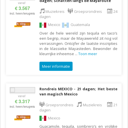
dagen; Schatten langs de Mayaroute
vanaf
€ 3.567
Muziekreis
Groepsrondreis
24
incl. heen/terugreis
dagen
Mexico
Guatemala
Over de hele wereld zijn tequila en taco’s
een begrip, maar de Mayawereld zit nog vol
verrassingen. Ontcijfer de laatste inscripties
in de klassieke Mayasteden. Bewonder de
kleurrijke inheemse
...
Toon meer
Meer informatie
Rondreis MEXICO - 21 dagen; Het beste
van magisch Mexico
vanaf
€ 3.317
Groepsrondreis
Muziekreis
21
incl. heen/terugreis
dagen
Mexico
Guacamole, tequila, sombrero’s en vrolijke