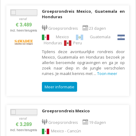
Groepsrondreis Mexico, Guatemala en
Honduras
vanaf
€ 3.489
Groepsrondreis
23 dagen
incl. heen/terugreis
Mexico
Guatemala
Honduras
Peru
Tijdens deze avontuurlijke rondreis door
Mexico, Guatemala en Honduras bezoek je
allerlei beroemde opgravingen en ga je op
zoek naar diep in de jungle verscholen
ruïnes. Je maakt kennis met
...
Toon meer
Meer informatie
Groepsrondreis Mexico
vanaf
Groepsrondreis
19 dagen
€ 3.289
incl. heen/terugreis
Mexico - Cancún