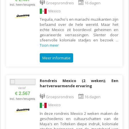
Groepsrondreis
16 dagen
incl. heen/terugreis
Mexico
Tequila, nacho's en mariachi muzikanten zijn
befaamd over de hele wereld. Maar het
echte Mexico zit boordevol geheimen en
gevarieerde verrassingen. Slenter door
sfeervolle koloniale stadjes en bezoek
...
Toon meer
Meer informatie
Rondreis Mexico (2 weken); Een
hartverwarmende ervaring
vanaf
€ 2.567
Groepsrondreis
16 dagen
incl. heen/terugreis
Mexico
In deze rondreis Mexico 2 weken maken de
geschiedenis en cultuurschatten van de
Maya's en Tolteken diepe indruk, koloniale
steden herinneren aan de grootsheid van