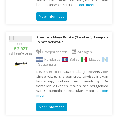
het Spaanse keizerrijk.
...
Toon meer
Meer informatie
Rondreis Maya Route (3 weken); Tempels
in het oerwoud
vanaf
€ 2.927
Groepsrondreis
24 dagen
incl. heen/terugreis
Honduras
Belize
Mexico
Guatemala
Deze Mexico en Guatemala groepsreis voor
single reizigers is een grote afwisseling van
landschap, cultuur en bevolking. De
tientallen vulkanen maken het berggebied
van Guatemala spectaculair, maar
...
Toon
meer
Meer informatie