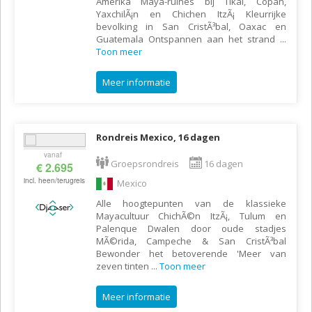
Amerika Maya-ruines bij Tikal, Copan,
YaxchilÃ¡n en Chichen ItzÃ¡ Kleurrijke
bevolking in San CristÃ³bal, Oaxac en
Guatemala Ontspannen aan het strand
...
Toon meer
Meer informatie
Rondreis Mexico, 16 dagen
vanaf
Groepsrondreis
16 dagen
€ 2.695
incl. heen/terugreis
Mexico
Alle hoogtepunten van de klassieke
Mayacultuur ChichÃ©n ItzÃ¡, Tulum en
Palenque Dwalen door oude stadjes
MÃ©rida, Campeche & San CristÃ³bal
Bewonder het betoverende 'Meer van
zeven tinten
...
Toon meer
Meer informatie