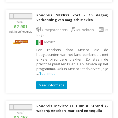
Rondreis MEXICO kort - 15 dagen;
Verkenning van magisch Mexico
vanaf
€ 2.901
Groepsrondreis
Muziekreis
15
incl. heen/terugreis
dagen
Mexico
Een rondreis door Mexico die de
hoogtepunten van het land combineert met
enkele bijzondere plekken. Zo staan de
prachtige plaatsen Puebla en Oaxaca op het
programma. Ook in Mexico-Stad verveel je je
...
Toon meer
Meer informatie
Rondreis Mexico: Cultuur & Strand (2
weken); Azteken, mariachi en tequila
vanaf
€ 2.457