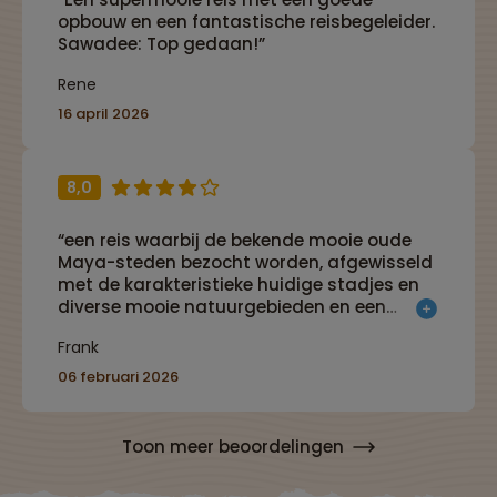
opbouw en een fantastische reisbegeleider.
Sawadee: Top gedaan!”
Rene
16 april 2026
8,0
“een reis waarbij de bekende mooie oude
Maya-steden bezocht worden, afgewisseld
met de karakteristieke huidige stadjes en
diverse mooie natuurgebieden en een
relaxte afsluiting met de laatste paar
Frank
dagen aan de kust. Met een enthousiaste
en goede lokale reisbegeleider (Mitch)”
06 februari 2026
Toon meer beoordelingen