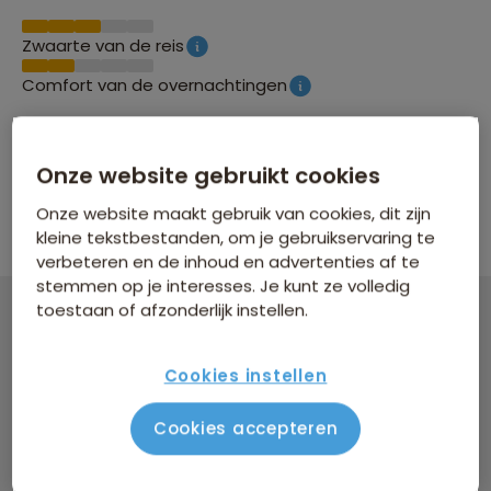
Zwaarte van de reis
Comfort van de overnachtingen
Groepsgrootte
Onze website gebruikt cookies
Maximaal 24 personen
Onze website maakt gebruik van cookies, dit zijn
kleine tekstbestanden, om je gebruikservaring te
verbeteren en de inhoud en advertenties af te
stemmen op je interesses. Je kunt ze volledig
toestaan of afzonderlijk instellen.
Groepsrondreis Mexico
Cookies instellen
19 dagen vanaf 3.249 p.p.
Bijkomende kosten €26,25 p.p. op basis van 2 personen
Cookies accepteren
Data & prijzen