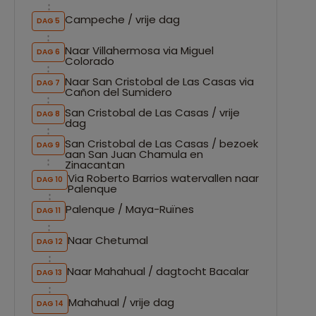
Campeche / vrije dag
DAG 5
Naar Villahermosa via Miguel
DAG 6
Colorado
Naar San Cristobal de Las Casas via
DAG 7
Cañon del Sumidero
San Cristobal de Las Casas / vrije
DAG 8
dag
San Cristobal de Las Casas / bezoek
DAG 9
aan San Juan Chamula en
Zinacantan
Via Roberto Barrios watervallen naar
DAG 10
Palenque
Palenque / Maya-Ruïnes
DAG 11
Naar Chetumal
DAG 12
Naar Mahahual / dagtocht Bacalar
DAG 13
Mahahual / vrije dag
DAG 14