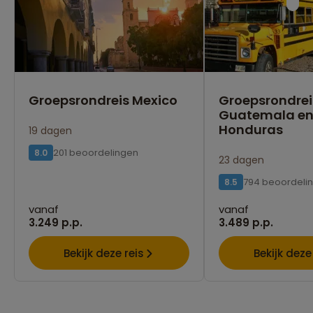
Groepsrondreis Mexico
Groepsrondrei
Guatemala e
Honduras
19 dagen
201 beoordelingen
8.0
23 dagen
794 beoordeli
8.5
vanaf
vanaf
3.249 p.p.
3.489 p.p.
Bekijk deze reis
Bekijk deze