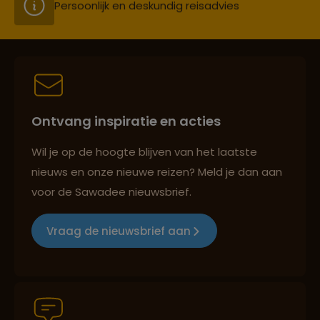
Persoonlijk en deskundig reisadvies
Best beoordeelde reisroutes
Ontvang inspiratie en acties
Reizen met oog voor mens, cultuur en milieu
Wil je op de hoogte blijven van het laatste
nieuws en onze nieuwe reizen? Meld je dan aan
voor de Sawadee nieuwsbrief.
Groepsreizen mét indivuele vrijheid
Vraag de nieuwsbrief aan
Persoonlijk en deskundig reisadvies