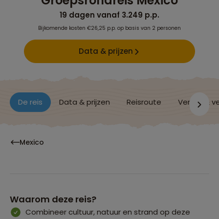
Groepsrondreis Mexico
19 dagen vanaf 3.249 p.p.
Bijkomende kosten €26,25 p.p. op basis van 2 personen
Data & prijzen
De reis
Data & prijzen
Reisroute
Verblijf & v
Mexico
Waarom deze reis?
Combineer cultuur, natuur en strand op deze