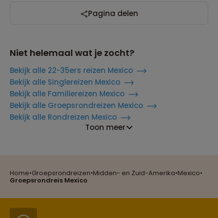
Pagina delen
Niet helemaal wat je zocht?
Bekijk alle 22-35ers reizen Mexico
Bekijk alle Singlereizen Mexico
Bekijk alle Familiereizen Mexico
Bekijk alle Groepsrondreizen Mexico
Bekijk alle Rondreizen Mexico
Toon meer
Reizen met oog voor mens, cultuur en milieu
Home
•
Groepsrondreizen
•
Midden- en Zuid-Amerika
•
Mexico
•
Groepsreizen mét indivuele vrijheid
Groepsrondreis Mexico