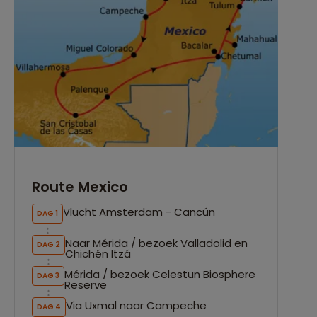
Route Mexico
Vlucht Amsterdam - Cancún
DAG 1
Naar Mérida / bezoek Valladolid en
DAG 2
Chichén Itzá
Mérida / bezoek Celestun Biosphere
DAG 3
Reserve
Via Uxmal naar Campeche
DAG 4