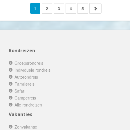
1
2
3
4
5
Rondreizen
Groepsrondreis
Individuele rondreis
Autorondreis
Familiereis
Safari
Camperreis
Alle rondreizen
Vakanties
Zonvakantie