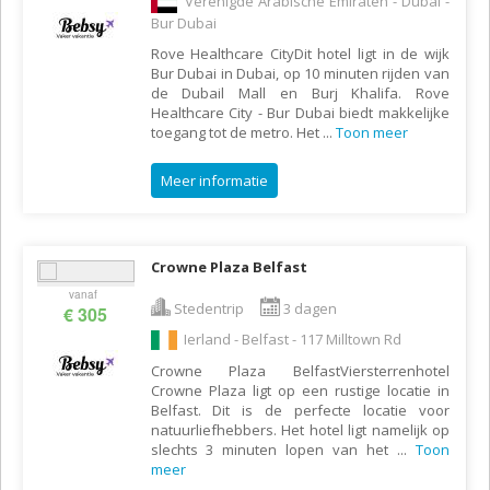
Verenigde Arabische Emiraten - Dubai -
Bur Dubai
Rove Healthcare CityDit hotel ligt in de wijk
Bur Dubai in Dubai, op 10 minuten rijden van
de Dubail Mall en Burj Khalifa. Rove
Healthcare City - Bur Dubai biedt makkelijke
toegang tot de metro. Het
...
Toon meer
Meer informatie
Crowne Plaza Belfast
vanaf
Stedentrip
3 dagen
€ 305
Ierland - Belfast - 117 Milltown Rd
Crowne Plaza BelfastViersterrenhotel
Crowne Plaza ligt op een rustige locatie in
Belfast. Dit is de perfecte locatie voor
natuurliefhebbers. Het hotel ligt namelijk op
slechts 3 minuten lopen van het
...
Toon
meer