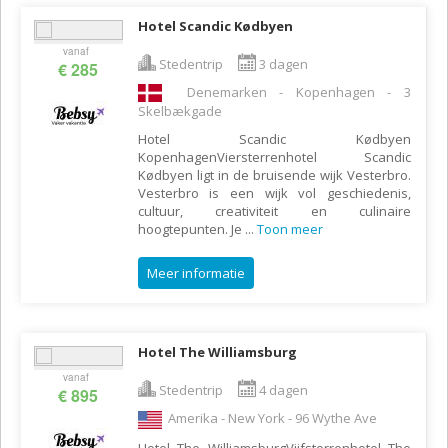
Hotel Scandic Kødbyen
vanaf
Stedentrip
3 dagen
€ 285
Denemarken - Kopenhagen - 3
Skelbækgade
Hotel Scandic Kødbyen
KopenhagenViersterrenhotel Scandic
Kødbyen ligt in de bruisende wijk Vesterbro.
Vesterbro is een wijk vol geschiedenis,
cultuur, creativiteit en culinaire
hoogtepunten. Je
...
Toon meer
Meer informatie
Hotel The Williamsburg
vanaf
Stedentrip
4 dagen
€ 895
Amerika - New York - 96 Wythe Ave
Hotel The WilliamsburgVijfsterrenhotel The