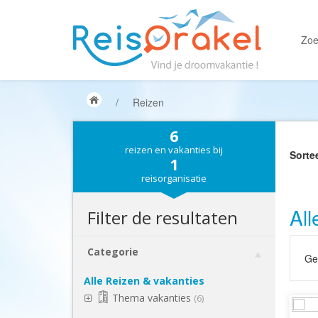
Zoe
/
Reizen
6
reizen en vakanties bij
Sorte
1
reisorganisatie
All
Filter de resultaten
Categorie
Gek
Alle Reizen & vakanties
Thema vakanties
(6)