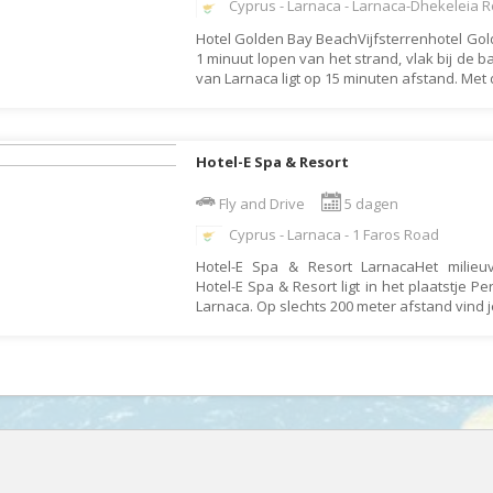
Denemarken
Cyprus - Larnaca - Larnaca-Dhekeleia 
Wellness vakantie
Hotel Golden Bay BeachVijfsterrenhotel Gold
Dominica
Winterreis
1 minuut lopen van het strand, vlak bij de 
Dominicaanse Republiek
Wintersport
van Larnaca ligt op 15 minuten afstand. Met
Duitsland
Zonvakantie
Ecuador
Hotel-E Spa & Resort
Egypte
Fly and Drive
5 dagen
El Salvador
Cyprus - Larnaca - 1 Faros Road
Engeland
Hotel-E Spa & Resort LarnacaHet milieuvr
Estland
Hotel-E Spa & Resort ligt in het plaatstje Pe
Larnaca. Op slechts 200 meter afstand vind 
Faeröer
Fiji
Filipijnen
Finland
Frankrijk
Frans-Guyana