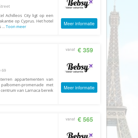
AV-Tours & Safaris
Street
l Achilleos City ligt op een
Aves Travels
akantie op Cyprus. Het hotel
Meer informatie
Barrio Life
ts
...
Toon meer
BBI Travel
Beaches
€ 359
vanaf
Bebsy
BeenInAsia
 69
Belvilla
sterren appartementen van
Best of Travel
de palbomen-promenade met
Meer informatie
t centrum van Larnaca bereik
Beter-uit
Better Places
BoerenBed
€ 565
vanaf
Bolsjoj Reizen
BON travel