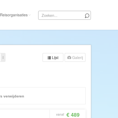
Reisorganisaties
Alle reisorganisaties
333travel
50 States Travel
Lijst
Galerij
ACSI Kampeerreizen
Activity International
Adam Voyages
Ado Travel
Aeroglobe International
ers verwijderen
ie
Africa Wildlife Safaris
African Travels
€ 489
vanaf