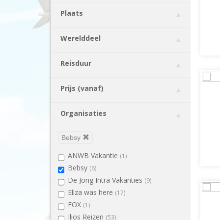
Italië
(238)
Plaats
Kaapverdië
(1)
Kroatië
(24)
Werelddeel
Letland
(15)
Litouwen
(7)
Reisduur
Macedonië
(43)
Malta
(12)
Prijs (vanaf)
Oostenrijk
(37)
Polen
(61)
Organisaties
Portugal
(97)
Slovenië
(10)
Bebsy
Spanje
(262)
ANWB Vakantie
(1)
Tsjechië
(38)
Bebsy
(6)
Turkije
(9)
De Jong Intra Vakanties
(9)
Verenigde Arabische Emiraten
(64)
Eliza was here
(17)
Zweden
(23)
FOX
(1)
Ilios Reizen
(53)