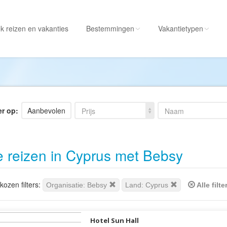
k reizen
en vakanties
Bestemmingen
Vakantietypen
Alle bestemmingen
Alle vakantietypen
Albanië
Actieve vakantie
Amerika
Autorondreis
er op:
Aanbevolen
Prijs
Naam
Amerikaanse
Autovakantie
Maagdeneilanden
Camperreis
e reizen in Cyprus met Bebsy
Andorra
Cruise
Angola
Culinaire vakantie
Antarctica
Culturele vakantie
ozen filters:
Organisatie: Bebsy
Land: Cyprus
Alle filt
Antigua en Barbuda
Duik/snorkelvakant
Argentinië
Excursiereis
Hotel Sun Hall