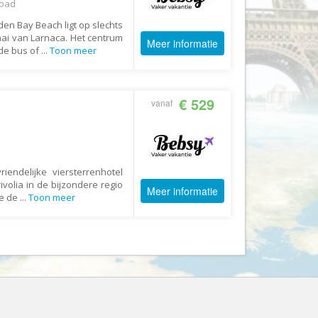
Road
Booking.com
en Bay Beach ligt op slechts
Budget Safari
baai van Larnaca. Het centrum
Meer informatie
Bungalows.nl
 de bus of
...
Toon meer
By June
Campings.com
€ 529
vanaf
Canvas Holidays
Captain Africa
Caribbean.nl
iendelijke viersterrenhotel
Center Parcs
rivolia in de bijzondere regio
Meer informatie
je de
...
Toon meer
Chalet.nl
Charlie's Travels
Cirkel
Club Med
Corendon
Cruise Travel