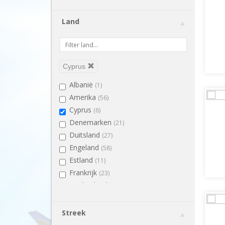
Land
Cyprus
Albanië
(1)
Amerika
(56)
Cyprus
(6)
Denemarken
(21)
Duitsland
(27)
Engeland
(58)
Estland
(11)
Frankrijk
(23)
Griekenland
(103)
Hongarije
(43)
Ierland
(30)
Streek
IJsland
(27)