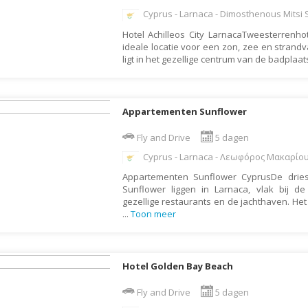
Botswana
Oud & Nieuw reis
Cyprus - Larnaca - Dimosthenous Mitsi 
Hotel Achilleos City LarnacaTweesterrenhote
Brazilië
Pretpark
ideale locatie voor een zon, zee en strandv
Britse Maagdeneilanden
Rondreis
ligt in het gezellige centrum van de badplaa
Bulgarije
Safari
Cambodja
Singlereis
Appartementen Sunflower
Canada
Sportreis
Fly and Drive
5 dagen
Canarische Eilanden
Stedentrip
Cyprus - Larnaca - Λεωφόρος Μακαρίου
Chili
Taalcursus
Appartementen Sunflower CyprusDe drie
China
Thema vakanties
Sunflower liggen in Larnaca, vlak bij 
gezellige restaurants en de jachthaven. He
Colombia
Vakantiehuis
...
Toon meer
Costa Rica
Vakantiepark
Cuba
Vogelreis
Hotel Golden Bay Beach
Curaçao
Vrijwilligerswerk
Cyprus
Wandelvakantie
Fly and Drive
5 dagen