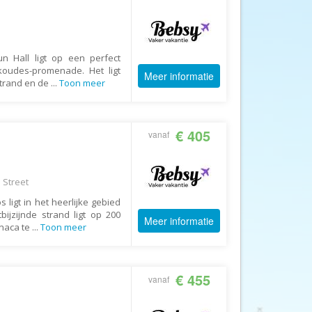
Afrika Reisopmaat
Airbnb
Aktiva Tours
un Hall ligt op een perfect
Allcamps
ikoudes-promenade. Het ligt
Meer informatie
strand en de
...
Toon meer
Alltours
Alpenreizen
€ 405
Ander Licht Reizen
vanaf
ANWB Camping
s
ANWB Vakantie
 Street
Arctic Adventure Expedities
 ligt in het heerlijke gebied
bijzijnde strand ligt op 200
AsiaDirect
Meer informatie
rnaca te
...
Toon meer
Askja Reizen
Atma Asia Travel
€ 455
vanaf
Atma Reizen
Autoreiswinkel.nl