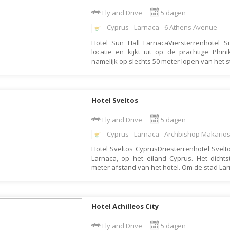
Armenië
Familiereis
Fly and Drive
5 dagen
Aruba
Fietsvakantie
Cyprus - Larnaca - 6 Athens Avenue
Australië
Fly and Drive
Hotel Sun Hall LarnacaViersterrenhotel S
Azerbeidzjan
Formule 1 reis
locatie en kijkt uit op de prachtige Phin
namelijk op slechts 50 meter lopen van het 
Bahama's
Fotoreis
Bahrein
Golfvakantie
Barbados
Groepsrondreis
Hotel Sveltos
België
Hotel
Fly and Drive
5 dagen
Belize
Individuele rondrei
Cyprus - Larnaca - Archbishop Makarios
Benin
Jongerenvakantie
Hotel Sveltos CyprusDriesterrenhotel Sveltos
Larnaca, op het eiland Cyprus. Het dichtst
Bermuda
Kampeervakantie
meter afstand van het hotel. Om de stad La
Bhutan
Kerstreis
Bolivia
Motorreis
Hotel Achilleos City
Bonaire
Muziekreis
Bosnië en Herzegovina
Natuurreis
Fly and Drive
5 dagen