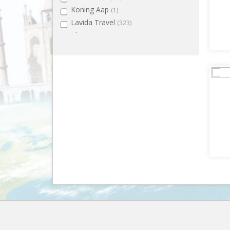
Koning Aap
(1)
Lavida Travel
(323)
Pharos Reizen
(1)
Pin High
(5)
Shoestring
(1)
Sunweb
(53)
TUI
(36)