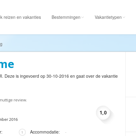
k reizen
en vakanties
Bestemmingen
Vakantietypen
Alle bestemmingen
Alle vakantietypen
ng
Albanië
Actieve vakantie
ame
Amerika
Autorondreis
Amerikaanse
Autovakantie
I
. Deze is ingevoerd op 30-10-2016 en gaat over de vakantie
Maagdeneilanden
Camperreis
Andorra
Cruise
Angola
Culinaire vakantie
nuttige review.
Antarctica
Culturele vakantie
1,0
Antigua en Barbuda
Duik/snorkelvakant
mber 2016
Argentinië
Excursiereis
r:
Accommodatie:
1
-