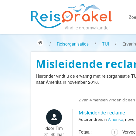
Zoe
/
Reisorganisaties
/
TUI
/
Ervari
Misleidende recl
Hieronder vindt u de ervaring met reisorganisatie
TU
naar Amerika in november 2016.
2
van
4
mensen vinden dit een 
Misleidende reclame
Autorondreis in
Amerika
, nove
door
Tim
Totaal:
Vervoe
1
31-40 jaar