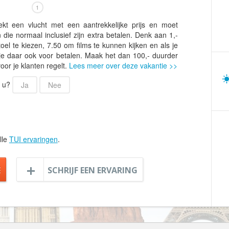
Armenië
Familiereis
1
Aruba
Fietsvakantie
kt een vlucht met een aantrekkelijke prijs en moet
Australië
Fly and Drive
n die normaal inclusief zijn extra betalen. Denk aan 1,-
toel te kiezen, 7.50 om films te kunnen kijken en als je
Azerbeidzjan
Formule 1 reis
t je daar ook voor betalen. Maak het dan 100,- duurder
Bahama's
oor je klanten regelt.
Lees meer over deze vakantie >>
Fotoreis
Bahrein
Golfvakantie
r u?
Ja
Nee
Barbados
Groepsrondreis
België
Hotel
Belize
Individuele rondrei
lle
TUI ervaringen
.
Benin
Jongerenvakantie
Bermuda
Kampeervakantie
E
SCHRIJF EEN ERVARING
Bhutan
Kerstreis
Bolivia
Motorreis
Bonaire
Muziekreis
Bosnië en Herzegovina
Natuurreis