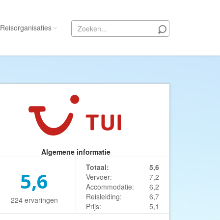
Reisorganisaties
Alle reisorganisaties
333travel
50 States Travel
ACSI Kampeerreizen
Activity International
Adam Voyages
Algemene informatie
Ado Travel
Totaal:
5,6
5,6
Aeroglobe International
Vervoer:
7,2
Accommodatie:
6,2
ie
Africa Wildlife Safaris
Reisleiding:
6,7
224 ervaringen
Prijs:
5,1
African Travels