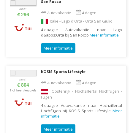
San Rocco
vanaf
Autovakantie
4 dagen
€ 296
Italië - Lago d'Orta - Orta San Giulio
4-daagse Autovakantie naar Lago
d&apos;Orta bij San Rocco
Meer informatie
Meer informatie
KOSIS Sports Lifestyle
vanaf
Autovakantie
4 dagen
€ 804
incl. heen/terugreis
Oostenrijk - Hochzillertal Hochfügen -
Fügen
4-daagse Autovakantie naar Hochzillertal
Hochfügen bij KOSIS Sports Lifestyle
Meer
informatie
Meer informatie