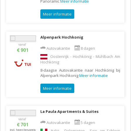
Panoramic
Meer informatie
Meer informatie
Alpenpark Hochkonig
vanaf
Autovakantie
8 dagen
€ 901
Oostenrijk - Hochkönig - Mühlbach Am
Hochkönig
8-daagse Autovakantie naar Hochkönig bij
Alpenpark Hochkonig
Meer informatie
Meer informatie
La Paula Apartments & Suites
vanaf
Autovakantie
5 dagen
€ 701
incl. heen/terugreis
Italië - Dolomieten - Seis am Schlern