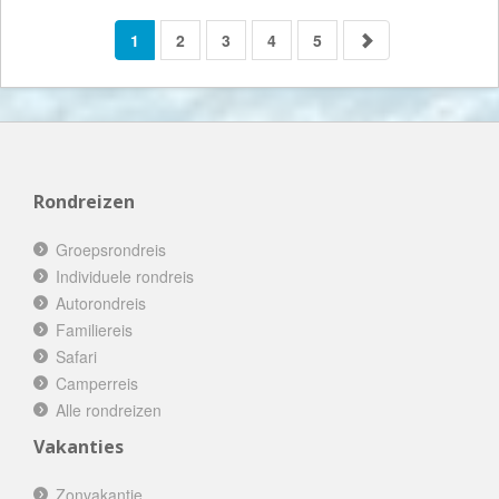
1
2
3
4
5
Rondreizen
Groepsrondreis
Individuele rondreis
Autorondreis
Familiereis
Safari
Camperreis
Alle rondreizen
Vakanties
Zonvakantie