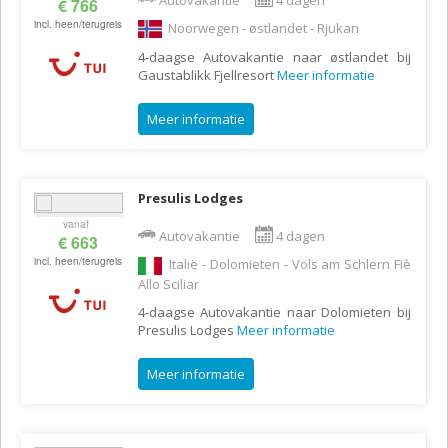
€ 766
incl. heen/terugreis
Noorwegen - østlandet - Rjukan
4-daagse Autovakantie naar østlandet bij
Gaustablikk Fjellresort
Meer informatie
Meer informatie
Presulis Lodges
vanaf
Autovakantie
4 dagen
€ 663
incl. heen/terugreis
Italië - Dolomieten - Völs am Schlern Fiè
Allo Sciliar
4-daagse Autovakantie naar Dolomieten bij
Presulis Lodges
Meer informatie
Meer informatie