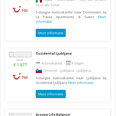
Siusi allo Sciliar
5-daagse Autovakantie naar Dolomieten bij
La Paula Apartments & Suites
Meer
informatie
Meer informatie
Occidental Ljubljana
vanaf
Autovakantie
4 dagen
€ 1.977
Slovenië - Ljubljana - Ljubljana
4-daagse Autovakantie naar Ljubljana bij
Occidental Ljubljana
Meer informatie
Meer informatie
Arosea Life Balance