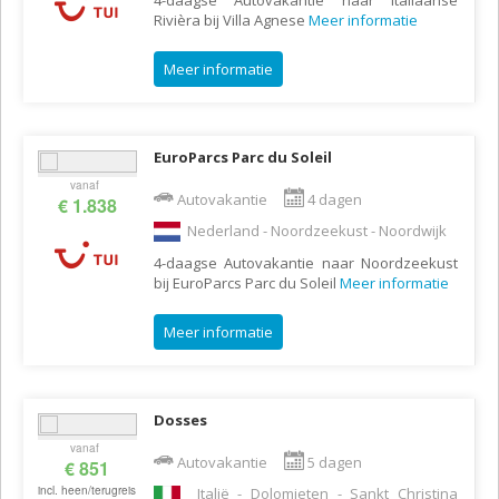
Rivièra bij Villa Agnese
Meer informatie
Meer informatie
EuroParcs Parc du Soleil
vanaf
Autovakantie
4 dagen
€ 1.838
Nederland - Noordzeekust - Noordwijk
4-daagse Autovakantie naar Noordzeekust
bij EuroParcs Parc du Soleil
Meer informatie
Meer informatie
Dosses
vanaf
Autovakantie
5 dagen
€ 851
incl. heen/terugreis
Italië - Dolomieten - Sankt Christina