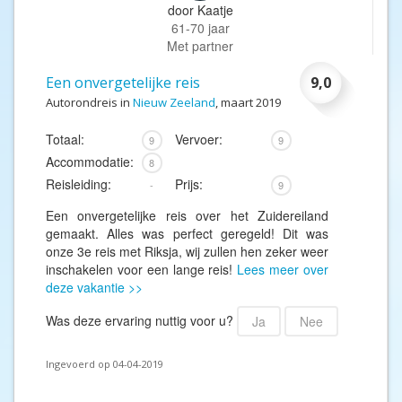
door
Kaatje
61-70 jaar
Met partner
Een onvergetelijke reis
9,0
Autorondreis in
Nieuw Zeeland
, maart 2019
Totaal:
Vervoer:
9
9
Accommodatie:
8
Reisleiding:
Prijs:
-
9
Een onvergetelijke reis over het Zuidereiland
gemaakt. Alles was perfect geregeld! Dit was
onze 3e reis met Riksja, wij zullen hen zeker weer
inschakelen voor een lange reis!
Lees meer over
deze vakantie >>
Was deze ervaring nuttig voor u?
Ja
Nee
Ingevoerd op 04-04-2019