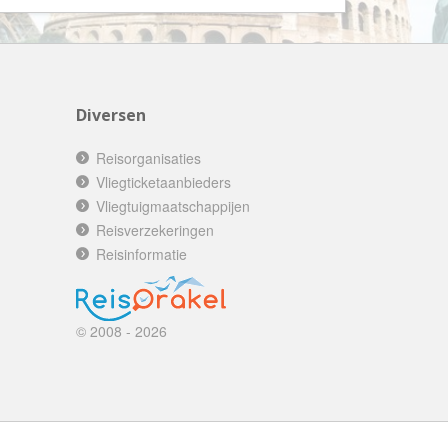
AV-Tours & Safaris
Aves Travels
Barrio Life
BBI Travel
Diversen
Beaches
Reisorganisaties
Bebsy
Vliegticketaanbieders
Vliegtuigmaatschappijen
BeenInAsia
Reisverzekeringen
Belvilla
Reisinformatie
Best of Travel
Beter-uit
Better Places
© 2008 - 2026
BoerenBed
Bolsjoj Reizen
BON travel