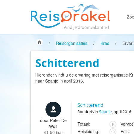
Zoe
/
Reisorganisaties
/
Kras
/
Ervar
Schitterend
Hieronder vindt u de ervaring met reisorganisatie
Kr
naar Spanje in april 2016.
Schitterend
Rondreis in
Spanje
, april 2016
door
Peter De
Totaal:
Vervoe
9
Wolf
Reisleiding:
Prijs:
41-50 jaar
10