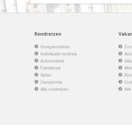
Rondreizen
Vakan
Groepsrondreis
Zon
Individuele rondreis
Aut
Autorondreis
Vak
Familiereis
Win
Safari
Ron
Camperreis
Cru
Alle rondreizen
Alle