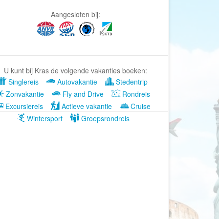
Afrika Reisopmaat
Aangesloten bij:
Airbnb
Aktiva Tours
Allcamps
Alltours
U kunt bij Kras de volgende vakanties boeken:
Alpenreizen
Singlereis
Autovakantie
Stedentrip
Ander Licht Reizen
Zonvakantie
Fly and Drive
Rondreis
Excursiereis
Actieve vakantie
Cruise
ANWB Camping
Wintersport
Groepsrondreis
s
ANWB Vakantie
Arctic Adventure Expedities
AsiaDirect
Askja Reizen
Atma Asia Travel
Atma Reizen
Autoreiswinkel.nl