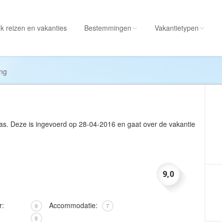
k reizen
en vakanties
Bestemmingen
Vakantietypen
Alle bestemmingen
Alle vakantietypen
ing
Albanië
Actieve vakantie
Amerika
Autorondreis
Amerikaanse
Autovakantie
as
. Deze is ingevoerd op 28-04-2016 en gaat over de vakantie
Maagdeneilanden
Camperreis
Andorra
Cruise
Angola
Culinaire vakantie
9,0
Antarctica
Culturele vakantie
Antigua en Barbuda
Duik/snorkelvakant
r:
Accommodatie:
9
7
Argentinië
Excursiereis
8