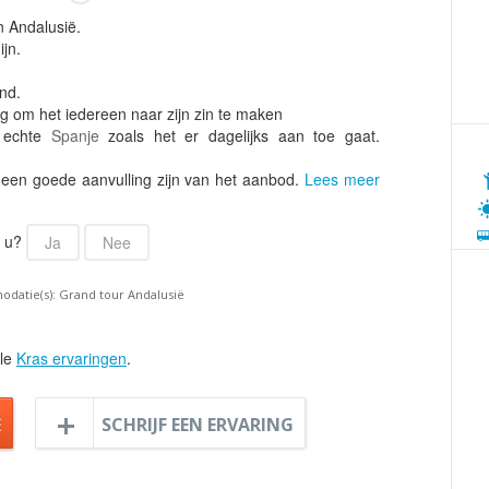
Armenië
Familiereis
n Andalusië.
Aruba
Fietsvakantie
ijn.
Australië
Fly and Drive
end.
Azerbeidzjan
Formule 1 reis
g om het iedereen naar zijn zin te maken
t echte
Spanje
zoals het er dagelijks aan toe gaat.
Bahama's
Fotoreis
Bahrein
Golfvakantie
een goede aanvulling zijn van het aanbod.
Lees meer
Barbados
Groepsrondreis
België
r u?
Hotel
Ja
Nee
Belize
Individuele rondrei
datie(s): Grand tour Andalusië
Benin
Jongerenvakantie
Bermuda
Kampeervakantie
lle
Kras ervaringen
.
Bhutan
Kerstreis
Bolivia
Motorreis
E
SCHRIJF EEN ERVARING
Bonaire
Muziekreis
Bosnië en Herzegovina
Natuurreis