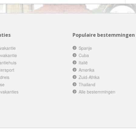
Botswana
Oud & Nieuw reis
Brazilië
Pretpark
Britse Maagdeneilanden
Rondreis
Bulgarije
ties
Populaire bestemmingen
Safari
Cambodja
Singlereis
vakantie
Spanje
Canada
Sportreis
ovakantie
Cuba
antiehuis
Canarische Eilanden
Italië
Stedentrip
tersport
Amerika
Chili
Taalcursus
dreis
Zuid-Afrika
China
Thema vakanties
ise
Thailand
Colombia
Vakantiehuis
 vakanties
Alle bestemmingen
Costa Rica
Vakantiepark
Cuba
Vogelreis
Curaçao
Vrijwilligerswerk
Cyprus
Wandelvakantie