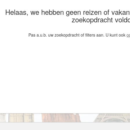
Armenië
Familiereis
Helaas, we hebben geen reizen of vakan
Aruba
Fietsvakantie
zoekopdracht vold
Australië
Fly and Drive
Azerbeidzjan
Formule 1 reis
Pas a.u.b. uw zoekopdracht of filters aan. U kunt ook
o
Bahama's
Fotoreis
Bahrein
Golfvakantie
Barbados
Groepsrondreis
België
Hotel
Belize
Individuele rondrei
Benin
Jongerenvakantie
Bermuda
Kampeervakantie
Bhutan
Kerstreis
Bolivia
Motorreis
Bonaire
Muziekreis
Bosnië en Herzegovina
Natuurreis