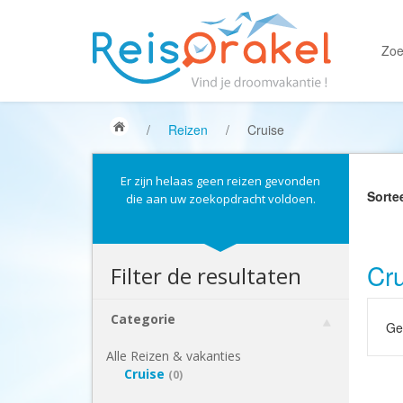
Zoe
/
Reizen
/
Cruise
Er zijn helaas geen reizen gevonden
Sorte
die aan uw zoekopdracht voldoen.
Cru
Filter de resultaten
Categorie
Gek
Alle Reizen & vakanties
Cruise
(0)