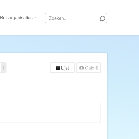
Reisorganisaties
Alle reisorganisaties
333travel
50 States Travel
Lijst
Galerij
ACSI Kampeerreizen
Activity International
Adam Voyages
Ado Travel
Aeroglobe International
ie
Africa Wildlife Safaris
African Travels