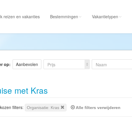
k reizen
en vakanties
Bestemmingen
Vakantietypen
Alle bestemmingen
Alle vakantietypen
Albanië
Actieve vakantie
Amerika
Autorondreis
er op:
Aanbevolen
Prijs
Naam
Amerikaanse
Autovakantie
Maagdeneilanden
Camperreis
ise met Kras
Andorra
Cruise
Angola
Culinaire vakantie
Antarctica
Culturele vakantie
ozen filters:
Organisatie: Kras
Alle filters verwijderen
Antigua en Barbuda
Duik/snorkelvakant
Argentinië
Excursiereis