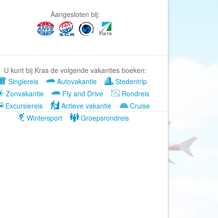
Afrika Reisopmaat
Aangesloten bij:
Airbnb
Aktiva Tours
Allcamps
Alltours
U kunt bij Kras de volgende vakanties boeken:
Alpenreizen
Singlereis
Autovakantie
Stedentrip
Ander Licht Reizen
Zonvakantie
Fly and Drive
Rondreis
Excursiereis
Actieve vakantie
Cruise
ANWB Camping
Wintersport
Groepsrondreis
s
ANWB Vakantie
Arctic Adventure Expedities
AsiaDirect
Askja Reizen
Atma Asia Travel
Atma Reizen
Autoreiswinkel.nl