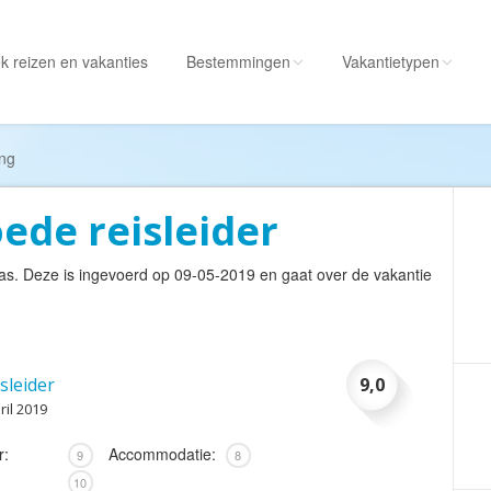
k reizen
en vakanties
Bestemmingen
Vakantietypen
Alle bestemmingen
Alle vakantietypen
ing
Albanië
Actieve vakantie
ede reisleider
Amerika
Autorondreis
Amerikaanse
Autovakantie
as
. Deze is ingevoerd op 09-05-2019 en gaat over de vakantie
Maagdeneilanden
Camperreis
Andorra
Cruise
Angola
Culinaire vakantie
sleider
9,0
Antarctica
Culturele vakantie
pril 2019
Antigua en Barbuda
Duik/snorkelvakant
r:
Accommodatie:
9
8
Argentinië
Excursiereis
10