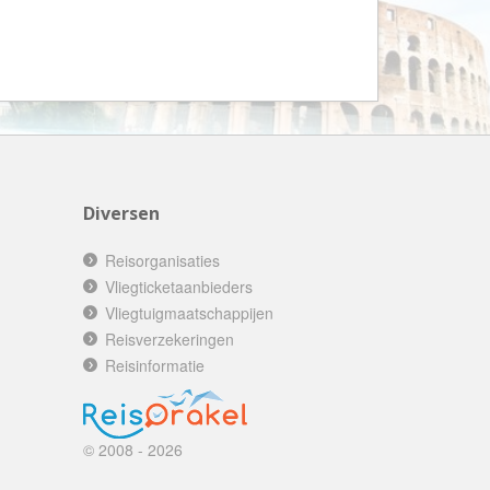
AV-Tours & Safaris
Aves Travels
Barrio Life
BBI Travel
Beaches
Bebsy
Diversen
BeenInAsia
Belvilla
Reisorganisaties
Vliegticketaanbieders
Best of Travel
Vliegtuigmaatschappijen
Beter-uit
Reisverzekeringen
Better Places
Reisinformatie
BoerenBed
Bolsjoj Reizen
© 2008 - 2026
BON travel