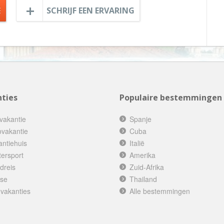
E
SCHRIJF EEN ERVARING
Botswana
Oud & Nieuw reis
Brazilië
Pretpark
Britse Maagdeneilanden
Rondreis
Bulgarije
Safari
Cambodja
Singlereis
Canada
Sportreis
ties
Populaire bestemmingen
Canarische Eilanden
Stedentrip
Chili
vakantie
Spanje
Taalcursus
ovakantie
Cuba
China
Thema vakanties
antiehuis
Italië
Colombia
Vakantiehuis
tersport
Amerika
Costa Rica
Vakantiepark
dreis
Zuid-Afrika
ise
Thailand
Cuba
Vogelreis
 vakanties
Alle bestemmingen
Curaçao
Vrijwilligerswerk
Cyprus
Wandelvakantie