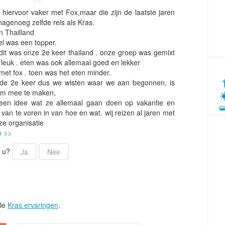
Armenië
Familiereis
, hiervoor vaker met Fox,maar die zijn de laatste jaren
Aruba
Fietsvakantie
agenoeg zelfde reis als Kras.
an Thailland
Australië
Fly and Drive
iel was een topper.
Azerbeidzjan
Formule 1 reis
dit was onze 2e keer thailand . onze groep was gemixt
leuk . eten was ook allemaal goed en lekker
Bahama's
Fotoreis
et fox . toen was het eten minder.
Bahrein
Golfvakantie
 de 2e keer dus we wisten waar we aan begonnen, is
 om mee te maken,
Barbados
Groepsrondreis
en idee wat ze allemaal gaan doen op vakantie en
België
Hotel
 van te voren in van hoe en wat. wij reizen al jaren met
ze organisatie
Belize
Individuele rondrei
e >>
Benin
Jongerenvakantie
r u?
Ja
Nee
Bermuda
Kampeervakantie
Bhutan
Kerstreis
Bolivia
Motorreis
Bonaire
Muziekreis
lle
Kras ervaringen
.
Bosnië en Herzegovina
Natuurreis