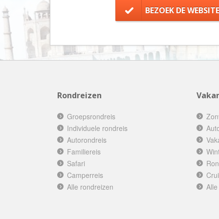
BEZOEK DE WEBSIT
Rondreizen
Vakan
Groepsrondreis
Zon
Individuele rondreis
Aut
Autorondreis
Vak
Familiereis
Win
Safari
Ron
Camperreis
Cru
Alle rondreizen
Alle