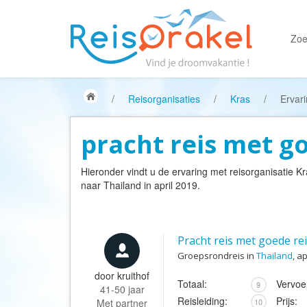
Zoe
/
Reisorganisaties
/
Kras
/
Ervar
pracht reis met go
Hieronder vindt u de ervaring met reisorganisatie
Kr
naar Thailand in april 2019.
Pracht reis met goede rei
Groepsrondreis in
Thailand
, a
door
kruithof
Totaal:
Vervoe
9
41-50 jaar
Reisleiding:
Prijs:
Met partner
10