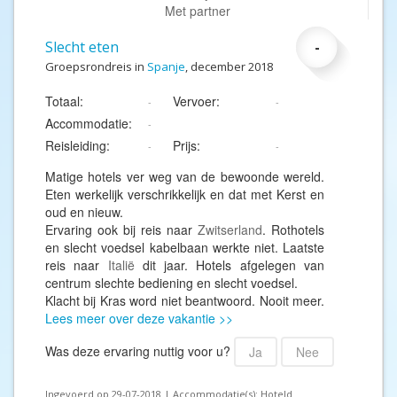
Met partner
Slecht eten
-
Groepsrondreis in
Spanje
, december 2018
Totaal:
Vervoer:
-
-
Accommodatie:
-
Reisleiding:
Prijs:
-
-
Matige hotels ver weg van de bewoonde wereld.
Eten werkelijk verschrikkelijk en dat met Kerst en
oud en nieuw.
Ervaring ook bij reis naar
Zwitserland
. Rothotels
en slecht voedsel kabelbaan werkte niet. Laatste
reis naar
Italië
dit jaar. Hotels afgelegen van
centrum slechte bediening en slecht voedsel.
Klacht bij Kras word niet beantwoord. Nooit meer.
Lees meer over deze vakantie >>
Was deze ervaring nuttig voor u?
Ja
Nee
Ingevoerd op 29-07-2018 | Accommodatie(s): Hoteld