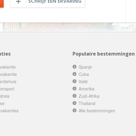
E
SCHRIJF EEN ERVARING
Botswana
Oud & Nieuw reis
Brazilië
Pretpark
Britse Maagdeneilanden
Rondreis
Bulgarije
Safari
Cambodja
Singlereis
Canada
ties
Populaire bestemmingen
Sportreis
Canarische Eilanden
Stedentrip
vakantie
Spanje
Chili
Taalcursus
ovakantie
Cuba
antiehuis
China
Italië
Thema vakanties
tersport
Amerika
Colombia
Vakantiehuis
dreis
Zuid-Afrika
Costa Rica
Vakantiepark
ise
Thailand
Cuba
Vogelreis
 vakanties
Alle bestemmingen
Curaçao
Vrijwilligerswerk
Cyprus
Wandelvakantie