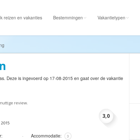
k reizen
en vakanties
Bestemmingen
Vakantietypen
Alle bestemmingen
Alle vakantietypen
ing
Albanië
Actieve vakantie
en
Amerika
Autorondreis
Amerikaanse
Autovakantie
as
. Deze is ingevoerd op 17-08-2015 en gaat over de vakantie
Maagdeneilanden
Camperreis
Andorra
Cruise
Angola
Culinaire vakantie
nuttige review.
Antarctica
Culturele vakantie
3,0
Antigua en Barbuda
Duik/snorkelvakant
 2015
Argentinië
Excursiereis
r:
Accommodatie:
-
3