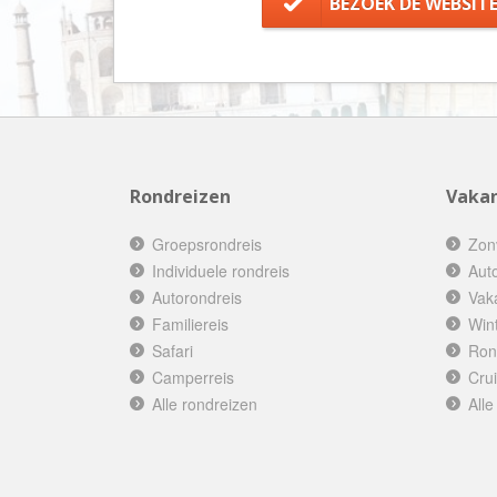
BEZOEK DE WEBSIT
Rondreizen
Vakan
Groepsrondreis
Zon
Individuele rondreis
Aut
Autorondreis
Vak
Familiereis
Win
Safari
Ron
Camperreis
Cru
Alle rondreizen
Alle