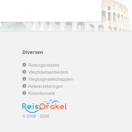
AV-Tours & Safaris
Aves Travels
Barrio Life
BBI Travel
Beaches
Bebsy
Diversen
BeenInAsia
Reisorganisaties
Belvilla
Vliegticketaanbieders
Vliegtuigmaatschappijen
Best of Travel
Reisverzekeringen
Beter-uit
Reisinformatie
Better Places
BoerenBed
Bolsjoj Reizen
© 2008 - 2026
BON travel