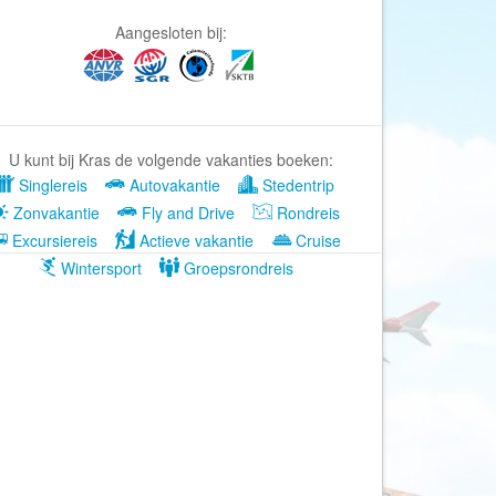
Afrika Reisopmaat
Aangesloten bij:
Airbnb
Aktiva Tours
Allcamps
Alltours
U kunt bij Kras de volgende vakanties boeken:
Alpenreizen
Singlereis
Autovakantie
Stedentrip
Ander Licht Reizen
Zonvakantie
Fly and Drive
Rondreis
Excursiereis
Actieve vakantie
Cruise
ANWB Camping
Wintersport
Groepsrondreis
s
ANWB Vakantie
Arctic Adventure Expedities
AsiaDirect
Askja Reizen
Atma Asia Travel
Atma Reizen
Autoreiswinkel.nl