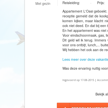
Reisleiding:
Prijs:
Met gezin
-
Appartement L'Oasi geboekt. 
receptie gemeld dat de kookp
komen kijken, maar klacht ni
ook niet deed. En dat bij een
En het appartement was niet
Voor eindschoonmaak, gas, lic
Dit geld wil ik terug. Immer
voor ons ontbijt, lunch,... bui
Wij hebben het ook aan de re
Lees meer over deze vakanti
Was deze ervaring nuttig voo
Ingevoerd op 17-08-2015 | Accommod
Bekijk a