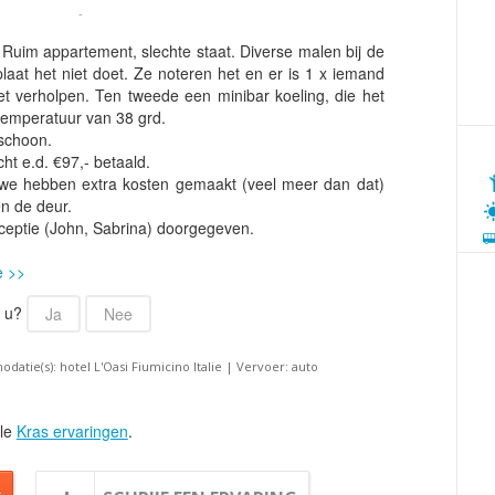
Armenië
Familiereis
-
Aruba
Fietsvakantie
Ruim appartement, slechte staat. Diverse malen bij de
Australië
laat het niet doet. Ze noteren het en er is 1 x iemand
Fly and Drive
et verholpen. Ten tweede een minibar koeling, die het
Azerbeidzjan
Formule 1 reis
 temperatuur van 38 grd.
 schoon.
Bahama's
Fotoreis
ht e.d. €97,- betaald.
Bahrein
Golfvakantie
s we hebben extra kosten gemaakt (veel meer dan dat)
ten de deur.
Barbados
Groepsrondreis
ceptie (John, Sabrina) doorgegeven.
België
Hotel
e >>
Belize
Individuele rondrei
Benin
r u?
Jongerenvakantie
Ja
Nee
Bermuda
Kampeervakantie
atie(s): hotel L'Oasi Fiumicino Italie | Vervoer: auto
Bhutan
Kerstreis
Bolivia
Motorreis
lle
Kras ervaringen
.
Bonaire
Muziekreis
Bosnië en Herzegovina
Natuurreis