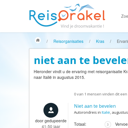
Zoe
/
Reisorganisaties
/
Kras
/
Ervar
niet aan te bevel
Hieronder vindt u de ervaring met reisorganisatie
Kr
naar Italië in augustus 2015.
0
van
1
mensen vinden dit een 
Niet aan te bevelen
Autorondreis in
Italië
, augustus
door
gedupeerde
Totaal:
Vervoe
3
41-50 jaar