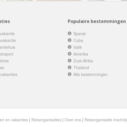
Botswana
Oud & Nieuw reis
Brazilië
Pretpark
ties
Populaire bestemmingen
Britse Maagdeneilanden
Rondreis
Bulgarije
Safari
vakantie
Spanje
ovakantie
Cuba
Cambodja
Singlereis
antiehuis
Italië
Canada
Sportreis
tersport
Amerika
Canarische Eilanden
Stedentrip
dreis
Zuid-Afrika
Chili
ise
Thailand
Taalcursus
 vakanties
Alle bestemmingen
China
Thema vakanties
Colombia
Vakantiehuis
Costa Rica
Vakantiepark
Cuba
Vogelreis
Curaçao
Vrijwilligerswerk
en en vakanties
|
Reisorganisaties
|
Over ons
|
Reisorganisatie inschrij
Cyprus
Wandelvakantie