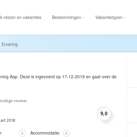
k reizen
en vakanties
Bestemmingen
Vakantietypen
Alle bestemmingen
Alle vakantietypen
Ervaring
Albanië
Actieve vakantie
Amerika
Autorondreis
Amerikaanse
Autovakantie
ning Aap
. Deze is ingevoerd op 17-12-2019 en gaat over de
Maagdeneilanden
Camperreis
Andorra
Cruise
Angola
Culinaire vakantie
nuttige review.
Antarctica
Culturele vakantie
9,0
Antigua en Barbuda
Duik/snorkelvakant
aart 2018
Argentinië
Excursiereis
r:
Accommodatie:
8
8