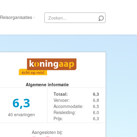
Reisorganisaties
Alle reisorganisaties
333travel
50 States Travel
ACSI Kampeerreizen
Activity International
Algemene informatie
Adam Voyages
Totaal:
6,3
6,3
Vervoer:
6,8
Ado Travel
Accommodatie:
6,5
Aeroglobe International
Reisleiding:
6,0
40 ervaringen
Prijs:
6,3
ie
Africa Wildlife Safaris
African Travels
Aangesloten bij: