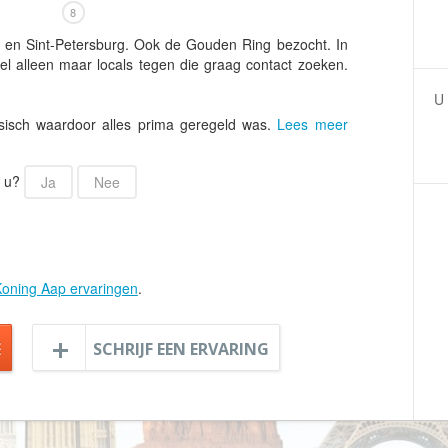
Armenië
Familiereis
8
Aruba
Fietsvakantie
 en Sint-Petersburg. Ook de Gouden Ring bezocht. In
l alleen maar locals tegen die graag contact zoeken.
Australië
Fly and Drive
Azerbeidzjan
Formule 1 reis
U 
sisch waardoor alles prima geregeld was.
Lees meer
Bahama's
Fotoreis
Bahrein
Golfvakantie
r u?
Ja
Nee
Barbados
Groepsrondreis
België
Hotel
Belize
Individuele rondrei
Benin
Jongerenvakantie
oning Aap ervaringen
.
Bermuda
Kampeervakantie
Bhutan
Kerstreis
E
SCHRIJF EEN ERVARING
Bolivia
Motorreis
Bonaire
Muziekreis
Bosnië en Herzegovina
Natuurreis