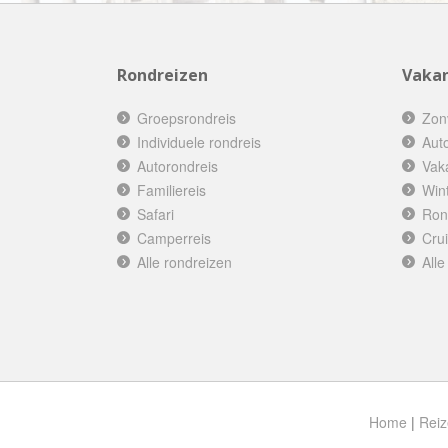
Rondreizen
Vakan
Groepsrondreis
Zon
Individuele rondreis
Aut
Autorondreis
Vak
Familiereis
Win
Safari
Ron
Camperreis
Cru
Alle rondreizen
Alle
Home
|
Reiz