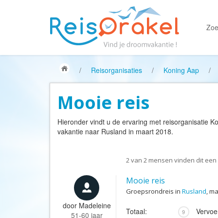
Zoe
/
Reisorganisaties
/
Koning Aap
/
Mooie reis
Hieronder vindt u de ervaring met reisorganisatie
Ko
vakantie naar Rusland in maart 2018.
2
van
2
mensen vinden dit een 
Mooie reis
Groepsrondreis in
Rusland
, m
door
Madeleine
Totaal:
Vervoe
9
51-60 jaar