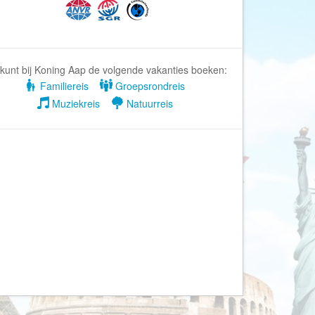
Afrika Reisopmaat
Airbnb
Aktiva Tours
Allcamps
kunt bij Koning Aap de volgende vakanties boeken:
Familiereis
Groepsrondreis
Alltours
Muziekreis
Natuurreis
Alpenreizen
Ander Licht Reizen
ANWB Camping
s
ANWB Vakantie
Arctic Adventure Expedities
AsiaDirect
Askja Reizen
Atma Asia Travel
Atma Reizen
Autoreiswinkel.nl