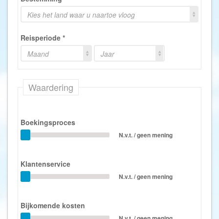
Kies het land waar u naartoe vloog
Reisperiode
*
Maand
Jaar
Waardering
Boekingsproces
N.v.t. / geen mening
Klantenservice
N.v.t. / geen mening
Bijkomende kosten
N.v.t. / geen mening