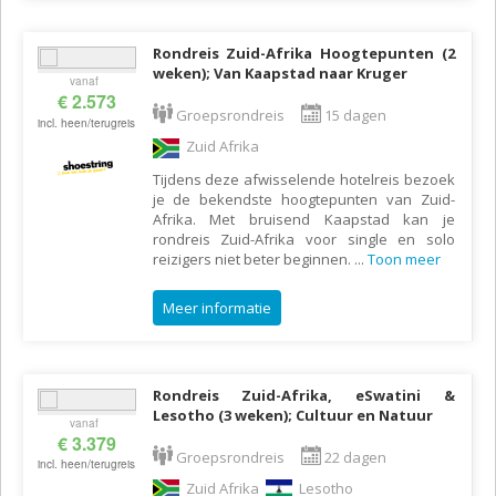
Rondreis Zuid-Afrika Hoogtepunten (2
weken); Van Kaapstad naar Kruger
vanaf
€ 2.573
Groepsrondreis
15 dagen
incl. heen/terugreis
Zuid Afrika
Tijdens deze afwisselende hotelreis bezoek
je de bekendste hoogtepunten van Zuid-
Afrika. Met bruisend Kaapstad kan je
rondreis Zuid-Afrika voor single en solo
reizigers niet beter beginnen.
...
Toon meer
Meer informatie
Rondreis Zuid-Afrika, eSwatini &
Lesotho (3 weken); Cultuur en Natuur
vanaf
€ 3.379
Groepsrondreis
22 dagen
incl. heen/terugreis
Zuid Afrika
Lesotho