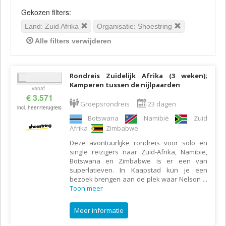
Gekozen filters:
Land: Zuid Afrika
Organisatie: Shoestring
Alle filters verwijderen
Rondreis Zuidelijk Afrika (3 weken);
Kamperen tussen de nijlpaarden
vanaf
€ 3.571
Groepsrondreis
23 dagen
incl. heen/terugreis
Botswana
Namibië
Zuid
Afrika
Zimbabwe
Deze avontuurlijke rondreis voor solo en
single reizigers naar Zuid-Afrika, Namibië,
Botswana en Zimbabwe is er een van
superlatieven. In Kaapstad kun je een
bezoek brengen aan de plek waar Nelson
...
Toon meer
Meer informatie