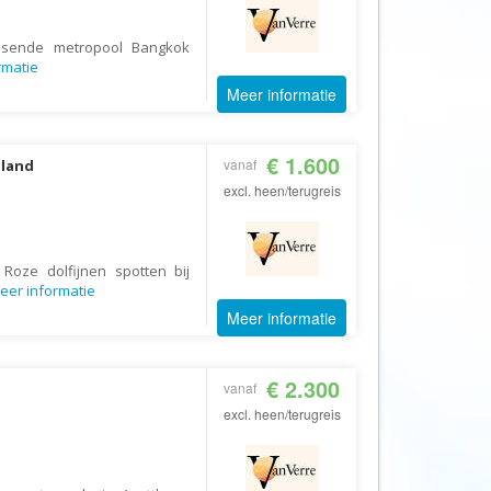
AV-Tours & Safaris
ruisende metropool Bangkok
Aves Travels
rmatie
Barrio Life
Meer informatie
BBI Travel
Beaches
€ 1.600
vanaf
iland
excl. heen/terugreis
Bebsy
BeenInAsia
Belvilla
 Roze dolfijnen spotten bij
eer informatie
Best of Travel
Meer informatie
Beter-uit
Better Places
€ 2.300
vanaf
BoerenBed
excl. heen/terugreis
Bolsjoj Reizen
BON travel