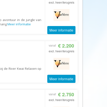
Afrika Reisopmaat
excl. heen/terugreis
Airbnb
Aktiva Tours
p avontuur in de jungle van
Allcamps
Chang
Meer informatie
Meer informatie
Alltours
Alpenreizen
€ 2.200
Ander Licht Reizen
vanaf
excl. heen/terugreis
ANWB Camping
s
ANWB Vakantie
Arctic Adventure Expedities
bij de River Kwai Relaxen op
AsiaDirect
Meer informatie
Askja Reizen
Atma Asia Travel
€ 2.750
vanaf
Atma Reizen
excl. heen/terugreis
Autoreiswinkel.nl