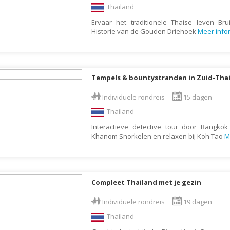
Thailand
Botswana
Oud & Nieuw reis
Ervaar het traditionele Thaise leven B
Brazilië
Pretpark
Historie van de Gouden Driehoek
Meer info
Britse Maagdeneilanden
Rondreis
Bulgarije
Safari
Cambodja
Singlereis
Tempels & bountystranden in Zuid-Tha
Canada
Sportreis
Individuele rondreis
15 dagen
Canarische Eilanden
Stedentrip
Thailand
Chili
Taalcursus
Interactieve detective tour door Bangkok
Khanom Snorkelen en relaxen bij Koh Tao
M
China
Thema vakanties
Colombia
Vakantiehuis
Costa Rica
Vakantiepark
Compleet Thailand met je gezin
Cuba
Vogelreis
Curaçao
Vrijwilligerswerk
Individuele rondreis
19 dagen
Thailand
Cyprus
Wandelvakantie