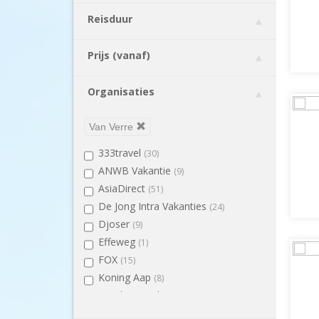
Indonesië
(67)
Reisduur
Japan
(9)
Kenia
(8)
Prijs (vanaf)
Laos
(8)
Malediven
(12)
Organisaties
Maleisië
(28)
Marokko
(4)
Van Verre
Mauritius
(1)
333travel
(30)
Myanmar
(6)
ANWB Vakantie
(9)
Namibië
(5)
AsiaDirect
(51)
Nicaragua
(3)
De Jong Intra Vakanties
(24)
Nieuw Zeeland
(8)
Djoser
(9)
Panama
(5)
Effeweg
(1)
Peru
(9)
FOX
(15)
Singapore
(1)
Koning Aap
(8)
Sri Lanka
(12)
Lavida Travel
(518)
Tanzania
(8)
Pin High
(2)
Thailand
(16)