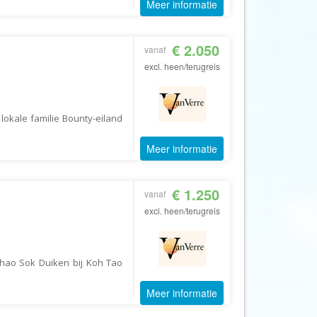
Meer informatie
CruiseReizen.nl
Crystal Wings Holidays
€ 2.050
vanaf
Cuba4all Reizen
excl. heen/terugreis
Dades Reizen
Dagboek Reizen
lokale familie Bounty-eiland
De Jong Intra Vakanties
Djoser
Meer informatie
DLX Travel
€ 1.250
DOE reizen
vanaf
excl. heen/terugreis
DP Reizen
Dreamlines
DrieTour
hao Sok Duiken bij Koh Tao
Eastpackers
Meer informatie
Easy Israel Reizen