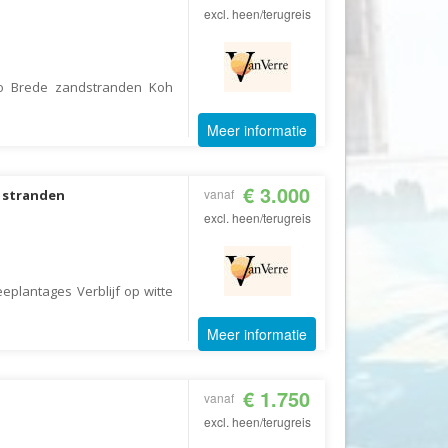
excl. heen/terugreis
Fair2.travel
Familieavontuur
ao Brede zandstranden Koh
Family Tours
FD Travel Group
Meer informatie
Fiets-Fun
Fietsrelax
€ 3.000
vanaf
 stranden
Five Star Verrassingsreizen
excl. heen/terugreis
Fletcher
FlexToursKreta
eeplantages Verblijf op witte
Forza Voetbalreizen
Meer informatie
FOX
FreeSun
€ 1.750
vanaf
Fru Amundsen
excl. heen/terugreis
Go4Camp