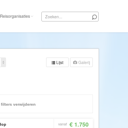
Reisorganisaties
Alle reisorganisaties
333travel
50 States Travel
Lijst
Galerij
ACSI Kampeerreizen
Activity International
Adam Voyages
Ado Travel
Aeroglobe International
 filters verwijderen
ie
Africa Wildlife Safaris
African Travels
€ 1.750
vanaf
dop