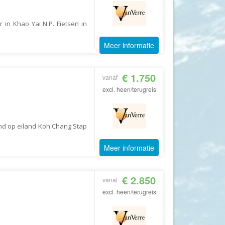
GoFun
GoGo
 in Khao Yai N.P. Fietsen in
Golfreizen.nu
Meer informatie
Golftime
GoMundo
€ 1.750
vanaf
Groove-X
excl. heen/terugreis
Happyhome
Headliner Travel
nd op eiland Koh Chang Stap
Heart of Argentina Travel
Hillwalk Tours
Meer informatie
Hogenboom Vakantieparken
Hotelspecials
€ 2.850
vanaf
excl. heen/terugreis
House of Britain
HT Wandelreizen
Ihlosi Travel