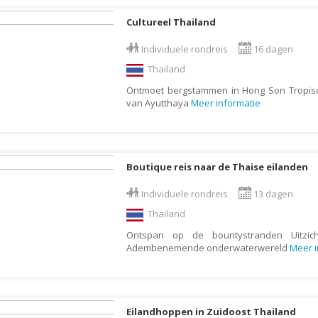
Indonesië
Cultureel Thailand
Israël
Individuele rondreis
16 dagen
Italië
Thailand
Jamaica
Ontmoet bergstammen in Hong Son Tropis
Japan
van Ayutthaya
Meer informatie
Jordanië
Kaaimaneilanden
Kaapverdië
Boutique reis naar de Thaise eilanden
Kazachstan
Individuele rondreis
13 dagen
Kenia
Thailand
Kirgizië (Kirgizstan)
Ontspan op de bountystranden Uitzic
Adembenemende onderwaterwereld
Meer i
Koeweit
Kroatië
Laos
Eilandhoppen in Zuidoost Thailand
Lesotho