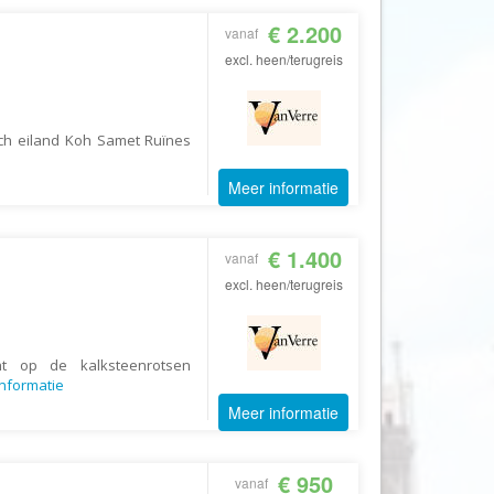
Echt Ierland
€ 2.200
vanaf
Effeweg
excl. heen/terugreis
Egypt Unexpected Reizen
Eigen-Wijze Reizen
ch eiland Koh Samet Ruïnes
Eilandhoppen op Maat
Eliza was here
Meer informatie
Equipovoetbalreizen
Ervaar Reizen
€ 1.400
vanaf
Eshi Eco Travel
excl. heen/terugreis
Expedia
Experience Nubia
ht op de kalksteenrotsen
nformatie
ExperienceTravel
Meer informatie
Exploring Colombia
Extracamp holidays
€ 950
vanaf
Eye4cycling