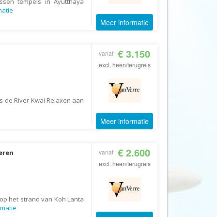
ussen tempels in Ayutthaya
Booking.com
matie
Budget Safari
Meer informatie
Bungalows.nl
By June
€ 3.150
vanaf
Campings.com
excl. heen/terugreis
Canvas Holidays
Captain Africa
s de River Kwai Relaxen aan
Caribbean.nl
Meer informatie
Center Parcs
Chalet.nl
€ 2.600
vanaf
eren
Charlie's Travels
excl. heen/terugreis
Cirkel
Club Med
Corendon
op het strand van Koh Lanta
rmatie
Cruise Travel