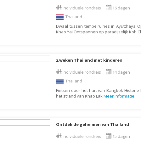
Armenië
Familiereis
Individuele rondreis
16 dagen
Aruba
Fietsvakantie
Thailand
Australië
Fly and Drive
Dwaal tussen tempelruïnes in Ayutthaya O
Azerbeidzjan
Formule 1 reis
Khao Yai Ontspannen op paradijselijk Koh 
Bahama's
Fotoreis
Bahrein
Golfvakantie
Barbados
Groepsrondreis
2 weken Thailand met kinderen
België
Hotel
Individuele rondreis
14 dagen
Belize
Individuele rondrei
Thailand
Benin
Jongerenvakantie
Fietsen door het hart van Bangkok Historie 
het strand van Khao Lak
Meer informatie
Bermuda
Kampeervakantie
Bhutan
Kerstreis
Bolivia
Motorreis
Ontdek de geheimen van Thailand
Bonaire
Muziekreis
Individuele rondreis
15 dagen
Bosnië en Herzegovina
Natuurreis