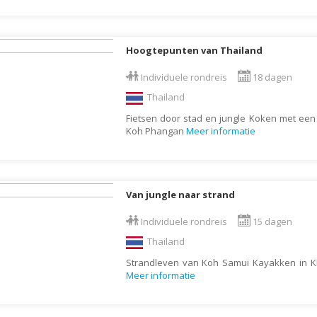
Galapagos Eilanden
Gambia
Hoogtepunten van Thailand
Georgië
Individuele rondreis
18 dagen
Ghana
Thailand
Granada
Fietsen door stad en jungle Koken met een 
Griekenland
Koh Phangan
Meer informatie
Groenland
Guadeloupe
Guatemala
Van jungle naar strand
Honduras
Individuele rondreis
15 dagen
Hongarije
Thailand
Ierland
Strandleven van Koh Samui Kayakken in K
Meer informatie
IJsland
India