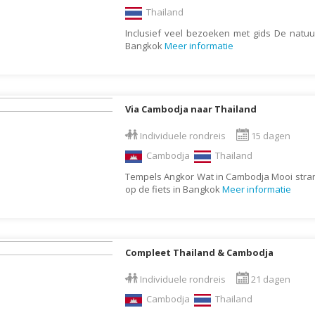
Moldavië
Thailand
Monaco
Inclusief veel bezoeken met gids De natuur
Bangkok
Meer informatie
Mongolië
Montenegro
Mozambique
Via Cambodja naar Thailand
Myanmar
Individuele rondreis
15 dagen
Namibië
Cambodja
Thailand
Nederland
Tempels Angkor Wat in Cambodja Mooi stra
Nepal
op de fiets in Bangkok
Meer informatie
Nicaragua
Nieuw Zeeland
Noorwegen
Compleet Thailand & Cambodja
Oeganda
Individuele rondreis
21 dagen
Oezbekistan
Cambodja
Thailand
Oman