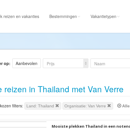
k reizen
en vakanties
Bestemmingen
Vakantietypen
Alle bestemmingen
Alle vakantietypen
Albanië
Actieve vakantie
Amerika
Autorondreis
er op:
Aanbevolen
Prijs
Naam
Amerikaanse
Autovakantie
Maagdeneilanden
Camperreis
e reizen in Thailand met Van Verre
Andorra
Cruise
Angola
Culinaire vakantie
Antarctica
Culturele vakantie
ozen filters:
Land: Thailand
Organisatie: Van Verre
Alle
Antigua en Barbuda
Duik/snorkelvakant
Argentinië
Excursiereis
Mooiste plekken Thailand in een noten