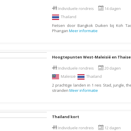
Letland
Individuele rondreis
14 dagen
Liechtenstein
Thailand
Fietsen door Bangkok Duiken bij Koh T
Litouwen
Phangan
Meer informatie
Luxemburg
Macedonië
Madagaskar
Hoogtepunten West-Maleisië en Thaise
Malawi
Individuele rondreis
20 dagen
Malediven
Maleisië
Thailand
Maleisië
2 prachtige landen in 1 reis Stad, jungle, th
Malta
stranden
Meer informatie
Marokko
Martinique
Mauritius
Thailand kort
Mexico
Individuele rondreis
12 dagen