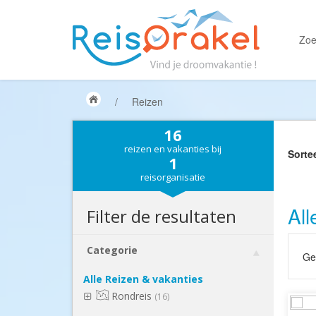
Zoe
/
Reizen
16
reizen en vakanties bij
Sorte
1
reisorganisatie
All
Filter de resultaten
Categorie
Gek
Alle Reizen & vakanties
Rondreis
(16)