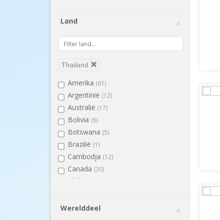
Land
Thailand
Amerika
(61)
Argentinië
(12)
Australië
(17)
Bolivia
(6)
Botswana
(5)
Brazilië
(1)
Cambodja
(12)
Canada
(30)
Chili
(13)
Colombia
(9)
Costa Rica
(13)
Werelddeel
Ecuador
(6)