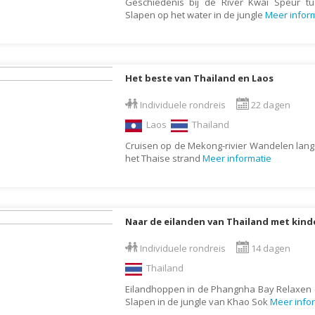
Geschiedenis bij de River Kwai Speur t
Denemarken
Wellness vakantie
Slapen op het water in de jungle
Meer infor
Dominica
Winterreis
Dominicaanse Republiek
Wintersport
Duitsland
Zonvakantie
Het beste van Thailand en Laos
Ecuador
Individuele rondreis
22 dagen
Egypte
Laos
Thailand
El Salvador
Cruisen op de Mekong-rivier Wandelen lang
Engeland
het Thaise strand
Meer informatie
Estland
Faeröer
Naar de eilanden van Thailand met kind
Fiji
Filipijnen
Individuele rondreis
14 dagen
Finland
Thailand
Frankrijk
Eilandhoppen in de Phangnha Bay Relaxen 
Slapen in de jungle van Khao Sok
Meer info
Frans-Guyana