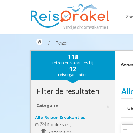
Zoe
/
Reizen
118
reizen en vakanties bij
Sorte
12
reisorganisaties
All
Filter de resultaten
Categorie
Gek
Alle Reizen & vakanties
Rondreis
(81)
Singlereis
(1)