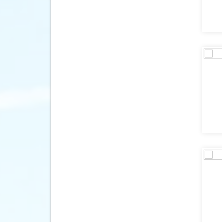
(37)
Faeröer
(2)
Fiji
(1)
Filipijnen
(23)
Finland
(190)
Frankrijk
(3622)
Frans-Guyana
(1)
Galapagos Eilanden
(6)
Gambia
(43)
Georgië
(11)
Ghana
(3)
Granada
(2)
Griekenland
(5111)
Groenland
(2)
Guadeloupe
(3)
Guatemala
(16)
Honduras
(14)
Hongarije
(169)