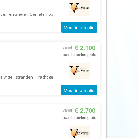
Booking.com
Budget Safari
den en steden Genieten op
Bungalows.nl
Meer informatie
By June
Campings.com
€ 2.100
vanaf
Canvas Holidays
excl. heen/terugreis
Captain Africa
Caribbean.nl
lwitte stranden Prachtige
Center Parcs
Chalet.nl
Meer informatie
Charlie's Travels
Cirkel
€ 2.700
vanaf
Club Med
excl. heen/terugreis
Corendon
Cruise Travel