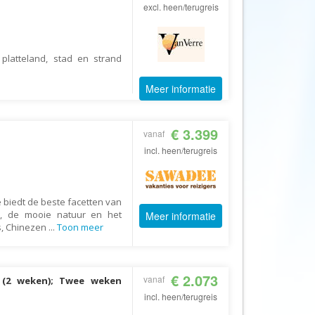
Afrika Reisopmaat
excl. heen/terugreis
Airbnb
Aktiva Tours
platteland, stad en strand
Allcamps
Meer informatie
Alltours
Alpenreizen
€ 3.399
Ander Licht Reizen
vanaf
incl. heen/terugreis
ANWB Camping
s
ANWB Vakantie
Arctic Adventure Expedities
 biedt de beste facetten van
en, de mooie natuur en het
Meer informatie
AsiaDirect
s, Chinezen
...
Toon meer
Askja Reizen
Atma Asia Travel
€ 2.073
vanaf
d (2 weken); Twee weken
Atma Reizen
incl. heen/terugreis
Autoreiswinkel.nl