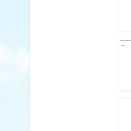
Canada
(311)
Canarische Eilanden
(258)
Chili
(31)
China
(77)
Colombia
(35)
Costa Rica
(101)
Cuba
(21)
Curaçao
(104)
Cyprus
(509)
Denemarken
(172)
Dominica
(1)
Dominicaanse Republiek
(190)
Duitsland
(984)
Ecuador
(26)
Egypte
(665)
El Salvador
(3)
Engeland
(556)
Estland