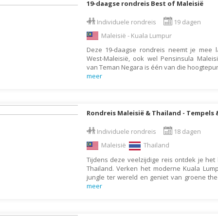
19-daagse rondreis Best of Maleisië
Moldavië
Monaco
Individuele rondreis
19 dagen
Maleisië - Kuala Lumpur
Mongolië
Deze 19-daagse rondreis neemt je mee 
Montenegro
West-Maleisië, ook wel Pensinsula Maleis
Mozambique
van Teman Negara is één van die hoogtepun
meer
Myanmar
Namibië
Nederland
Rondreis Maleisië & Thailand - Tempels
Nepal
Individuele rondreis
18 dagen
Nicaragua
Maleisië
Thailand
Nieuw Zeeland
Tijdens deze veelzijdige reis ontdek je het
Thailand. Verken het moderne Kuala Lum
Noorwegen
jungle ter wereld en geniet van groene th
meer
Oeganda
Oezbekistan
Oman