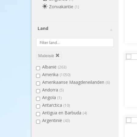
Zonvakantie
(1)
Land
Maleisië
Albanië
(263)
Amerika
(1050)
Amerikaanse Maagdeneilanden
(6)
Andorra
(5)
Angola
(1)
Antarctica
(10)
Antigua en Barbuda
(4)
Argentinië
(43)
Armenië
(3)
Aruba
(72)