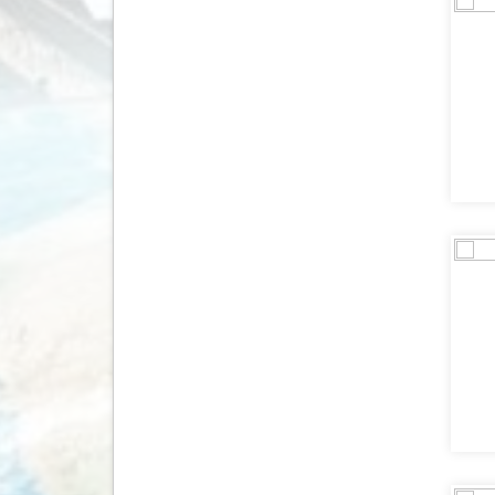
Mozambique
(2)
Myanmar
(16)
Namibië
(80)
Nederland
(1077)
Nepal
(39)
Nicaragua
(9)
Nieuw Zeeland
(46)
Noorwegen
(380)
Oeganda
(10)
Oezbekistan
(9)
Oman
(58)
Oostenrijk
(2601)
Pakistan
(1)
Panama
(21)
Paraguay
(2)
Peru
(51)
Polen
(169)
Portugal
(2546)