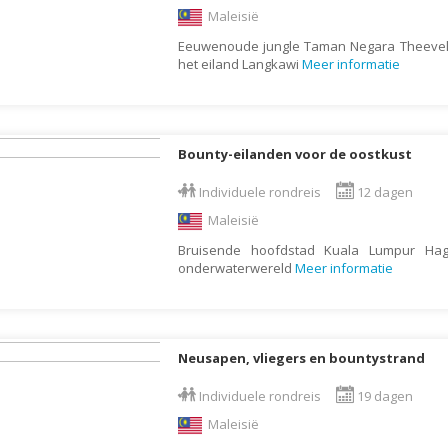
Denemarken
Wellness vakantie
Maleisië
Dominica
Winterreis
Eeuwenoude jungle Taman Negara Theevel
het eiland Langkawi
Meer informatie
Dominicaanse Republiek
Wintersport
Duitsland
Zonvakantie
Ecuador
Bounty-eilanden voor de oostkust
Egypte
El Salvador
Individuele rondreis
12 dagen
Maleisië
Engeland
Bruisende hoofdstad Kuala Lumpur Hage
Estland
onderwaterwereld
Meer informatie
Faeröer
Fiji
Filipijnen
Neusapen, vliegers en bountystrand
Finland
Individuele rondreis
19 dagen
Frankrijk
Maleisië
Frans-Guyana