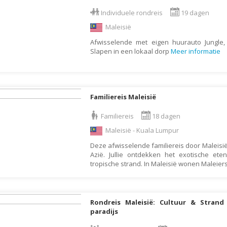
Armenië
Familiereis
Individuele rondreis
19 dagen
Aruba
Fietsvakantie
Maleisië
Australië
Fly and Drive
Afwisselende met eigen huurauto Jungle, 
Azerbeidzjan
Formule 1 reis
Slapen in een lokaal dorp
Meer informatie
Bahama's
Fotoreis
Bahrein
Golfvakantie
Barbados
Groepsrondreis
Familiereis Maleisië
België
Hotel
Familiereis
18 dagen
Belize
Individuele rondrei
Maleisië - Kuala Lumpur
Benin
Jongerenvakantie
Deze afwisselende familiereis door Maleisië
Azië. Jullie ontdekken het exotische et
Bermuda
Kampeervakantie
tropische strand. In Maleisië wonen Maleier
Bhutan
Kerstreis
Bolivia
Motorreis
Rondreis Maleisië: Cultuur & Stran
Bonaire
Muziekreis
paradijs
Bosnië en Herzegovina
Natuurreis