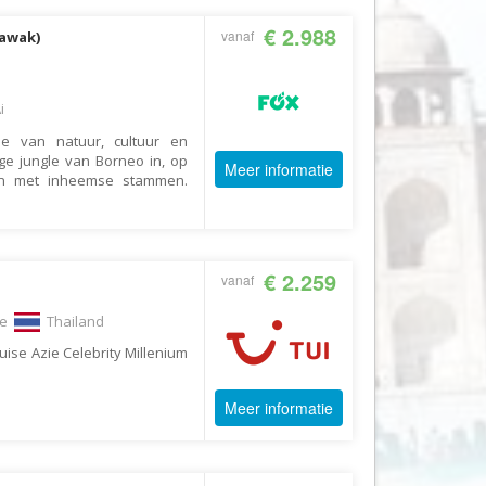
Fair2.travel
€ 2.988
vanaf
rawak)
Familieavontuur
Family Tours
i
FD Travel Group
ie van natuur, cultuur en
ge jungle van Borneo in, op
Fiets-Fun
Meer informatie
en met inheemse stammen.
Fietsrelax
Five Star Verrassingsreizen
Fletcher
€ 2.259
vanaf
FlexToursKreta
re
Thailand
Forza Voetbalreizen
uise Azie Celebrity Millenium
FOX
FreeSun
Meer informatie
Fru Amundsen
Go4Camp