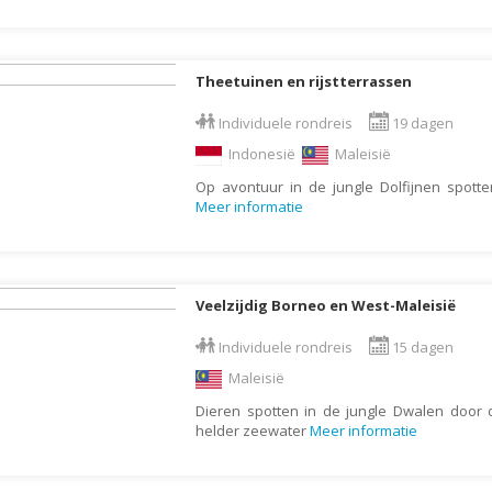
Indonesië
Israël
Italië
Theetuinen en rijstterrassen
Jamaica
Individuele rondreis
19 dagen
Japan
Indonesië
Maleisië
Jordanië
Op avontuur in de jungle Dolfijnen spott
Meer informatie
Kaaimaneilanden
Kaapverdië
Kazachstan
Veelzijdig Borneo en West-Maleisië
Kenia
Individuele rondreis
15 dagen
Kirgizië (Kirgizstan)
Maleisië
Koeweit
Dieren spotten in de jungle Dwalen door 
Kroatië
helder zeewater
Meer informatie
Laos
Lesotho