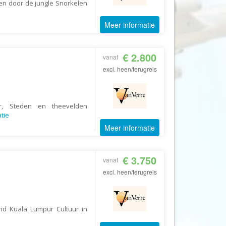
n door de jungle Snorkelen
CruiseReizen.nl
Meer informatie
Crystal Wings Holidays
Cuba4all Reizen
€ 2.800
vanaf
Dades Reizen
excl. heen/terugreis
Dagboek Reizen
De Jong Intra Vakanties
Djoser
uur, Steden en theevelden
tie
DLX Travel
Meer informatie
DOE reizen
DP Reizen
€ 3.750
vanaf
Dreamlines
excl. heen/terugreis
DrieTour
Eastpackers
nd Kuala Lumpur Cultuur in
Easy Israel Reizen