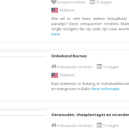
Groepsrondreis
15 dagen
Botswana
Oud & Nieuw reis
Maleisië
Brazilië
Pretpark
Wie wil er niet twee weken betaalbaar
Britse Maagdeneilanden
Rondreis
paradijs? Deze ontspannen rondreis Malei
single reizigers die op zoek zijn naar avon
Bulgarije
Safari
meer
Cambodja
Singlereis
Canada
Sportreis
Onbekend Borneo
Canarische Eilanden
Stedentrip
Individuele rondreis
13 dagen
Chili
Taalcursus
Maleisië
China
Thema vakanties
Iban-stammen in Batang Ai Indrukwekkend
Colombia
Vakantiehuis
en mangroves in Bako
Meer informatie
Costa Rica
Vakantiepark
Cuba
Vogelreis
Curaçao
Vrijwilligerswerk
Oerwouden, theeplantages en strande
Cyprus
Wandelvakantie
Individuele rondreis
13 dagen