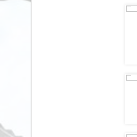
Letland
(32)
Liechtenstein
(1)
Litouwen
(22)
Luxemburg
(40)
Macedonië
(290)
Madagaskar
(6)
Malawi
(3)
Malediven
(220)
Maleisië
(118)
Malta
(197)
Marokko
(138)
Martinique
(2)
Mauritius
(149)
Mexico
(711)
Moldavië
(1)
Monaco
(1)
Mongolië
(3)
Montenegro
(127)