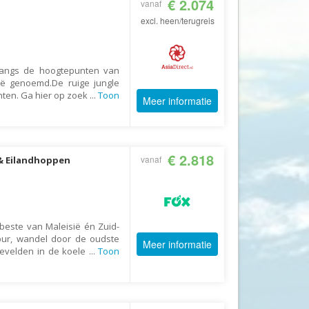
€ 2.074
vanaf
GoFun
excl. heen/terugreis
GoGo
Golfreizen.nu
langs de hoogtepunten van
Golftime
ië genoemd.De ruige jungle
GoMundo
ten. Ga hier op zoek
...
Toon
Meer informatie
Groove-X
Happyhome
€ 2.818
Headliner Travel
vanaf
 & Eilandhoppen
Heart of Argentina Travel
Hillwalk Tours
Hogenboom Vakantieparken
 beste van Maleisië én Zuid-
pur, wandel door de oudste
Hotelspecials
Meer informatie
eevelden in de koele
...
Toon
House of Britain
HT Wandelreizen
Ihlosi Travel