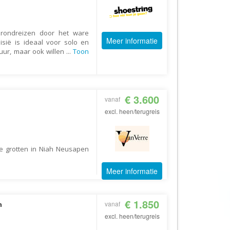
AV-Tours & Safaris
Aves Travels
 rondreizen door het ware
Meer informatie
Barrio Life
sië is ideaal voor solo en
tuur, maar ook willen
...
Toon
BBI Travel
Beaches
Bebsy
€ 3.600
vanaf
BeenInAsia
excl. heen/terugreis
Belvilla
Best of Travel
e grotten in Niah Neusapen
Beter-uit
Better Places
Meer informatie
BoerenBed
Bolsjoj Reizen
€ 1.850
vanaf
n
excl. heen/terugreis
BON travel