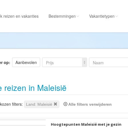
k reizen
en vakanties
Bestemmingen
Vakantietypen
Alle bestemmingen
Alle vakantietypen
Albanië
Actieve vakantie
Amerika
Autorondreis
er op:
Aanbevolen
Prijs
Naam
Amerikaanse
Autovakantie
Maagdeneilanden
Camperreis
e reizen in Maleisië
Andorra
Cruise
Angola
Culinaire vakantie
Antarctica
Culturele vakantie
ozen filters:
Land: Maleisië
Alle filters verwijderen
Antigua en Barbuda
Duik/snorkelvakant
Argentinië
Excursiereis
Hoogtepunten Maleisië met je gezin