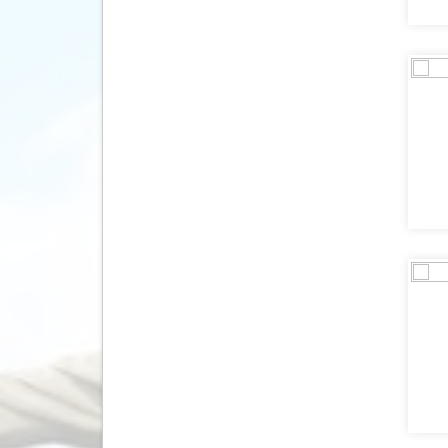
Ierland
(633)
IJsland
(703)
India
(65)
Indonesië
(453)
Israël
(38)
Italië
(4608)
Jamaica
(74)
Japan
(60)
Jordanië
(34)
Kaaimaneilanden
(3)
Kaapverdië
(74)
Kazachstan
(7)
Kenia
(90)
Kirgizië (Kirgizstan)
(5)
Koeweit
(7)
Kroatië
(889)
Laos
(33)
Lesotho
(5)