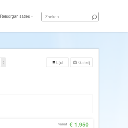
Reisorganisaties
Alle reisorganisaties
333travel
50 States Travel
Lijst
Galerij
ACSI Kampeerreizen
Activity International
Adam Voyages
Ado Travel
Aeroglobe International
ie
Africa Wildlife Safaris
African Travels
€ 1.950
vanaf