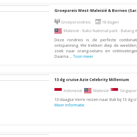
Letland
Groepsreis West-Maleisië & Borneo (Sa
Liechtenstein
Groepsrondreis
18 dagen
Litouwen
Maleisië - Bako National park - Batang A
Luxemburg
Deze rondreis is de perfecte combinat
ontspanning. We trekken diep de weelderi
Macedonië
zoek naar orang-oetans en ontmoeting
Madagaskar
Daarna
...
Toon meer
Malawi
Malediven
13 dg cruise Azie Celebrity Millenium
Maleisië
Indonesië
Maleisië
Singapo
Malta
13-daagse Verre reizen naar Bali bij 13 dg cr
Marokko
Meer informatie
Martinique
Mauritius
Mexico