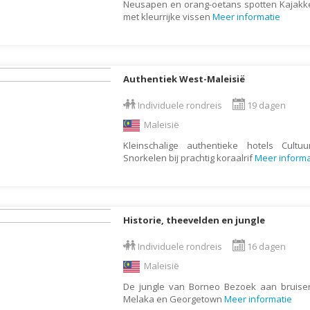
Neusapen en orang-oetans spotten Kajakke
Galapagos Eilanden
met kleurrijke vissen
Meer informatie
Gambia
Georgië
Authentiek West-Maleisië
Ghana
Granada
Individuele rondreis
19 dagen
Griekenland
Maleisië
Groenland
Kleinschalige authentieke hotels Cult
Snorkelen bij prachtig koraalrif
Meer informa
Guadeloupe
Guatemala
Honduras
Historie, theevelden en jungle
Hongarije
Individuele rondreis
16 dagen
Ierland
Maleisië
IJsland
De jungle van Borneo Bezoek aan bruise
India
Melaka en Georgetown
Meer informatie