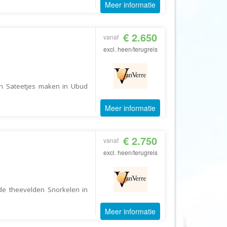
Meer informatie
Echt Ierland
Effeweg
€ 2.650
Egypt Unexpected Reizen
vanaf
excl. heen/terugreis
Eigen-Wijze Reizen
Eilandhoppen op Maat
Eliza was here
en Sateetjes maken in Ubud
Equipovoetbalreizen
Meer informatie
Ervaar Reizen
Eshi Eco Travel
€ 2.750
vanaf
Expedia
excl. heen/terugreis
Experience Nubia
ExperienceTravel
de theevelden Snorkelen in
Exploring Colombia
Extracamp holidays
Meer informatie
Eye4cycling