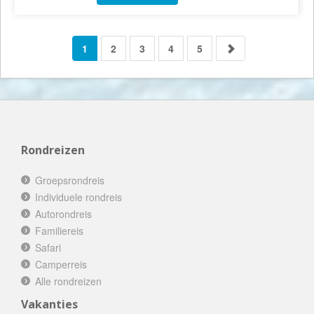
1
2
3
4
5
Rondreizen
Groepsrondreis
Individuele rondreis
Autorondreis
Familiereis
Safari
Camperreis
Alle rondreizen
Vakanties