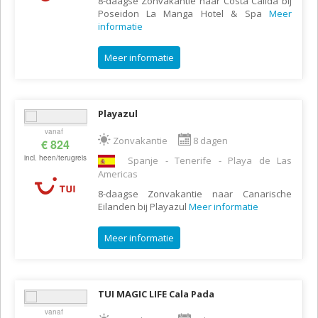
8-daagse Zonvakantie naar Costa Calida bij
Poseidon La Manga Hotel & Spa
Meer
informatie
Meer informatie
Playazul
vanaf
Zonvakantie
8 dagen
€ 824
incl. heen/terugreis
Spanje - Tenerife - Playa de Las
Americas
8-daagse Zonvakantie naar Canarische
Eilanden bij Playazul
Meer informatie
Meer informatie
TUI MAGIC LIFE Cala Pada
vanaf