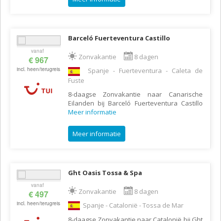
Barceló Fuerteventura Castillo
vanaf
Zonvakantie
8 dagen
€ 967
incl. heen/terugreis
Spanje - Fuerteventura - Caleta de
Fuste
8-daagse Zonvakantie naar Canarische
Eilanden bij Barceló Fuerteventura Castillo
Meer informatie
Meer informatie
Ght Oasis Tossa & Spa
vanaf
Zonvakantie
8 dagen
€ 497
incl. heen/terugreis
Spanje - Catalonië - Tossa de Mar
8-daagse Zonvakantie naar Catalonië bij Ght