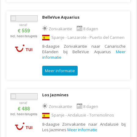
BelleVue Aquarius
vanaf
Zonvakantie
8 dagen
€ 559
incl. heen/terugreis
Spanje - Lanzarote - Puerto del Carmen
8-daagse Zonvakantie naar Canarische
Eilanden bij BelleVue Aquarius
Meer
informatie
Meer informatie
Los Jazmines
vanaf
Zonvakantie
8 dagen
€ 488
incl. heen/terugreis
Spanje - Andalusië - Torremolinos
8-daagse Zonvakantie naar Andalusië bij
Los Jazmines
Meer informatie