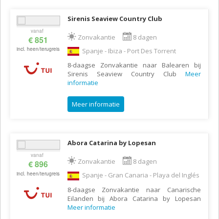
Sirenis Seaview Country Club
vanaf
Zonvakantie
8 dagen
€ 851
incl. heen/terugreis
Spanje - Ibiza - Port Des Torrent
8-daagse Zonvakantie naar Balearen bij
Sirenis Seaview Country Club
Meer
informatie
Meer informatie
Abora Catarina by Lopesan
vanaf
Zonvakantie
8 dagen
€ 896
incl. heen/terugreis
Spanje - Gran Canaria - Playa del Inglés
8-daagse Zonvakantie naar Canarische
Eilanden bij Abora Catarina by Lopesan
Meer informatie