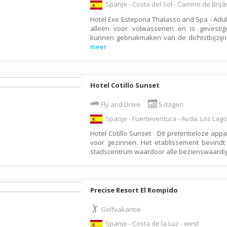
Spanje - Costa del Sol - Camino de Brijá
Galapagos Eilanden
Hotel Exe Estepona Thalasso and Spa - Adult
Gambia
alleen voor volwassenen en is gevestig
kunnen gebruikmaken van de dichtstbijzij
Georgië
meer
Ghana
Granada
Hotel Cotillo Sunset
Griekenland
Fly and Drive
5 dagen
Groenland
Spanje - Fuerteventura - Avda. Los Lagos s
Guadeloupe
Hotel Cotillo Sunset Dit pretentieloze appart
Guatemala
voor gezinnen. Het etablissement bevindt
stadscentrum waardoor alle bezienswaard
Honduras
Hongarije
Ierland
Precise Resort El Rompido
IJsland
Golfvakantie
India
Spanje - Costa de la Luz - west