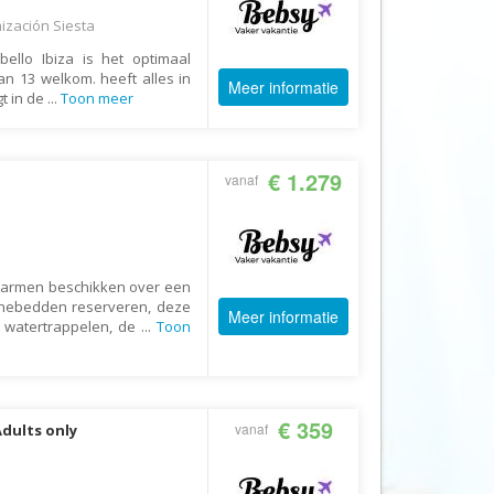
Booking.com
nización Siesta
Budget Safari
bello Ibiza is het optimaal
Bungalows.nl
dan 13 welkom. heeft alles in
Meer informatie
gt in de
...
Toon meer
By June
Campings.com
€ 1.279
Canvas Holidays
vanaf
Captain Africa
Caribbean.nl
Center Parcs
l Carmen beschikken over een
nebedden reserveren, deze
Chalet.nl
Meer informatie
of watertrappelen, de
...
Toon
Charlie's Travels
Cirkel
Club Med
€ 359
vanaf
Adults only
Corendon
Cruise Travel