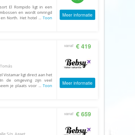
Echt Ierland
sort El Rompido ligt in een
Effeweg
ombossen en wordt omringd
Meer informatie
en North. Het hotel
...
Toon
Egypt Unexpected Reizen
Eigen-Wijze Reizen
Eilandhoppen op Maat
€ 419
vanaf
Eliza was here
Equipovoetbalreizen
o Tomás
Ervaar Reizen
 Vistamar ligt direct aan het
Eshi Eco Travel
In de omgeving zijn veel
Meer informatie
 neem je plaats voor
...
Toon
Expedia
Experience Nubia
ExperienceTravel
€ 659
vanaf
Exploring Colombia
Extracamp holidays
Eye4cycling
lle S/n, Agaet