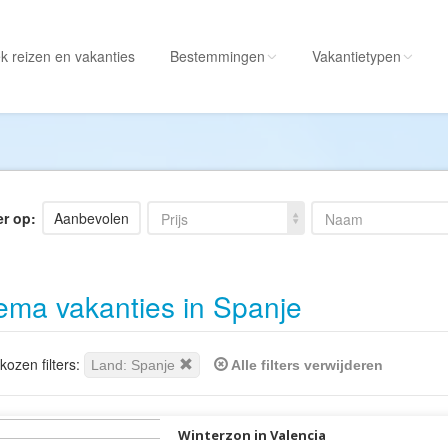
k reizen
en vakanties
Bestemmingen
Vakantietypen
Alle bestemmingen
Alle vakantietypen
Albanië
Actieve vakantie
Amerika
Autorondreis
er op:
Aanbevolen
Prijs
Naam
Amerikaanse
Autovakantie
Maagdeneilanden
Camperreis
ema vakanties in Spanje
Andorra
Cruise
Angola
Culinaire vakantie
Antarctica
Culturele vakantie
ozen filters:
Land: Spanje
Alle filters verwijderen
Antigua en Barbuda
Duik/snorkelvakant
Argentinië
Excursiereis
Winterzon in Valencia