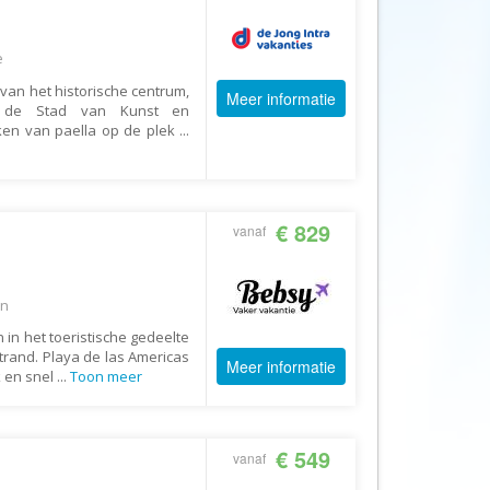
Afrika Reisopmaat
Airbnb
e
Aktiva Tours
van het historische centrum,
Meer informatie
Allcamps
 in de Stad van Kunst en
en van paella op de plek
...
Alltours
Alpenreizen
Ander Licht Reizen
€ 829
vanaf
ANWB Camping
s
ANWB Vakantie
/n
Arctic Adventure Expedities
 in het toeristische gedeelte
AsiaDirect
trand. Playa de las Americas
Meer informatie
Askja Reizen
k en snel
...
Toon meer
Atma Asia Travel
Atma Reizen
€ 549
vanaf
Autoreiswinkel.nl