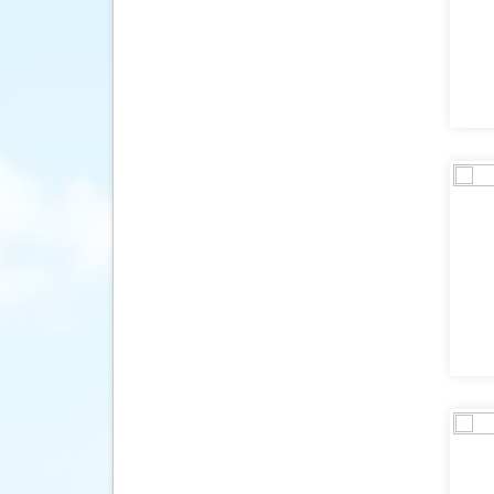
Frankrijk
(158)
Gambia
(1)
Ghana
(1)
Griekenland
(81)
Guatemala
(1)
Hongarije
(2)
Ierland
(8)
IJsland
(8)
India
(7)
Indonesië
(1)
Italië
(477)
Japan
(2)
Kaapverdië
(1)
Kenia
(2)
Kroatië
(16)
Laos
(1)
Letland
(2)
Litouwen