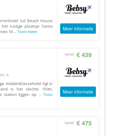
AV-Tours & Safaris
Aves Travels
terrenhotel Sol Beach House
Barrio Life
 het rustige plaatsje Santa
Meer informatie
innen 10
...
Toon meer
BBI Travel
Beaches
€ 439
Bebsy
vanaf
BeenInAsia
Belvilla
to, 6
Best of Travel
ge middenklassehotel ligt in
rand is het slechts 150m,
Beter-uit
Meer informatie
de station liggen op
...
Toon
Better Places
BoerenBed
Bolsjoj Reizen
€ 475
vanaf
BON travel