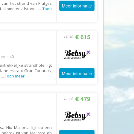
 van het strand van Platges
GoFun
Meer informatie
 4 kilometer afstand.
...
Toon
GoGo
Golfreizen.nu
Golftime
€ 615
vanaf
GoMundo
Groove-X
Jones 40
Happyhome
ntrekkelijke strandhotel ligt
Headliner Travel
 flaneerstraat Gran Canarias,
Meer informatie
s
...
Toon meer
Heart of Argentina Travel
Hillwalk Tours
Hogenboom Vakantieparken
€ 479
vanaf
Hotelspecials
House of Britain
HT Wandelreizen
sa Niu Mallorca ligt op een
e noordkust van Mallorca en
Ihlosi Travel