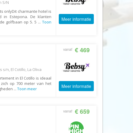
n S/N
CruiseReizen.nl
s onlyDit charmante hotel is
Crystal Wings Holidays
d in Estepona. De klanten
Meer informatie
nde golfbaan op 5. 5
...
Toon
Cuba4all Reizen
Dades Reizen
Dagboek Reizen
€ 469
vanaf
De Jong Intra Vakanties
Djoser
/n, El Cotillo, La Oliva
DLX Travel
ement in El Cotillo is ideaal
DOE reizen
 zich op 700 meter van het
Meer informatie
igheden
...
Toon meer
DP Reizen
Dreamlines
DrieTour
€ 659
vanaf
Eastpackers
Easy Israel Reizen