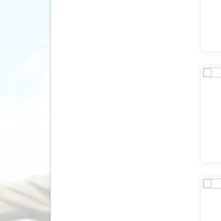
Sri Lanka
(1)
Taiwan
(1)
Tanzania
(3)
Thailand
(4)
Tsjechië
(36)
Tunesië
(1)
Turkije
(107)
Vietnam
(2)
Zambia
(2)
Zimbabwe
(2)
Zuid Afrika
(15)
Zuid Korea
(1)
Zweden
(6)
Zwitserland
(12)