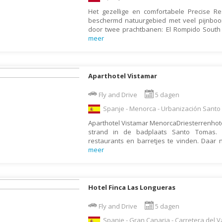
Indonesië
Het gezellige en comfortabele Precise Re
Israël
beschermd natuurgebied met veel pijnbo
door twee prachtbanen: El Rompido South 
Italië
meer
Jamaica
Japan
Aparthotel Vistamar
Jordanië
Fly and Drive
5 dagen
Kaaimaneilanden
Spanje - Menorca - Urbanización Sant
Kaapverdië
Aparthotel Vistamar MenorcaDriesterrenhotel
Kazachstan
strand in de badplaats Santo Tomas. 
restaurants en barretjes te vinden. Daar
Kenia
meer
Kirgizië (Kirgizstan)
Koeweit
Hotel Finca Las Longueras
Kroatië
Laos
Fly and Drive
5 dagen
Lesotho
Spanje - Gran Canaria - Carretera del Va