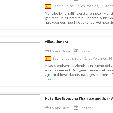
Denemarken
Wellness vakantie
Spanje - Ibiza - C/ Los Rosales, 53 Urba
Dominica
Winterreis
Mongibello IbizaBij viersterrenhotel Mongi
Dominicaanse Republiek
Wintersport
genieten! In dit hotel zijn kinderen ouder 
huis voor een heerlijke vakantie. Het hotel li
Duitsland
Zonvakantie
Ecuador
Egypte
Villas Alondra
El Salvador
Fly and Drive
5 dagen
Engeland
Spanje - Lanzarote - C. los Volcanes, 16
Estland
Villas AlondraVillas Alondras in Puerto de
eigen zwembad. Dus geen gedoe met zon
Faeröer
zijn altijd beschikbaar. Baantjes trekken 
meer
Fiji
Filipijnen
Finland
Hotel Exe Estepona Thalasso and Spa - 
Frankrijk
Fly and Drive
5 dagen
Frans-Guyana