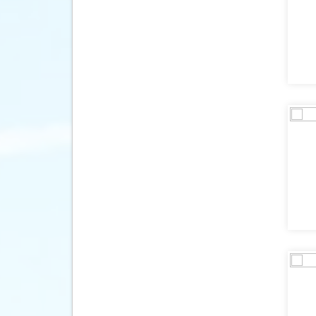
(3)
Luxemburg
(3)
Malawi
(1)
Malta
(12)
Marokko
(10)
Mauritius
(6)
Mongolië
(1)
Namibië
(2)
Nederland
(52)
Nepal
(4)
Noorwegen
(4)
Oostenrijk
(59)
Peru
(4)
Polen
(6)
Portugal
(313)
Schotland
(1)
Slowakije
(2)
Spanje
(821)