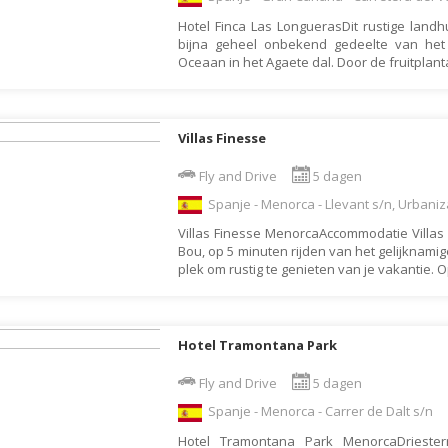
Letland
Hotel Finca Las LonguerasDit rustige landh
bijna geheel onbekend gedeelte van het 
Liechtenstein
Oceaan in het Agaete dal. Door de fruitplan
Litouwen
Luxemburg
Villas Finesse
Macedonië
Fly and Drive
5 dagen
Madagaskar
Spanje - Menorca - Llevant s/n, Urbaniz
Malawi
Villas Finesse MenorcaAccommodatie Villas F
Malediven
Bou, op 5 minuten rijden van het gelijknamige
plek om rustig te genieten van je vakantie. 
Maleisië
Malta
Marokko
Hotel Tramontana Park
Martinique
Fly and Drive
5 dagen
Mauritius
Spanje - Menorca - Carrer de Dalt s/n
Mexico
Hotel Tramontana Park MenorcaDriester