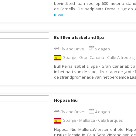
bevindt zich aan zee, op 600 meter afstand
Moldavië
de Fornells. De badplaats Fornells ligt op
Monaco
meer
Mongolië
Montenegro
Bull Reina Isabel and Spa
Mozambique
Fly and Drive
5 dagen
Myanmar
Spanje - Gran Canaria - Calle Alfredo L 
Namibië
Bull Reina Isabel & Spa - Gran CanariaDit aa
Nederland
in het hart van de stad, direct aan de grote
de strandpromenade van het beroemde La
Nepal
Nicaragua
Nieuw Zeeland
Hoposa Niu
Noorwegen
Fly and Drive
4 dagen
Oeganda
Spanje - Mallorca - Cala Barques
Oezbekistan
Hoposa Niu MallorcaViersterrenhotel Hopo
rustige locatie in Cala Sant Vincenç aan d
Oman