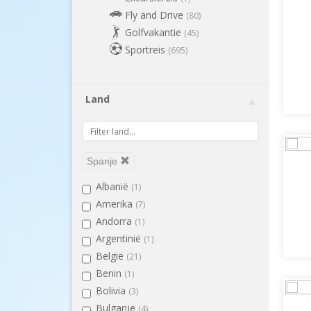
Fly and Drive
(80)
Golfvakantie
(45)
Sportreis
(695)
Land
Spanje
Albanië
(1)
Amerika
(7)
Andorra
(1)
Argentinië
(1)
België
(21)
Benin
(1)
Bolivia
(3)
Bulgarije
(4)