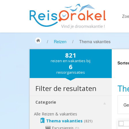
Zoe
/
Reizen
/
Thema vakanties
821
reizen en vakanties bij
Sorte
6
reisorganisaties
Th
Filter de resultaten
Categorie
Gek
Alle Reizen & vakanties
Thema vakanties
(821)
Excursiereis
(1)