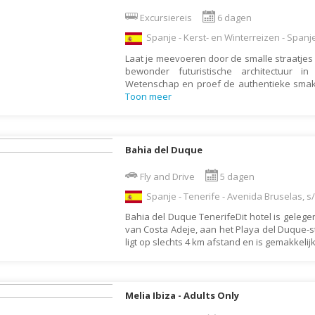
Armenië
Familiereis
Excursiereis
6 dagen
Aruba
Fietsvakantie
Spanje - Kerst- en Winterreizen - Spanj
Australië
Fly and Drive
Laat je meevoeren door de smalle straatjes 
Azerbeidzjan
Formule 1 reis
bewonder futuristische architectuur
Wetenschap en proef de authentieke smak
Bahama's
Fotoreis
Toon meer
Bahrein
Golfvakantie
Barbados
Groepsrondreis
Bahia del Duque
België
Hotel
Belize
Fly and Drive
5 dagen
Individuele rondrei
Spanje - Tenerife - Avenida Bruselas, s
Benin
Jongerenvakantie
Bahia del Duque TenerifeDit hotel is gelegen
Bermuda
Kampeervakantie
van Costa Adeje, aan het Playa del Duque-s
Bhutan
Kerstreis
ligt op slechts 4 km afstand en is gemakkelij
Bolivia
Motorreis
Bonaire
Muziekreis
Melia Ibiza - Adults Only
Bosnië en Herzegovina
Natuurreis