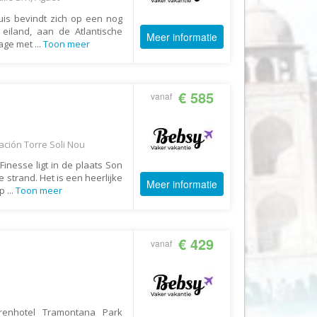
uis bevindt zich op een nog
Fair2.travel
eiland, aan de Atlantische
Meer informatie
Familieavontuur
tage met
...
Toon meer
Family Tours
FD Travel Group
€ 585
vanaf
Fiets-Fun
Fietsrelax
ación Torre Soli Nou
Five Star Verrassingsreizen
inesse ligt in de plaats Son
Fletcher
 strand. Het is een heerlijke
Meer informatie
Op
...
Toon meer
FlexToursKreta
Forza Voetbalreizen
FOX
€ 429
vanaf
FreeSun
Fru Amundsen
Go4Camp
renhotel Tramontana Park