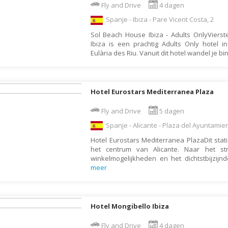
Fly and Drive
4 dagen
Botswana
Oud & Nieuw reis
Spanje - Ibiza - Pare Vicent Costa, 2
Brazilië
Pretpark
Sol Beach House Ibiza - Adults OnlyViers
Britse Maagdeneilanden
Rondreis
Ibiza is een prachtig Adults Only hotel in
Eulària des Riu. Vanuit dit hotel wandel je b
Bulgarije
Safari
Cambodja
Singlereis
Canada
Sportreis
Hotel Eurostars Mediterranea Plaza
Canarische Eilanden
Stedentrip
Fly and Drive
5 dagen
Chili
Taalcursus
Spanje - Alicante - Plaza del Ayuntamien
China
Thema vakanties
Hotel Eurostars Mediterranea PlazaDit stati
het centrum van Alicante. Naar het st
Colombia
Vakantiehuis
winkelmogelijkheden en het dichtstbijzijn
Costa Rica
meer
Vakantiepark
Cuba
Vogelreis
Curaçao
Vrijwilligerswerk
Hotel Mongibello Ibiza
Cyprus
Wandelvakantie
Fly and Drive
4 dagen