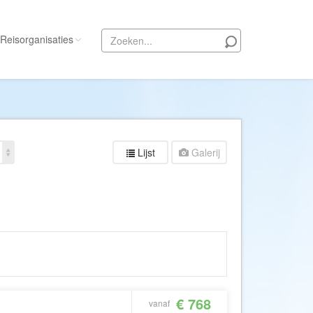
Reisorganisaties
Alle reisorganisaties
333travel
50 States Travel
Lijst
Galerij
ACSI Kampeerreizen
Activity International
Adam Voyages
Ado Travel
Aeroglobe International
ie
Africa Wildlife Safaris
African Travels
€ 768
vanaf