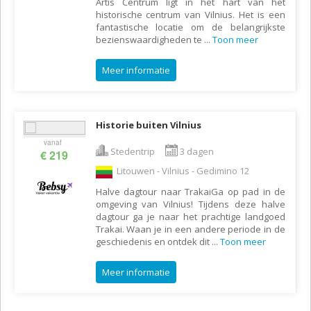
Artis Centrum ligt in het hart van het
historische centrum van Vilnius. Het is een
fantastische locatie om de belangrijkste
bezienswaardigheden te
...
Toon meer
Meer informatie
Historie buiten Vilnius
vanaf
Stedentrip
3 dagen
€ 219
Litouwen - Vilnius - Gedimino 12
Halve dagtour naar TrakaiGa op pad in de
omgeving van Vilnius! Tijdens deze halve
dagtour ga je naar het prachtige landgoed
Trakai. Waan je in een andere periode in de
geschiedenis en ontdek dit
...
Toon meer
Meer informatie