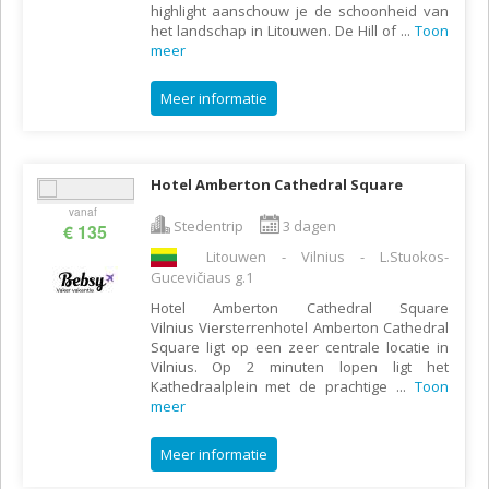
highlight aanschouw je de schoonheid van
het landschap in Litouwen. De Hill of
...
Toon
meer
Meer informatie
Hotel Amberton Cathedral Square
vanaf
Stedentrip
3 dagen
€ 135
Litouwen - Vilnius - L.Stuokos-
Gucevičiaus g.1
Hotel Amberton Cathedral Square
Vilnius Viersterrenhotel Amberton Cathedral
Square ligt op een zeer centrale locatie in
Vilnius. Op 2 minuten lopen ligt het
Kathedraalplein met de prachtige
...
Toon
meer
Meer informatie