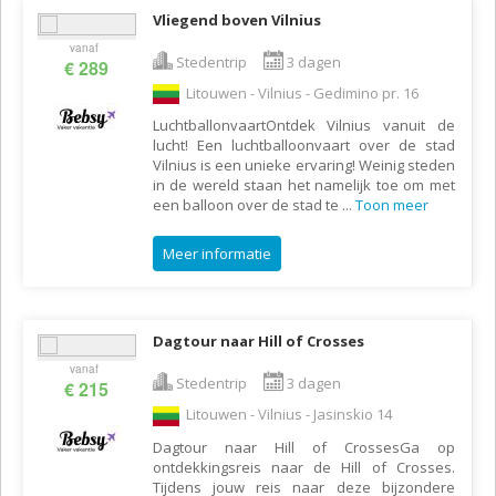
Vliegend boven Vilnius
vanaf
Stedentrip
3 dagen
€ 289
Litouwen - Vilnius - Gedimino pr. 16
LuchtballonvaartOntdek Vilnius vanuit de
lucht! Een luchtballoonvaart over de stad
Vilnius is een unieke ervaring! Weinig steden
in de wereld staan het namelijk toe om met
een balloon over de stad te
...
Toon meer
Meer informatie
Dagtour naar Hill of Crosses
vanaf
Stedentrip
3 dagen
€ 215
Litouwen - Vilnius - Jasinskio 14
Dagtour naar Hill of CrossesGa op
ontdekkingsreis naar de Hill of Crosses.
Tijdens jouw reis naar deze bijzondere