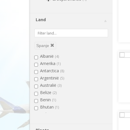
Land
Spanje
Albanië
(4)
Amerika
(1)
Antarctica
(8)
Argentinië
(5)
Australië
(3)
Belize
(2)
Benin
(1)
Bhutan
(1)
Bolivia
(2)
Bosnië en Herzegovina
(2)
Botswana
(4)