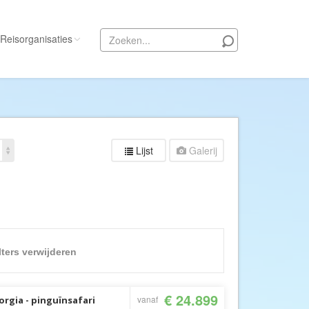
Reisorganisaties
Alle reisorganisaties
333travel
50 States Travel
Lijst
Galerij
ACSI Kampeerreizen
Activity International
Adam Voyages
Ado Travel
Aeroglobe International
ilters verwijderen
ie
Africa Wildlife Safaris
African Travels
€ 24.899
vanaf
rgia - pinguïnsafari