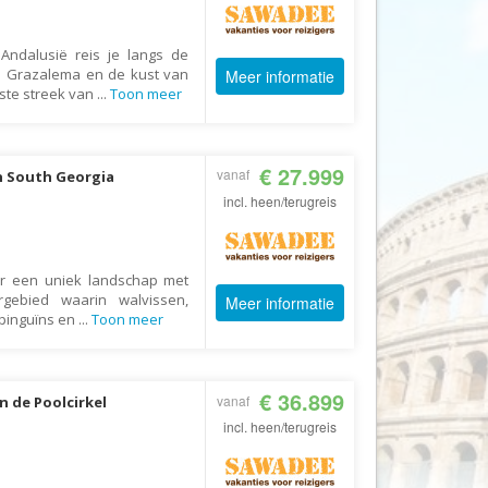
AV-Tours & Safaris
 Andalusië reis je langs de
Aves Travels
n Grazalema en de kust van
Meer informatie
Barrio Life
ste streek van
...
Toon meer
BBI Travel
Beaches
€ 27.999
vanaf
n South Georgia
Bebsy
incl. heen/terugreis
BeenInAsia
Belvilla
oor een uniek landschap met
Best of Travel
rgebied waarin walvissen,
Meer informatie
 pinguïns en
...
Toon meer
Beter-uit
Better Places
BoerenBed
€ 36.899
vanaf
n de Poolcirkel
Bolsjoj Reizen
incl. heen/terugreis
BON travel