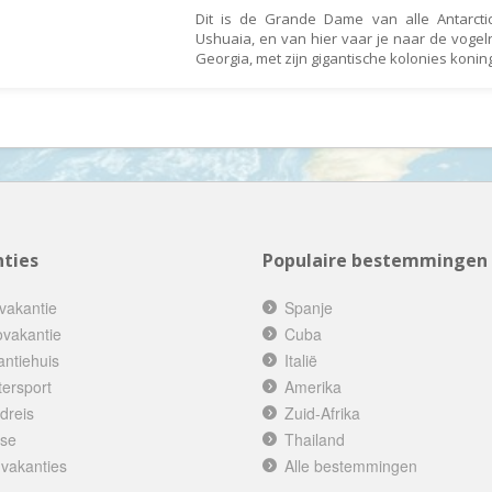
Denemarken
Wellness vakantie
Dit is de Grande Dame van alle Antarctic
Ushuaia, en van hier vaar je naar de vogelr
Dominicaanse Republiek
Winterreis
Georgia, met zijn gigantische kolonies koni
Duitsland
Wintersport
Ecuador
Zonvakantie
Egypte
El Salvador
Engeland
Estland
ties
Populaire bestemmingen
Faeröer
vakantie
Spanje
Fiji
ovakantie
Cuba
Filipijnen
antiehuis
Italië
Finland
tersport
Amerika
dreis
Zuid-Afrika
Frankrijk
ise
Thailand
Frans-Guyana
 vakanties
Alle bestemmingen
Galapagos Eilanden