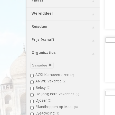
Plaats
Brazilië
(3)
Bulgarije
(1)
Werelddeel
Cambodja
(5)
Canada
(3)
Reisduur
Chili
(3)
China
(5)
Prijs (vanaf)
Colombia
(3)
Costa Rica
(6)
Organisaties
Duitsland
(1)
Ecuador
(5)
Sawadee
Egypte
(4)
ACSI Kampeerreizen
(2)
El Salvador
(2)
ANWB Vakantie
(2)
Engeland
(2)
Bebsy
(2)
Estland
(1)
De Jong Intra Vakanties
(5)
Filipijnen
(1)
Djoser
(2)
Finland
(3)
Eilandhoppen op Maat
(8)
Galapagos Eilanden
(3)
Eye4cycling
(1)
Georgië
(3)