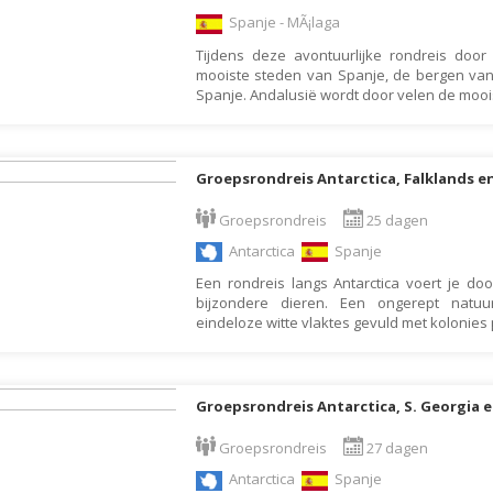
Botswana
Oud & Nieuw reis
Spanje - MÃ¡laga
Tijdens deze avontuurlijke rondreis door
Brazilië
Pretpark
mooiste steden van Spanje, de bergen va
Britse Maagdeneilanden
Rondreis
Spanje. Andalusië wordt door velen de mooi
Bulgarije
Safari
Cambodja
Singlereis
Groepsrondreis Antarctica, Falklands e
Canada
Sportreis
Groepsrondreis
25 dagen
Canarische Eilanden
Stedentrip
Antarctica
Spanje
Chili
Taalcursus
Een rondreis langs Antarctica voert je d
China
Thema vakanties
bijzondere dieren. Een ongerept natuu
eindeloze witte vlaktes gevuld met kolonies
Colombia
Vakantiehuis
Costa Rica
Vakantiepark
Cuba
Vogelreis
Groepsrondreis Antarctica, S. Georgia e
Curaçao
Vrijwilligerswerk
Groepsrondreis
27 dagen
Cyprus
Wandelvakantie
Antarctica
Spanje