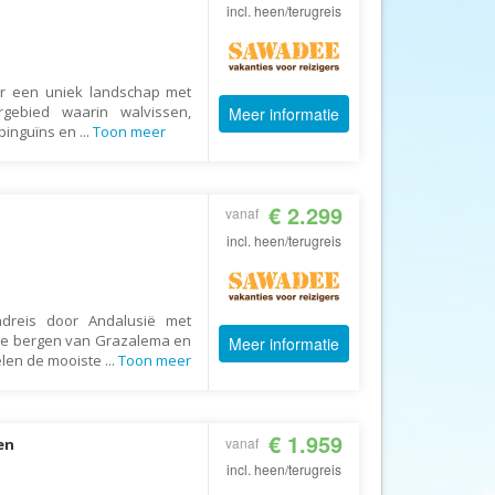
Afrika Reisopmaat
incl. heen/terugreis
Airbnb
Aktiva Tours
oor een uniek landschap met
Allcamps
rgebied waarin walvissen,
Meer informatie
 pinguïns en
...
Toon meer
Alltours
Alpenreizen
€ 2.299
Ander Licht Reizen
vanaf
incl. heen/terugreis
ANWB Camping
s
ANWB Vakantie
Arctic Adventure Expedities
ndreis door Andalusië met
 de bergen van Grazalema en
Meer informatie
AsiaDirect
elen de mooiste
...
Toon meer
Askja Reizen
Atma Asia Travel
€ 1.959
vanaf
en
Atma Reizen
incl. heen/terugreis
Autoreiswinkel.nl