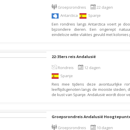
Armenië
Familiereis
Groepsrondreis
22 dagen
Aruba
Fietsvakantie
Antarctica
Spanje
Australië
Fly and Drive
Een rondreis langs Antarctica voert je d
Azerbeidzjan
Formule 1 reis
bijzondere dieren. Een ongerept natuu
eindeloze witte vlaktes gevuld met kolonies
Bahama's
Fotoreis
Bahrein
Golfvakantie
Barbados
Groepsrondreis
22-35ers reis Andalusië
België
Hotel
Rondreis
12 dagen
Belize
Individuele rondrei
Spanje
Benin
Jongerenvakantie
Reis mee tijdens deze avontuurlijke ro
leeftijdsgenoten langs de mooiste steden,
Bermuda
Kampeervakantie
de kust van Spanje. Andalusië wordt door v
Bhutan
Kerstreis
Bolivia
Motorreis
Groepsrondreis Andalusië Hoogtepunt
Bonaire
Muziekreis
Bosnië en Herzegovina
Natuurreis
Groepsrondreis
10 dagen