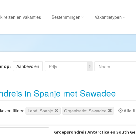
k reizen
en vakanties
Bestemmingen
Vakantietypen
Alle bestemmingen
Alle vakantietypen
Albanië
Actieve vakantie
Amerika
Autorondreis
er op:
Aanbevolen
Prijs
Naam
Amerikaanse
Autovakantie
Maagdeneilanden
Camperreis
ndreis in Spanje met Sawadee
Andorra
Cruise
Angola
Culinaire vakantie
Antarctica
Culturele vakantie
ozen filters:
Land: Spanje
Organisatie: Sawadee
Alle f
Antigua en Barbuda
Duik/snorkelvakant
Argentinië
Excursiereis
Groepsrondreis Antarctica en South Geo