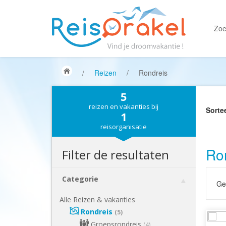
Zoe
/
Reizen
/
Rondreis
5
reizen en vakanties bij
Sorte
1
reisorganisatie
Ro
Filter de resultaten
Categorie
Gek
Alle Reizen & vakanties
Rondreis
(5)
Groepsrondreis
(4)