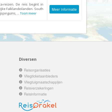
Booking.com
a-reizen. De reis begint in
ijke Falklandeilanden. South
Meer informatie
Budget Safari
ngspinguïns,
...
Toon meer
Bungalows.nl
By June
Campings.com
Canvas Holidays
Captain Africa
Caribbean.nl
Diversen
Center Parcs
Reisorganisaties
Chalet.nl
Vliegticketaanbieders
Charlie's Travels
Vliegtuigmaatschappijen
Cirkel
Reisverzekeringen
Reisinformatie
Club Med
Corendon
Cruise Travel