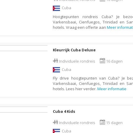
Galapagos Eilanden
Cuba
Gambia
Hoogtepunten rondreis Cuba? Je bezoe
Varkensbaai, Cienfuegos, Trinidad en Sant
Georgië
hotels. Vraag een offerte aan
Meer informat
Ghana
Granada
Kleurrijk Cuba Deluxe
Griekenland
Individuele rondreis
16 dagen
Groenland
Cuba
Guadeloupe
Fly drive hoogtepunten van Cuba? Je bez
Guatemala
Varkensbaai, Cienfuegos, Trinidad en Sant
hotels. Lees hier verder.
Meer informatie
Honduras
Hongarije
Ierland
Cuba 4 Kids
IJsland
Individuele rondreis
15 dagen
India
Cuba