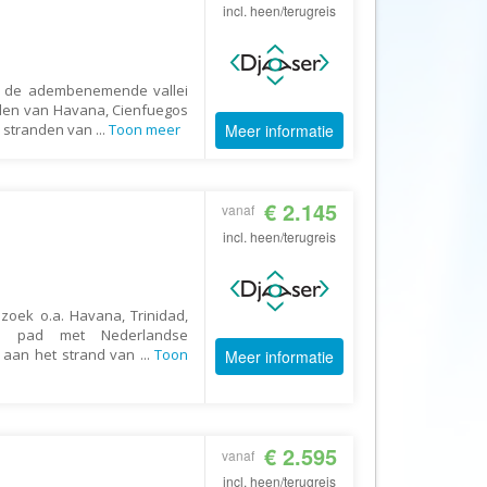
Afrika Reisopmaat
incl. heen/terugreis
Airbnb
Aktiva Tours
ek de adembenemende vallei
Allcamps
eden van Havana, Cienfuegos
te stranden van
...
Toon meer
Meer informatie
Alltours
Alpenreizen
€ 2.145
Ander Licht Reizen
vanaf
incl. heen/terugreis
ANWB Camping
s
ANWB Vakantie
Arctic Adventure Expedities
oek o.a. Havana, Trinidad,
Op pad met Nederlandse
AsiaDirect
n aan het strand van
...
Toon
Meer informatie
Askja Reizen
Atma Asia Travel
Atma Reizen
€ 2.595
vanaf
Autoreiswinkel.nl
incl. heen/terugreis