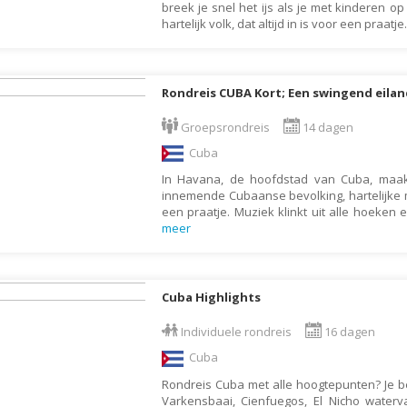
breek je snel het ijs als je met kinderen o
Letland
hartelijk volk, dat altijd in is voor een praatje
Liechtenstein
Litouwen
Rondreis CUBA Kort; Een swingend eilan
Luxemburg
Groepsrondreis
14 dagen
Macedonië
Cuba
Madagaskar
In Havana, de hoofdstad van Cuba, maa
Malawi
innemende Cubaanse bevolking, hartelijke me
een praatje. Muziek klinkt uit alle hoeken 
Malediven
meer
Maleisië
Malta
Cuba Highlights
Marokko
Individuele rondreis
16 dagen
Martinique
Cuba
Mauritius
Rondreis Cuba met alle hoogtepunten? Je be
Mexico
Varkensbaai, Cienfuegos, El Nicho waterva