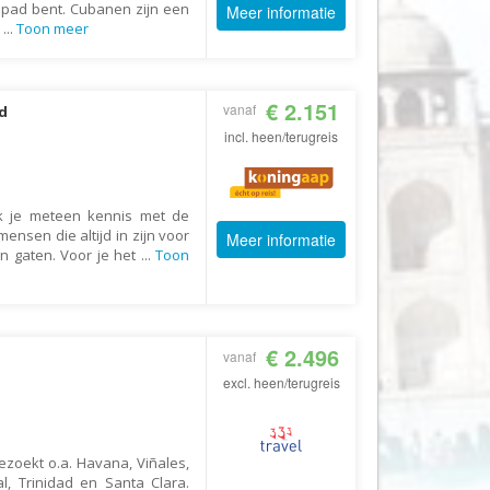
p pad bent. Cubanen zijn een
Meer informatie
.
...
Toon meer
Fair2.travel
Familieavontuur
Family Tours
€ 2.151
vanaf
d
FD Travel Group
incl. heen/terugreis
Fiets-Fun
Fietsrelax
k je meteen kennis met de
Five Star Verrassingsreizen
nsen die altijd in zijn voor
Meer informatie
en gaten. Voor je het
...
Toon
Fletcher
FlexToursKreta
Forza Voetbalreizen
€ 2.496
vanaf
FOX
excl. heen/terugreis
FreeSun
Fru Amundsen
zoekt o.a. Havana, Viñales,
Go4Camp
l, Trinidad en Santa Clara.