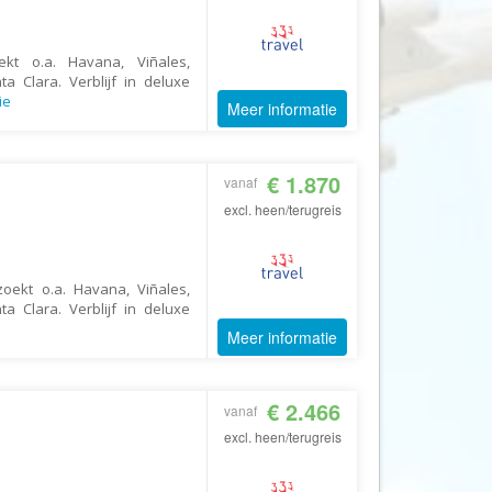
CruiseReizen.nl
Crystal Wings Holidays
kt o.a. Havana, Viñales,
a Clara. Verblijf in deluxe
Cuba4all Reizen
ie
Meer informatie
Dades Reizen
Dagboek Reizen
€ 1.870
vanaf
De Jong Intra Vakanties
excl. heen/terugreis
Djoser
DLX Travel
oekt o.a. Havana, Viñales,
DOE reizen
a Clara. Verblijf in deluxe
DP Reizen
Meer informatie
Dreamlines
DrieTour
€ 2.466
vanaf
Eastpackers
excl. heen/terugreis
Easy Israel Reizen