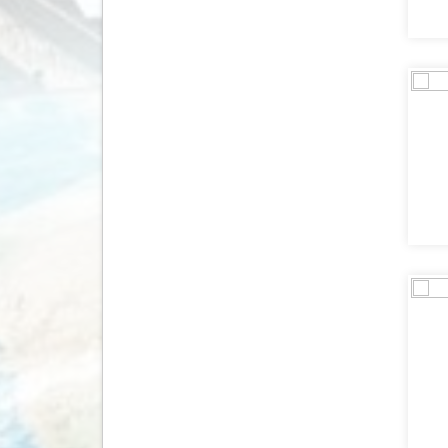
Servië
(2)
Seychellen
(5)
Singapore
(10)
Slovenië
(9)
Slowakije
(4)
Spanje
(41)
Sri Lanka
(87)
Suriname
(8)
Swaziland
(5)
Tadzjikistan
(1)
Taiwan
(1)
Tanzania
(39)
Thailand
(131)
Tibet
(6)
Togo
(2)
Tsjechië
(6)
Turkije
(7)
Turkmenistan
(4)