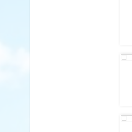
Duitsland
(26)
Ecuador
(22)
Egypte
(30)
El Salvador
(3)
Engeland
(40)
Estland
(10)
Filipijnen
(21)
Finland
(15)
Frankrijk
(17)
Frans-Guyana
(1)
Galapagos Eilanden
(6)
Gambia
(2)
Georgië
(10)
Ghana
(2)
Griekenland
(87)
Groenland
(1)
Guatemala
(15)
Honduras