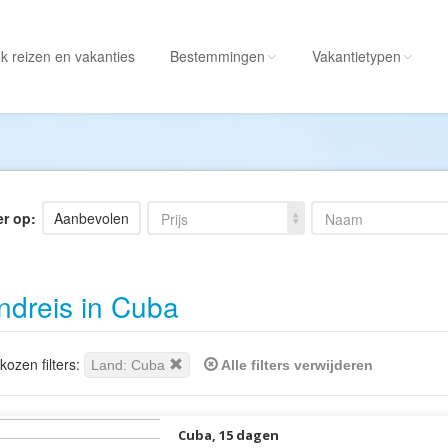
k reizen
en vakanties
Bestemmingen
Vakantietypen
Alle bestemmingen
Alle vakantietypen
Albanië
Actieve vakantie
Amerika
Autorondreis
er op:
Aanbevolen
Prijs
Naam
Amerikaanse
Autovakantie
Maagdeneilanden
Camperreis
ndreis in Cuba
Andorra
Cruise
Angola
Culinaire vakantie
Antarctica
Culturele vakantie
ozen filters:
Land: Cuba
Alle filters verwijderen
Antigua en Barbuda
Duik/snorkelvakant
Argentinië
Excursiereis
Cuba, 15 dagen