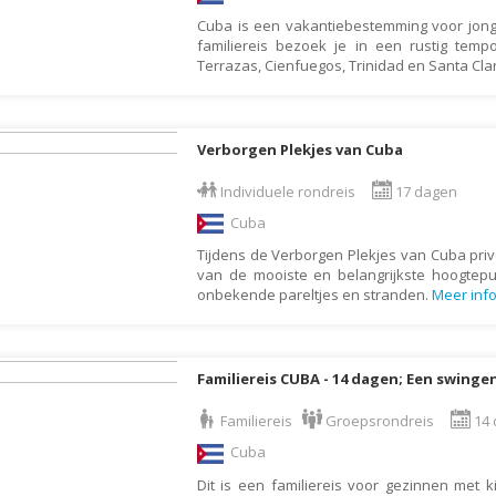
Indonesië
Cuba is een vakantiebestemming voor jong
Israël
familiereis bezoek je in een rustig temp
Terrazas, Cienfuegos, Trinidad en Santa Cla
Italië
Jamaica
Japan
Verborgen Plekjes van Cuba
Jordanië
Individuele rondreis
17 dagen
Kaaimaneilanden
Cuba
Kaapverdië
Tijdens de Verborgen Plekjes van Cuba priv
van de mooiste en belangrijkste hoogtep
Kazachstan
onbekende pareltjes en stranden.
Meer inf
Kenia
Kirgizië (Kirgizstan)
Familiereis CUBA - 14 dagen; Een swinge
Koeweit
Kroatië
Familiereis
Groepsrondreis
14 
Cuba
Laos
Dit is een familiereis voor gezinnen met k
Lesotho