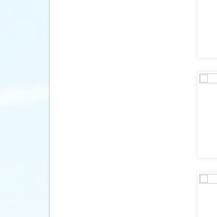
(8)
Hongarije
(5)
Ierland
(47)
IJsland
(88)
India
(54)
Indonesië
(194)
Israël
(3)
Italië
(63)
Japan
(51)
Jordanië
(16)
Kaapverdië
(5)
Kazachstan
(7)
Kenia
(35)
Kirgizië (Kirgizstan)
(4)
Koeweit
(6)
Kroatië
(24)
Laos
(24)
Lesotho
(4)