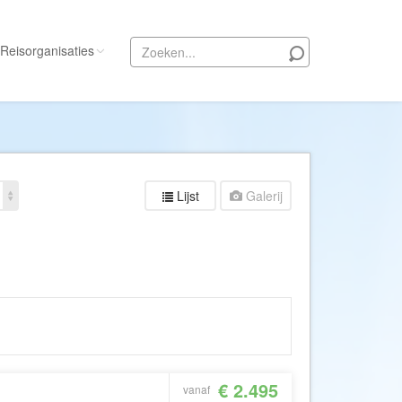
Reisorganisaties
Alle reisorganisaties
333travel
50 States Travel
Lijst
Galerij
ACSI Kampeerreizen
Activity International
Adam Voyages
Ado Travel
Aeroglobe International
ie
Africa Wildlife Safaris
African Travels
€ 2.495
vanaf