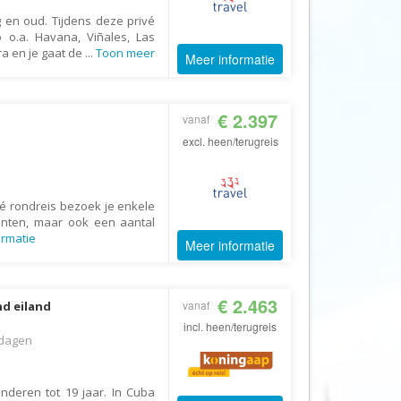
Echt Ierland
 en oud. Tijdens deze privé
Effeweg
o o.a. Havana, Viñales, Las
ra en je gaat de
...
Toon meer
Meer informatie
Egypt Unexpected Reizen
Eigen-Wijze Reizen
€ 2.397
Eilandhoppen op Maat
vanaf
excl. heen/terugreis
Eliza was here
Equipovoetbalreizen
Ervaar Reizen
é rondreis bezoek je enkele
unten, maar ook een aantal
Eshi Eco Travel
ormatie
Meer informatie
Expedia
Experience Nubia
€ 2.463
vanaf
nd eiland
ExperienceTravel
incl. heen/terugreis
dagen
Exploring Colombia
Extracamp holidays
inderen tot 19 jaar. In Cuba
Eye4cycling