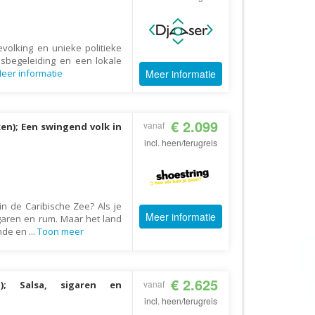
AV-Tours & Safaris
Aves Travels
evolking en unieke politieke
Barrio Life
sbegeleiding en een lokale
eer informatie
Meer informatie
BBI Travel
Beaches
€ 2.099
Bebsy
vanaf
en); Een swingend volk in
incl. heen/terugreis
BeenInAsia
Belvilla
Best of Travel
in de Caribische Zee? Als je
Beter-uit
Meer informatie
garen en rum. Maar het land
ende en
...
Toon meer
Better Places
BoerenBed
Bolsjoj Reizen
€ 2.625
vanaf
); Salsa, sigaren en
BON travel
incl. heen/terugreis