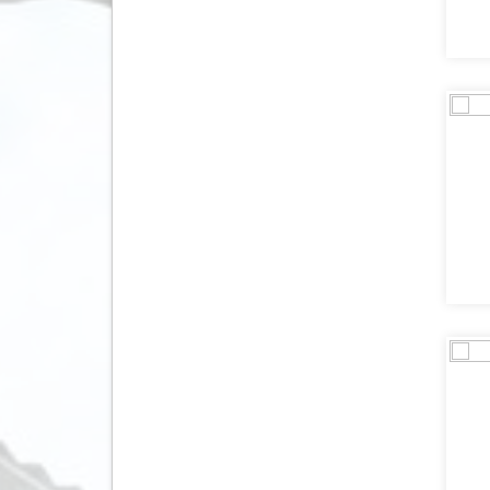
Nicaragua
(9)
Nieuw Zeeland
(28)
Noorwegen
(72)
Oeganda
(10)
Oezbekistan
(8)
Oman
(13)
Oostenrijk
(24)
Pakistan
(1)
Panama
(9)
Paraguay
(2)
Peru
(43)
Polen
(12)
Portugal
(40)
Qatar
(1)
Roemenië
(6)
Saudi Arabië
(2)
Schotland
(10)
Senegal
(2)