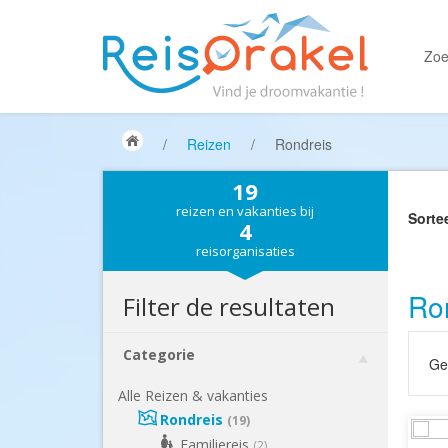
Zoe
/
Reizen
/
Rondreis
19
reizen en vakanties bij
Sorte
4
reisorganisaties
Ro
Filter de resultaten
Categorie
Gek
Alle Reizen & vakanties
Rondreis
(19)
Familiereis
(2)