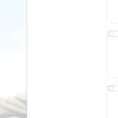
Letland
(12)
Litouwen
(10)
Macedonië
(5)
Madagaskar
(6)
Malawi
(2)
Malediven
(21)
Maleisië
(81)
Malta
(1)
Marokko
(39)
Mauritius
(4)
Mexico
(44)
Moldavië
(1)
Mongolië
(2)
Montenegro
(12)
Mozambique
(2)
Myanmar
(16)
Namibië
(26)
Nepal
(25)