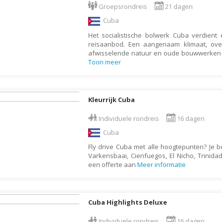
Denemarken
Wellness vakantie
Groepsrondreis
21 dagen
Dominica
Winterreis
Cuba
Dominicaanse Republiek
Wintersport
Het socialistische bolwerk Cuba verdient
reisaanbod. Een aangenaam klimaat, ove
Duitsland
Zonvakantie
afwisselende natuur en oude bouwwerken i
Toon meer
Ecuador
Egypte
El Salvador
Kleurrijk Cuba
Engeland
Individuele rondreis
16 dagen
Estland
Cuba
Faeröer
Fly drive Cuba met alle hoogtepunten? Je b
Varkensbaai, Cienfuegos, El Nicho, Trinida
Fiji
een offerte aan
Meer informatie
Filipijnen
Finland
Frankrijk
Cuba Highlights Deluxe
Frans-Guyana
Individuele rondreis
16 dagen