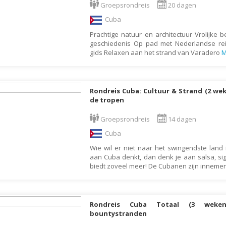
Groepsrondreis
20 dagen
Botswana
Oud & Nieuw reis
Cuba
Brazilië
Pretpark
Prachtige natuur en architectuur Vrolijke b
Britse Maagdeneilanden
Rondreis
geschiedenis Op pad met Nederlandse rei
gids Relaxen aan het strand van Varadero
M
Bulgarije
Safari
Cambodja
Singlereis
Canada
Sportreis
Rondreis Cuba: Cultuur & Strand (2 wek
de tropen
Canarische Eilanden
Stedentrip
Groepsrondreis
14 dagen
Chili
Taalcursus
Cuba
China
Thema vakanties
Wie wil er niet naar het swingendste land 
Colombia
Vakantiehuis
aan Cuba denkt, dan denk je aan salsa, si
Costa Rica
biedt zoveel meer! De Cubanen zijn innem
Vakantiepark
Cuba
Vogelreis
Curaçao
Vrijwilligerswerk
Rondreis Cuba Totaal (3 weken
Cyprus
Wandelvakantie
bountystranden