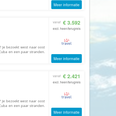
GoFun
Meer informatie
GoGo
Golfreizen.nu
€ 3.592
vanaf
Golftime
excl. heen/terugreis
GoMundo
Groove-X
? Je bezoekt west naar oost
Happyhome
 Cuba en een paar stranden.
Meer informatie
Headliner Travel
Heart of Argentina Travel
€ 2.421
Hillwalk Tours
vanaf
excl. heen/terugreis
Hogenboom Vakantieparken
Hotelspecials
House of Britain
? Je bezoekt west naar oost
 Cuba en een paar stranden.
HT Wandelreizen
Meer informatie
Ihlosi Travel