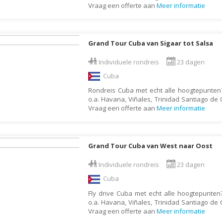
Vraag een offerte aan
Meer informatie
Moldavië
Monaco
Mongolië
Grand Tour Cuba van Sigaar tot Salsa
Montenegro
Individuele rondreis
23 dagen
Mozambique
Cuba
Myanmar
Rondreis Cuba met echt alle hoogtepunten
Namibië
o.a. Havana, Viñales, Trinidad Santiago de
Vraag een offerte aan
Meer informatie
Nederland
Nepal
Nicaragua
Grand Tour Cuba van West naar Oost
Nieuw Zeeland
Individuele rondreis
23 dagen
Noorwegen
Cuba
Oeganda
Fly drive Cuba met echt alle hoogtepunten
o.a. Havana, Viñales, Trinidad Santiago de
Oezbekistan
Vraag een offerte aan
Meer informatie
Oman