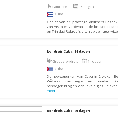
Armenië
Familiereis
Familiereis
15 dagen
Aruba
Fietsvakantie
Cuba
Australië
Fly and Drive
Geniet van de prachtige oldtimers Bezo
Azerbeidzjan
Formule 1 reis
van ViÃ±ales Verdwaal in de bruisende st
en Trinidad Relax afsluiten op de hagel wit
Bahama's
Fotoreis
Bahrein
Golfvakantie
Barbados
Groepsrondreis
Rondreis Cuba, 14 dagen
België
Hotel
Groepsrondreis
14 dagen
Belize
Individuele rondrei
Cuba
Benin
Jongerenvakantie
De hoogtepunten van Cuba in 2 weken Bez
ViÃ±ales, Cienfuegos en Trinidad 
Bermuda
Kampeervakantie
reisbegeleiding en een lokale gids Relaxe
Bhutan
Kerstreis
meer
Bolivia
Motorreis
Bonaire
Muziekreis
Rondreis Cuba, 20 dagen
Bosnië en Herzegovina
Natuurreis