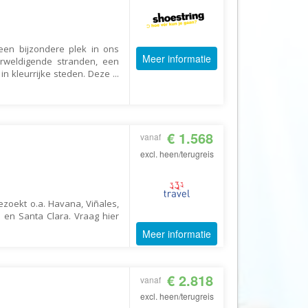
Booking.com
Budget Safari
Bungalows.nl
 een bijzondere plek in ons
Meer informatie
rweldigende stranden, een
By June
n kleurrijke steden. Deze
...
Campings.com
Canvas Holidays
Captain Africa
€ 1.568
vanaf
Caribbean.nl
excl. heen/terugreis
Center Parcs
Chalet.nl
ezoekt o.a. Havana, Viñales,
d en Santa Clara. Vraag hier
Charlie's Travels
Meer informatie
Cirkel
Club Med
€ 2.818
vanaf
Corendon
excl. heen/terugreis
Cruise Travel