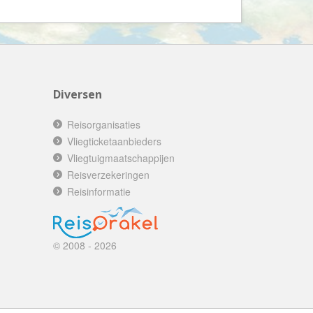
Booking.com
Budget Safari
Bungalows.nl
By June
Campings.com
Diversen
Canvas Holidays
Reisorganisaties
Captain Africa
Vliegticketaanbieders
Caribbean.nl
Vliegtuigmaatschappijen
Reisverzekeringen
Center Parcs
Reisinformatie
Chalet.nl
Charlie's Travels
Cirkel
© 2008 - 2026
Club Med
Corendon
Cruise Travel