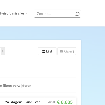
Reisorganisaties
Alle reisorganisaties
333travel
50 States Travel
Lijst
Galerij
ACSI Kampeerreizen
Activity International
Adam Voyages
Ado Travel
Aeroglobe International
e filters verwijderen
ie
Africa Wildlife Safaris
African Travels
€ 6.635
vanaf
 - 24 dagen; Land van