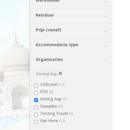
Werelddeel
Bulgarije
(1)
Cambodja
(3)
Reisduur
Chili
(3)
China
(12)
Prijs (vanaf)
Colombia
(2)
Costa Rica
(4)
Accommodatie type
Cuba
(2)
Cyprus
(1)
Organisaties
Ecuador
(2)
Egypte
(5)
Koning Aap
Estland
(1)
333travel
(12)
Georgië
(4)
FOX
(3)
Guatemala
(1)
Koning Aap
(1)
IJsland
(3)
Sawadee
(3)
India
(9)
Tenzing Travel
(5)
Indonesië
(10)
Van Verre
(17)
Japan
(6)
Jordanië
(3)