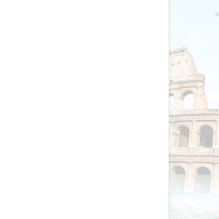
AV-Tours & Safaris
Aves Travels
Barrio Life
BBI Travel
Beaches
Bebsy
BeenInAsia
Belvilla
Best of Travel
Beter-uit
Better Places
BoerenBed
Bolsjoj Reizen
BON travel