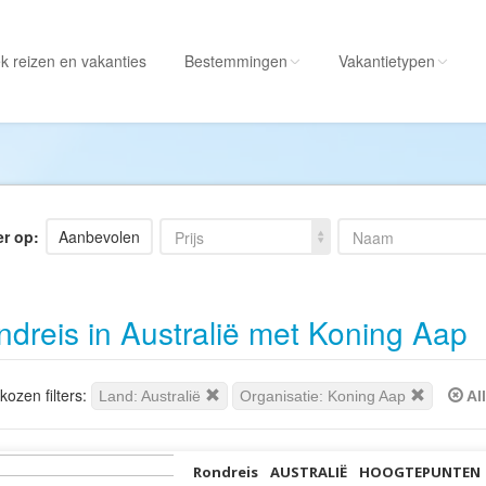
k reizen
en vakanties
Bestemmingen
Vakantietypen
Alle bestemmingen
Alle vakantietypen
Albanië
Actieve vakantie
Amerika
Autorondreis
er op:
Aanbevolen
Prijs
Naam
Amerikaanse
Autovakantie
Maagdeneilanden
Camperreis
dreis in Australië met Koning Aap
Andorra
Cruise
Angola
Culinaire vakantie
Antarctica
Culturele vakantie
ozen filters:
Land: Australië
Organisatie: Koning Aap
All
Antigua en Barbuda
Duik/snorkelvakant
Argentinië
Excursiereis
Rondreis AUSTRALIË HOOGTEPUNTEN