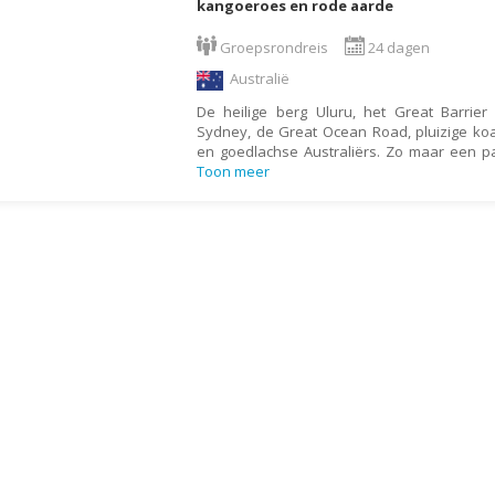
Armenië
Familiereis
kangoeroes en rode aarde
Aruba
Fietsvakantie
Groepsrondreis
24 dagen
Australië
Fly and Drive
Australië
Azerbeidzjan
Formule 1 reis
De heilige berg Uluru, het Great Barrie
Sydney, de Great Ocean Road, pluizige ko
Bahama's
Fotoreis
en goedlachse Australiërs. Zo maar een 
Toon meer
Bahrein
Golfvakantie
Barbados
Groepsrondreis
België
Hotel
Belize
Individuele rondrei
Benin
Jongerenvakantie
Bermuda
Kampeervakantie
Bhutan
Kerstreis
Bolivia
Motorreis
Bonaire
Muziekreis
Bosnië en Herzegovina
Natuurreis