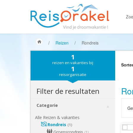
Zoe
/
Reizen
/
Rondreis
1
reizen en vakanties bij
Sorte
1
reisorganisatie
Ron
Filter de resultaten
Categorie
Gek
Alle Reizen & vakanties
Rondreis
(1)
Groepsrondreis
(1)