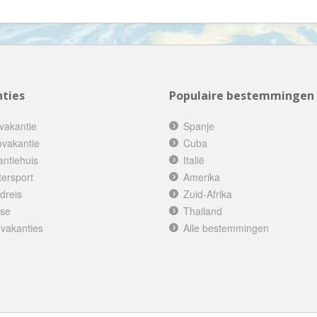
Denemarken
Wellness vakantie
Dominica
Winterreis
Dominicaanse Republiek
Wintersport
Duitsland
Zonvakantie
Ecuador
ties
Populaire bestemmingen
Egypte
vakantie
Spanje
El Salvador
ovakantie
Cuba
Engeland
antiehuis
Italië
tersport
Amerika
Estland
dreis
Zuid-Afrika
Faeröer
ise
Thailand
Fiji
 vakanties
Alle bestemmingen
Filipijnen
Finland
Frankrijk
Frans-Guyana