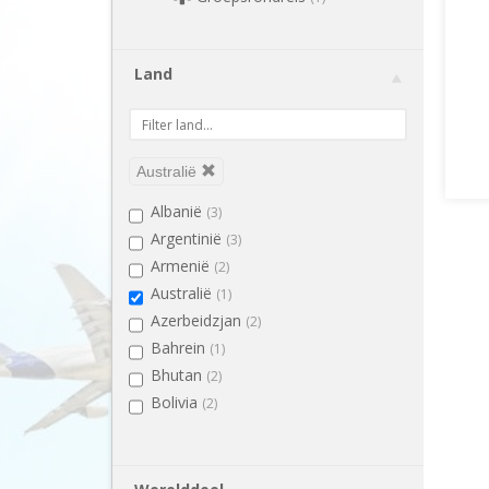
Land
Australië
Albanië
(3)
Argentinië
(3)
Armenië
(2)
Australië
(1)
Azerbeidzjan
(2)
Bahrein
(1)
Bhutan
(2)
Bolivia
(2)
Bosnië en Herzegovina
(2)
Botswana
(2)
Brazilië
(4)