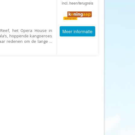
Afrika Reisopmaat
incl. heen/terugreis
Airbnb
Aktiva Tours
Allcamps
r Reef, het Opera House in
Meer informatie
ala’s, hoppende kangoeroes
Alltours
paar redenen om de lange
...
Alpenreizen
Ander Licht Reizen
ANWB Camping
s
ANWB Vakantie
Arctic Adventure Expedities
AsiaDirect
Askja Reizen
Atma Asia Travel
Atma Reizen
Autoreiswinkel.nl