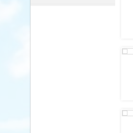
Denemarken
(15)
Duitsland
(26)
Ecuador
(22)
Egypte
(30)
El Salvador
(3)
Engeland
(42)
Estland
(10)
Filipijnen
(21)
Finland
(16)
Frankrijk
(20)
Frans-Guyana
(1)
Galapagos Eilanden
(6)
Gambia
(2)
Georgië
(10)
Ghana
(2)
Griekenland
(88)
Groenland
(1)
Guatemala