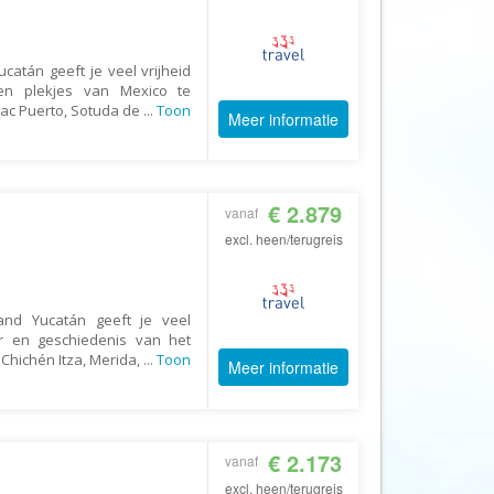
AV-Tours & Safaris
Aves Travels
ucatán geeft je veel vrijheid
Barrio Life
en plekjes van Mexico te
chac Puerto, Sotuda de
...
Toon
Meer informatie
BBI Travel
Beaches
Bebsy
€ 2.879
vanaf
BeenInAsia
excl. heen/terugreis
Belvilla
Best of Travel
land Yucatán geeft je veel
Beter-uit
r en geschiedenis van het
 Chichén Itza, Merida,
...
Toon
Better Places
Meer informatie
BoerenBed
Bolsjoj Reizen
€ 2.173
vanaf
BON travel
excl. heen/terugreis