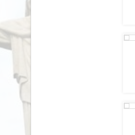
Lesotho
(4)
Letland
(12)
Litouwen
(10)
Macedonië
(5)
Madagaskar
(7)
Malawi
(2)
Malediven
(21)
Maleisië
(81)
Malta
(1)
Marokko
(39)
Mauritius
(4)
Mexico
(44)
Moldavië
(1)
Mongolië
(2)
Montenegro
(13)
Mozambique
(2)
Myanmar
(16)
Namibië
(26)