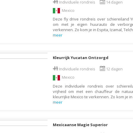
Individuele rondreis
14 dagen
Botswana
Oud & Nieuw reis
Mexico
Brazilië
Pretpark
Deze fly drive rondreis over schiereiland Y
Britse Maagdeneilanden
Rondreis
om met je eigen huurauto de verborg
verkennen. Zo kom je in Espita, Izamal, Tel
Bulgarije
Safari
meer
Cambodja
Singlereis
Canada
Sportreis
Kleurrijk Yucatan Ontzorgd
Canarische Eilanden
Stedentrip
Individuele rondreis
12 dagen
Chili
Taalcursus
Mexico
China
Thema vakanties
Deze individuele rondreis over schierei
Colombia
Vakantiehuis
vrijheid om met een chauffeur de natuu
kleurrijke Mexico te verkennen. Zo kom je in
Costa Rica
Vakantiepark
meer
Cuba
Vogelreis
Curaçao
Vrijwilligerswerk
Mexicaanse Magie Superior
Cyprus
Wandelvakantie