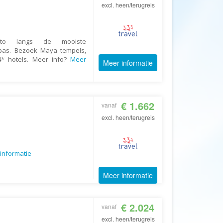
Afrika Reisopmaat
excl. heen/terugreis
Airbnb
Aktiva Tours
uto langs de mooiste
Allcamps
pas. Bezoek Maya tempels,
 4* hotels. Meer info?
Meer
Meer informatie
Alltours
Alpenreizen
Ander Licht Reizen
€ 1.662
vanaf
ANWB Camping
excl. heen/terugreis
s
ANWB Vakantie
Arctic Adventure Expedities
informatie
AsiaDirect
Askja Reizen
Meer informatie
Atma Asia Travel
Atma Reizen
€ 2.024
vanaf
Autoreiswinkel.nl
excl. heen/terugreis