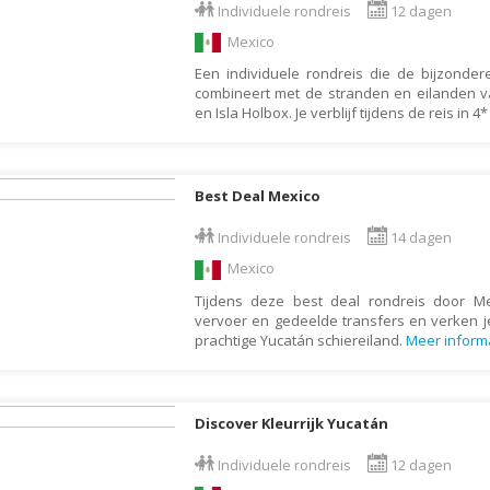
Denemarken
Wellness vakantie
Individuele rondreis
12 dagen
Dominicaanse Republiek
Winterreis
Mexico
Duitsland
Een individuele rondreis die de bijzonde
Wintersport
combineert met de stranden en eilanden v
Ecuador
Zonvakantie
en Isla Holbox. Je verblijf tijdens de reis in 4
Egypte
El Salvador
Best Deal Mexico
Engeland
Individuele rondreis
14 dagen
Estland
Mexico
Faeröer
Tijdens deze best deal rondreis door M
Fiji
vervoer en gedeelde transfers en verken je
prachtige Yucatán schiereiland.
Meer inform
Filipijnen
Finland
Frankrijk
Discover Kleurrijk Yucatán
Frans-Guyana
Individuele rondreis
12 dagen
Galapagos Eilanden