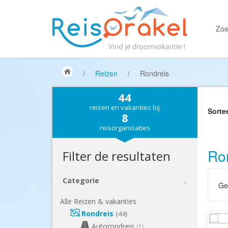
Zoe
/
Reizen
/
Rondreis
44
reizen en vakanties bij
Sorte
8
reisorganisaties
Ron
Filter de resultaten
Categorie
Gek
Alle Reizen & vakanties
Rondreis
(44)
Autorondreis
(1)