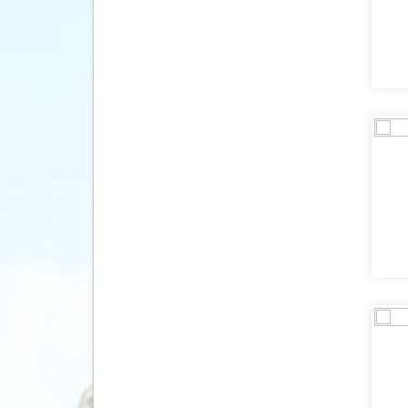
(15)
Honduras
(8)
Hongarije
(5)
Ierland
(46)
IJsland
(90)
India
(54)
Indonesië
(194)
Israël
(3)
Italië
(64)
Japan
(51)
Jordanië
(16)
Kaapverdië
(5)
Kazachstan
(7)
Kenia
(35)
Kirgizië (Kirgizstan)
(4)
Koeweit
(6)
Kroatië
(24)
Laos
(24)