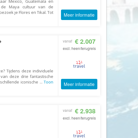
 naar Mexico, Guatemala en
n de Maya cultuur van de
Fair2.travel
zoek je Flores en Tikal. Tot
Meer informatie
Familieavontuur
Family Tours
FD Travel Group
€ 2.007
vanaf
e
Fiets-Fun
excl. heen/terugreis
Fietsrelax
Five Star Verrassingsreizen
e? Tijdens deze individuele
Fletcher
 van deze drie fantastische
schillende iconische
...
Toon
Meer informatie
FlexToursKreta
Forza Voetbalreizen
FOX
€ 2.938
vanaf
FreeSun
excl. heen/terugreis
Fru Amundsen
Go4Camp