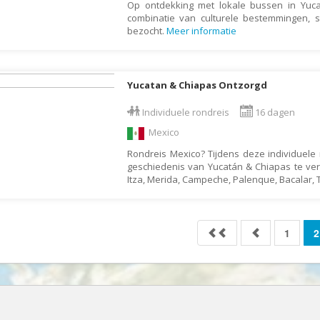
Op ontdekking met lokale bussen in Yuca
Mongolië
combinatie van culturele bestemmingen, 
Montenegro
bezocht.
Meer informatie
Mozambique
Myanmar
Yucatan & Chiapas Ontzorgd
Namibië
Individuele rondreis
16 dagen
Nederland
Mexico
Nepal
Rondreis Mexico? Tijdens deze individuele 
Nicaragua
geschiedenis van Yucatán & Chiapas te ve
Itza, Merida, Campeche, Palenque, Bacalar,
Nieuw Zeeland
Noorwegen
Oeganda
1
2
Oezbekistan
Oman
Oostenrijk
Pakistan