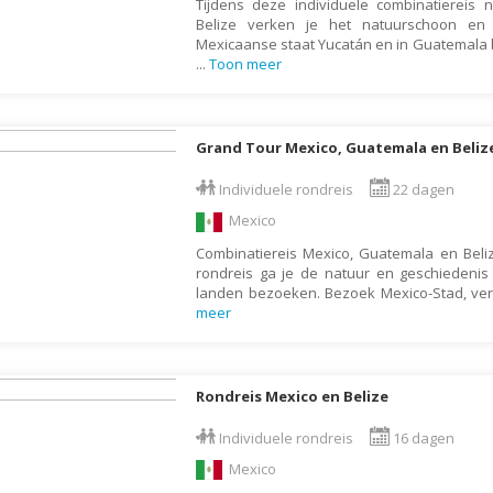
Tijdens deze individuele combinatiereis
Belize verken je het natuurschoon e
Liechtenstein
Mexicaanse staat Yucatán en in Guatemala be
Litouwen
...
Toon meer
Luxemburg
Macedonië
Grand Tour Mexico, Guatemala en Beliz
Madagaskar
Individuele rondreis
22 dagen
Malawi
Mexico
Malediven
Combinatiereis Mexico, Guatemala en Beliz
Maleisië
rondreis ga je de natuur en geschiedenis
landen bezoeken. Bezoek Mexico-Stad, ver
Malta
meer
Marokko
Mauritius
Rondreis Mexico en Belize
Mexico
Moldavië
Individuele rondreis
16 dagen
Mexico
Monaco