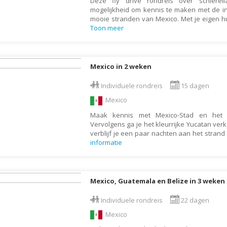
Deze fly drive rondreis over schierei
Israël
mogelijkheid om kennis te maken met de i
mooie stranden van Mexico. Met je eigen h
Italië
Toon meer
Jamaica
Japan
Mexico in 2 weken
Jordanië
Kaaimaneilanden
Individuele rondreis
15 dagen
Kaapverdië
Mexico
Kazachstan
Maak kennis met Mexico-Stad en het f
Vervolgens ga je het kleurrijke Yucatan ve
Kenia
verblijf je een paar nachten aan het stran
informatie
Kirgizië (Kirgizstan)
Koeweit
Kroatië
Mexico, Guatemala en Belize in 3 weken
Laos
Individuele rondreis
22 dagen
Lesotho
Mexico
Letland