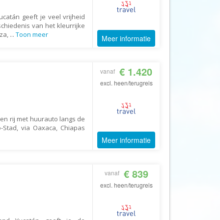
CruiseReizen.nl
ucatán geeft je veel vrijheid
hiedenis van het kleurrijke
Crystal Wings Holidays
tza,
...
Toon meer
Meer informatie
Cuba4all Reizen
Dades Reizen
€ 1.420
vanaf
Dagboek Reizen
excl. heen/terugreis
De Jong Intra Vakanties
Djoser
DLX Travel
en rij met huurauto langs de
-Stad, via Oaxaca, Chiapas
DOE reizen
Meer informatie
DP Reizen
Dreamlines
€ 839
vanaf
DrieTour
excl. heen/terugreis
Eastpackers
Easy Israel Reizen