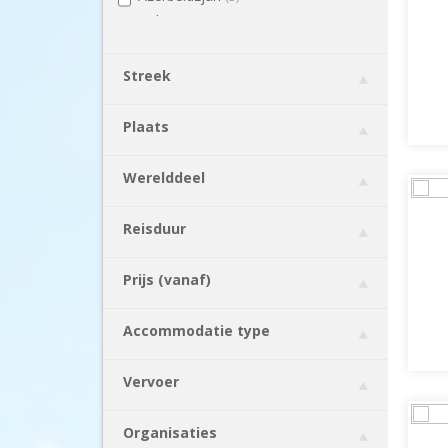
Bahrein
(1)
België
(2)
Belize
(9)
Streek
Benin
(2)
Bhutan
(7)
Plaats
Bolivia
(16)
Bosnië en Herzegovina
(8)
Werelddeel
Botswana
(22)
Brazilië
(22)
Reisduur
Bulgarije
(6)
Cambodja
(41)
Prijs (vanaf)
Canada
(153)
Chili
(29)
Accommodatie type
China
(52)
Colombia
(26)
Vervoer
Costa Rica
(49)
Cuba
(19)
Organisaties
Cyprus
(3)