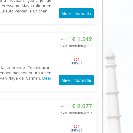
land Yucatán geeft je de
Echt Ierland
nteressante Maya-cultuur en
uurauto verken je Chichén
...
Effeweg
Meer informatie
Egypt Unexpected Reizen
Eigen-Wijze Reizen
€ 1.542
vanaf
Eilandhoppen op Maat
excl. heen/terugreis
Eliza was here
Equipovoetbalreizen
Ervaar Reizen
ascinerende Teotihuacan.
rkennen met een huurauto en
Eshi Eco Travel
d van Playa del Carmen.
Meer
Meer informatie
Expedia
Experience Nubia
ExperienceTravel
€ 2.077
vanaf
excl. heen/terugreis
Exploring Colombia
Extracamp holidays
Eye4cycling