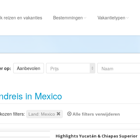
k reizen
en vakanties
Bestemmingen
Vakantietypen
Alle bestemmingen
Alle vakantietypen
Albanië
Actieve vakantie
Amerika
Autorondreis
er op:
Aanbevolen
Prijs
Naam
Amerikaanse
Autovakantie
Maagdeneilanden
Camperreis
dreis in Mexico
Andorra
Cruise
Angola
Culinaire vakantie
Antarctica
Culturele vakantie
ozen filters:
Land: Mexico
Alle filters verwijderen
Antigua en Barbuda
Duik/snorkelvakant
Argentinië
Excursiereis
Highlights Yucatán & Chiapas Superior