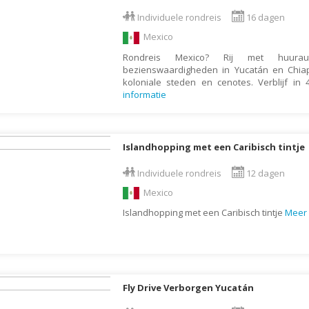
Armenië
Familiereis
Individuele rondreis
16 dagen
Aruba
Fietsvakantie
Mexico
Australië
Fly and Drive
Rondreis Mexico? Rij met huura
Azerbeidzjan
Formule 1 reis
bezienswaardigheden in Yucatán en Chia
koloniale steden en cenotes. Verblijf in
Bahama's
Fotoreis
informatie
Bahrein
Golfvakantie
Barbados
Groepsrondreis
Islandhopping met een Caribisch tintje
België
Hotel
Belize
Individuele rondreis
12 dagen
Individuele rondrei
Mexico
Benin
Jongerenvakantie
Islandhopping met een Caribisch tintje
Meer 
Bermuda
Kampeervakantie
Bhutan
Kerstreis
Bolivia
Motorreis
Bonaire
Muziekreis
Fly Drive Verborgen Yucatán
Bosnië en Herzegovina
Natuurreis