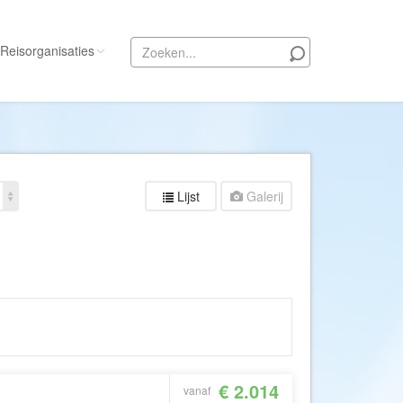
Reisorganisaties
Alle reisorganisaties
333travel
50 States Travel
Lijst
Galerij
ACSI Kampeerreizen
Activity International
Adam Voyages
Ado Travel
Aeroglobe International
ie
Africa Wildlife Safaris
African Travels
€ 2.014
vanaf