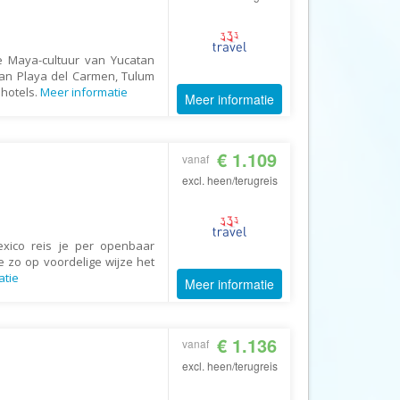
Booking.com
Budget Safari
re Maya-cultuur van Yucatan
Bungalows.nl
an Playa del Carmen, Tulum
By June
* hotels.
Meer informatie
Meer informatie
Campings.com
Canvas Holidays
€ 1.109
vanaf
Captain Africa
excl. heen/terugreis
Caribbean.nl
Center Parcs
exico reis je per openbaar
Chalet.nl
 zo op voordelige wijze het
atie
Charlie's Travels
Meer informatie
Cirkel
Club Med
€ 1.136
vanaf
Corendon
excl. heen/terugreis
Cruise Travel