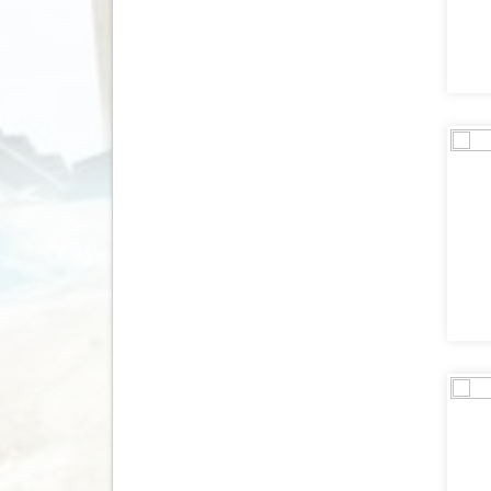
Nepal
(25)
Nicaragua
(9)
Nieuw Zeeland
(28)
Noorwegen
(74)
Oeganda
(10)
Oezbekistan
(8)
Oman
(13)
Oostenrijk
(25)
Pakistan
(1)
Panama
(9)
Paraguay
(2)
Peru
(43)
Polen
(12)
Portugal
(40)
Qatar
(1)
Roemenië
(6)
Saudi Arabië
(2)
Schotland
(10)