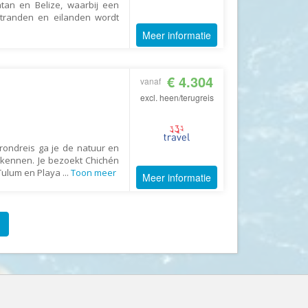
tan en Belize, waarbij een
GoFun
stranden en eilanden wordt
GoGo
Meer informatie
Golfreizen.nu
Golftime
€ 4.304
vanaf
GoMundo
excl. heen/terugreis
Groove-X
Happyhome
rondreis ga je de natuur en
Headliner Travel
rkennen. Je bezoekt Chichén
 Tulum en Playa
...
Toon meer
Meer informatie
Heart of Argentina Travel
Hillwalk Tours
Hogenboom Vakantieparken
Hotelspecials
House of Britain
HT Wandelreizen
Ihlosi Travel