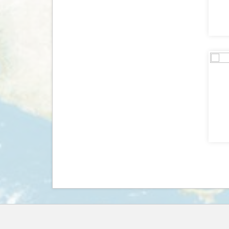
Senegal
(2)
Servië
(2)
Seychellen
(5)
Singapore
(10)
Slovenië
(9)
Slowakije
(4)
Spanje
(41)
Sri Lanka
(87)
Suriname
(8)
Swaziland
(5)
Tadzjikistan
(1)
Taiwan
(1)
Tanzania
(39)
Thailand
(131)
Tibet
(6)
Togo
(2)
Tsjechië
(6)
Turkije
(7)