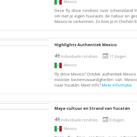
Mexico
Gambia
Deze fly drive rondreis over schiereiland Y
om met je eigen huurauto de natuur en gesc
Georgië
Mexico te verkennen. Zo kom je in Chichén I
Ghana
Granada
Griekenland
Highlights Authentiek Mexico
Groenland
Individuele rondreis
17 dagen
Guadeloupe
Mexico
Guatemala
Fly drive Mexico? Ontdek authentiek Mexico 
mooiste bezienswaardigheden van Mexico
Honduras
naar Yucatán. Meer info?
Meer informatie
Hongarije
Ierland
Maya-cultuur en Strand van Yucatán
IJsland
Individuele rondreis
9 dagen
India
Mexico
Indonesië