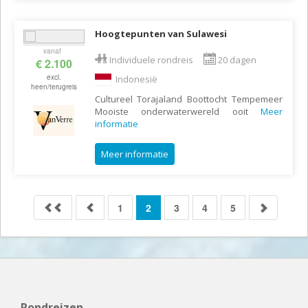
Hoogtepunten van Sulawesi
vanaf
Individuele rondreis
20 dagen
€ 2.100
excl.
Indonesië
heen/terugreis
Cultureel Torajaland Boottocht Tempemeer
Mooiste onderwaterwereld ooit
Meer
informatie
Meer informatie
1
2
3
4
5
Rondreizen