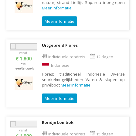
natuur, strand Lieflijk Saparua inbegrepen
Meer informatie
Meer informatie
Uitgebreid Flores
vanaf
Individuele rondreis
12 dagen
€ 1.800
excl.
Indonesië
heen/terugreis
Flores; traditioneel Indonesië Diverse
snorkelmogelijkheden Varen & slapen op
privéboot
Meer informatie
Meer informatie
Rondje Lombok
vanaf
Individuele rondreis
15 dagen
€ 1.000