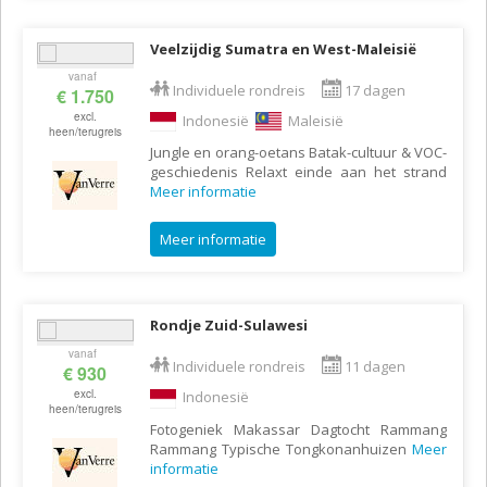
Veelzijdig Sumatra en West-Maleisië
vanaf
Individuele rondreis
17 dagen
€ 1.750
excl.
Indonesië
Maleisië
heen/terugreis
Jungle en orang-oetans Batak-cultuur & VOC-
geschiedenis Relaxt einde aan het strand
Meer informatie
Meer informatie
Rondje Zuid-Sulawesi
vanaf
Individuele rondreis
11 dagen
€ 930
excl.
Indonesië
heen/terugreis
Fotogeniek Makassar Dagtocht Rammang
Rammang Typische Tongkonanhuizen
Meer
informatie