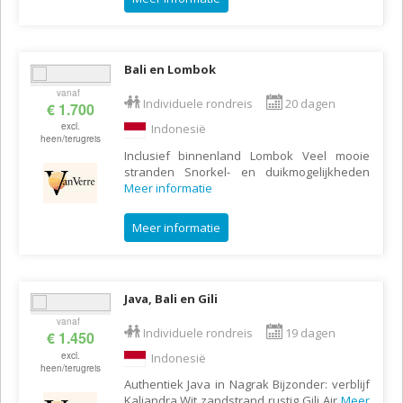
Bali en Lombok
vanaf
Individuele rondreis
20 dagen
€ 1.700
excl.
Indonesië
heen/terugreis
Inclusief binnenland Lombok Veel mooie
stranden Snorkel- en duikmogelijkheden
Meer informatie
Meer informatie
Java, Bali en Gili
vanaf
Individuele rondreis
19 dagen
€ 1.450
excl.
Indonesië
heen/terugreis
Authentiek Java in Nagrak Bijzonder: verblijf
Kaliandra Wit zandstrand rustig Gili Air
Meer