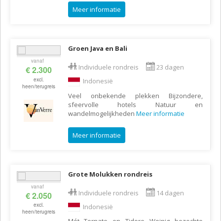
Meer informatie
Groen Java en Bali
vanaf
Individuele rondreis
23 dagen
€ 2.300
excl.
Indonesië
heen/terugreis
Veel onbekende plekken Bijzondere,
sfeervolle hotels Natuur en
wandelmogelijkheden
Meer informatie
Meer informatie
Grote Molukken rondreis
vanaf
Individuele rondreis
14 dagen
€ 2.050
excl.
Indonesië
heen/terugreis