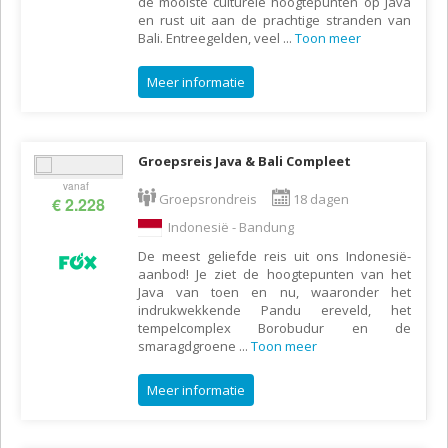
de mooiste culturele hoogtepunten op Java
en rust uit aan de prachtige stranden van
Bali. Entreegelden, veel
...
Toon meer
Meer informatie
Groepsreis Java & Bali Compleet
vanaf
Groepsrondreis
18 dagen
€ 2.228
Indonesië - Bandung
De meest geliefde reis uit ons Indonesië-
aanbod! Je ziet de hoogtepunten van het
Java van toen en nu, waaronder het
indrukwekkende Pandu ereveld, het
tempelcomplex Borobudur en de
smaragdgroene
...
Toon meer
Meer informatie