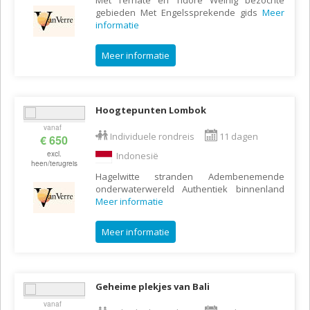
Mét Ternate en Tidore Weinig bezochte
gebieden Met Engelssprekende gids
Meer
informatie
Meer informatie
Hoogtepunten Lombok
vanaf
Individuele rondreis
11 dagen
€ 650
excl.
Indonesië
heen/terugreis
Hagelwitte stranden Adembenemende
onderwaterwereld Authentiek binnenland
Meer informatie
Meer informatie
Geheime plekjes van Bali
vanaf