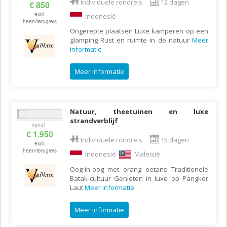
Individuele rondreis
12 dagen
€ 850
excl.
Indonesië
heen/terugreis
Ongerepte plaatsen Luxe kamperen op een
glamping Rust en ruimte in de natuur
Meer
informatie
Meer informatie
Natuur, theetuinen en luxe
strandverblijf
vanaf
€ 1.950
Individuele rondreis
15 dagen
excl.
heen/terugreis
Indonesië
Maleisië
Oog-in-oog met orang oetans Traditionele
Batak-cultuur Genieten in luxe op Pangkor
Laut
Meer informatie
Meer informatie