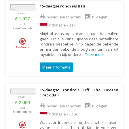
15-daagse rondreis Bali
vanaf
Individuele rondreis
15 dagen
€ 1.027
excl.
Indonesië - Bali
heen/terugreis
Altijd al eens op vakantie naar Bali willen
gaan? Dit is je kans! Tijdens deze betaalbare
rondreis bezoek je in 15 dagen de bekende
en minder bekende hoogtepunten van dit
mystieke en bijzondere
...
Toon meer
Meer informatie
15-daagse rondreis Off The Beaten
Track Bali
vanaf
€ 2.094
Individuele rondreis
15 dagen
excl.
heen/terugreis
Indonesië - Ubud
Wat voor Indonesië rondreis wil ik maken,
vraag je je misschien af. Kies je voor veel