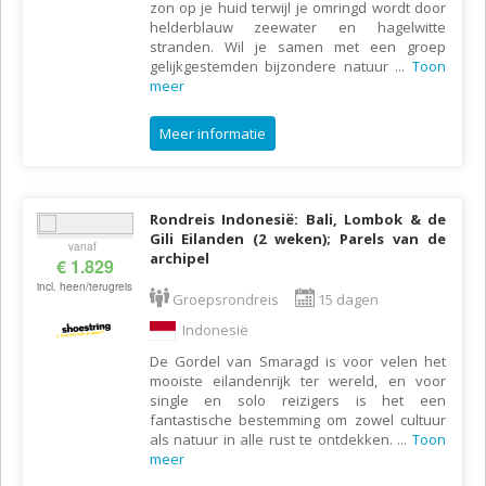
zon op je huid terwijl je omringd wordt door
helderblauw zeewater en hagelwitte
stranden. Wil je samen met een groep
gelijkgestemden bijzondere natuur
...
Toon
meer
Meer informatie
Rondreis Indonesië: Bali, Lombok & de
Gili Eilanden (2 weken); Parels van de
vanaf
archipel
€ 1.829
incl. heen/terugreis
Groepsrondreis
15 dagen
Indonesië
De Gordel van Smaragd is voor velen het
mooiste eilandenrijk ter wereld, en voor
single en solo reizigers is het een
fantastische bestemming om zowel cultuur
als natuur in alle rust te ontdekken.
...
Toon
meer