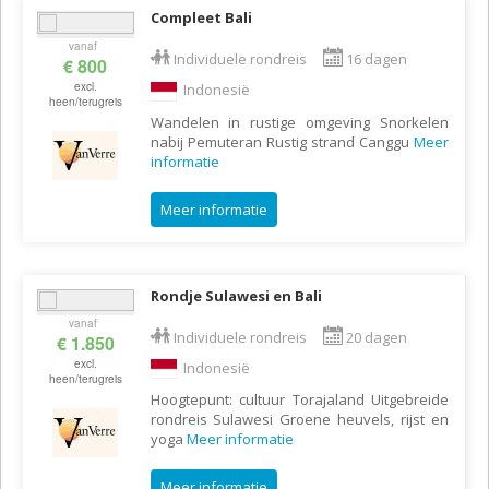
Compleet Bali
vanaf
Individuele rondreis
16 dagen
€ 800
excl.
Indonesië
heen/terugreis
Wandelen in rustige omgeving Snorkelen
nabij Pemuteran Rustig strand Canggu
Meer
informatie
Meer informatie
Rondje Sulawesi en Bali
vanaf
Individuele rondreis
20 dagen
€ 1.850
excl.
Indonesië
heen/terugreis
Hoogtepunt: cultuur Torajaland Uitgebreide
rondreis Sulawesi Groene heuvels, rijst en
yoga
Meer informatie
Meer informatie