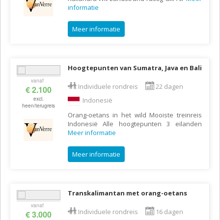
informatie
Meer informatie
Hoogtepunten van Sumatra, Java en Bali
vanaf
Individuele rondreis
22 dagen
€ 2.100
excl.
Indonesië
heen/terugreis
Orang-oetans in het wild Mooiste treinreis
Indonesië Alle hoogtepunten 3 eilanden
Meer informatie
Meer informatie
Transkalimantan met orang-oetans
vanaf
Individuele rondreis
16 dagen
€ 3.000