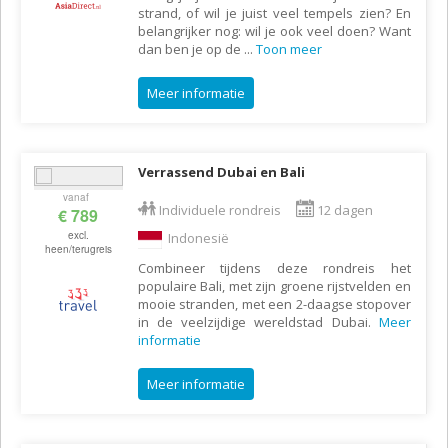
strand, of wil je juist veel tempels zien? En
belangrijker nog: wil je ook veel doen? Want
dan ben je op de
...
Toon meer
Meer informatie
Verrassend Dubai en Bali
vanaf
Individuele rondreis
12 dagen
€ 789
excl.
Indonesië
heen/terugreis
Combineer tijdens deze rondreis het
populaire Bali, met zijn groene rijstvelden en
mooie stranden, met een 2-daagse stopover
in de veelzijdige wereldstad Dubai.
Meer
informatie
Meer informatie