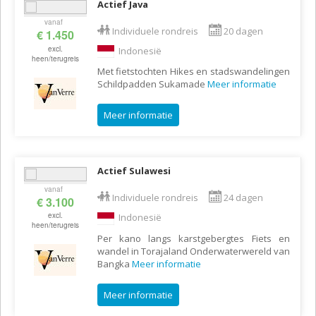
Actief Java
vanaf
Individuele rondreis
20 dagen
€ 1.450
excl.
Indonesië
heen/terugreis
Met fietstochten Hikes en stadswandelingen
Schildpadden Sukamade
Meer informatie
Meer informatie
Actief Sulawesi
vanaf
Individuele rondreis
24 dagen
€ 3.100
excl.
Indonesië
heen/terugreis
Per kano langs karstgebergtes Fiets en
wandel in Torajaland Onderwaterwereld van
Bangka
Meer informatie
Meer informatie