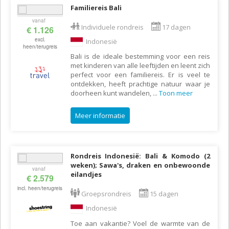
Familiereis Bali
vanaf
Individuele rondreis
17 dagen
€ 1.126
excl.
Indonesië
heen/terugreis
Bali is de ideale bestemming voor een reis
met kinderen van alle leeftijden en leent zich
perfect voor een familiereis. Er is veel te
ontdekken, heeft prachtige natuur waar je
doorheen kunt wandelen,
...
Toon meer
Meer informatie
Rondreis Indonesië: Bali & Komodo (2
weken); Sawa's, draken en onbewoonde
vanaf
eilandjes
€ 2.579
incl. heen/terugreis
Groepsrondreis
15 dagen
Indonesië
Toe aan vakantie? Voel de warmte van de